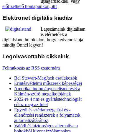
újságárusoknál, vagy
előfizethető honlapunkon, itt!
Elektronet
digitális kiadás
Lapszámaink digitálisan
is elérhetőek a
digitalstand.hu oldalon, hogy kedvenc lapja
mindig Önnél legyen!
Legolvasottabb
cikkeink
Feliratkozás az RSS csatornára
Bel Stewart-MagJack csatlakozók
Érintésvédelmi műszerek képességei
Amerikai tudományos elismerését a
Kálmán-szűrő megalkotójának
2022-re 4 nm-es gyártástechnológiát
céloz meg az Intel
Egyedi és szériamozgatási és -
ellenőrzési rendszerek a folyamatok
automatizálásához
Valódi és biztonságos alternatíva a
boltokból kivont izzólámpákra