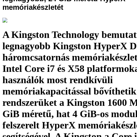
memóriakészletét
A Kingston Technology bemutat
legnagyobb Kingston HyperX 
háromcsatornás memóriakészlet
Intel Core i7 és X58 platformok
használók most rendkívüli
memóriakapacitással bővíthetik
rendszerüket a Kingston 1600 M
GiB méretű, hat 4 GiB-os modul
felszerelt HyperX memóriakészl
segítségével. A Kingston a Core 