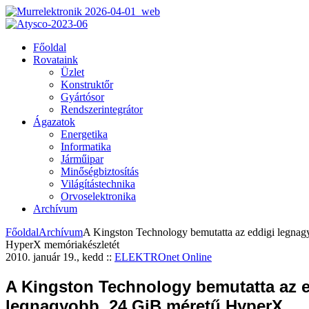
Főoldal
Rovataink
Üzlet
Konstruktőr
Gyártósor
Rendszerintegrátor
Ágazatok
Energetika
Informatika
Járműipar
Minőségbiztosítás
Világítástechnika
Orvoselektronika
Archívum
Főoldal
Archívum
A Kingston Technology bemutatta az eddigi legna
HyperX memóriakészletét
2010. január 19., kedd
::
ELEKTROnet Online
A Kingston Technology bemutatta az e
legnagyobb, 24 GiB méretű HyperX