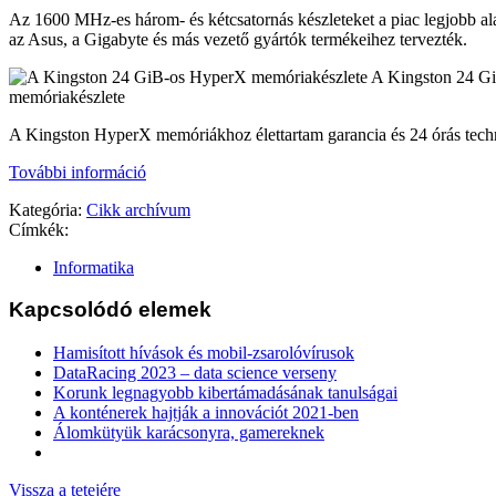
Az 1600 MHz-es három- és kétcsatornás készleteket a piac legjobb al
az Asus, a Gigabyte és más vezető gyártók termékeihez tervezték.
A Kingston 24 G
memóriakészlete
A Kingston HyperX memóriákhoz élettartam garancia és 24 órás techn
További információ
Kategória:
Cikk archívum
Címkék:
Informatika
Kapcsolódó elemek
Hamisított hívások és mobil-zsarolóvírusok
DataRacing 2023 – data science verseny
Korunk legnagyobb kibertámadásának tanulságai
A konténerek hajtják a innovációt 2021-ben
Álomkütyük karácsonyra, gamereknek
Vissza a tetejére