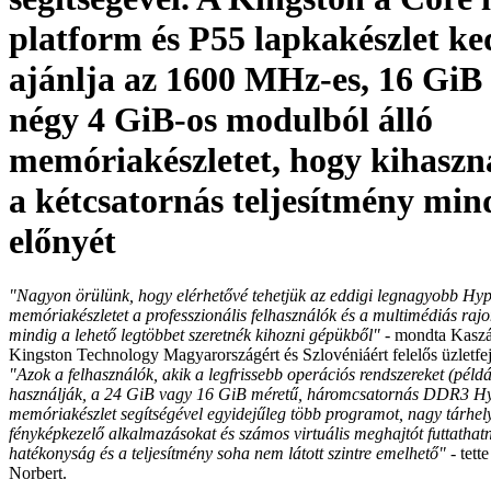
platform és P55 lapkakészlet ke
ajánlja az 1600 MHz-es, 16 GiB
négy 4 GiB-os modulból álló
memóriakészletet, hogy kihaszn
a kétcsatornás teljesítmény min
előnyét
"Nagyon örülünk, hogy elérhetővé tehetjük az eddigi legnagyobb Hy
memóriakészletet a professzionális felhasználók és a multimédiás raj
mindig a lehető legtöbbet szeretnék kihozni gépükből"
- mondta Kaszál
Kingston Technology Magyarországért és Szlovéniáért felelős üzletfej
"Azok a felhasználók, akik a legfrissebb operációs rendszereket (pél
használják, a 24 GiB vagy 16 GiB méretű, háromcsatornás DDR3 H
memóriakészlet segítségével egyidejűleg több programot, nagy tárhel
fényképkezelő alkalmazásokat és számos virtuális meghajtót futtathatn
hatékonyság és a teljesítmény soha nem látott szintre emelhető"
- tett
Norbert.