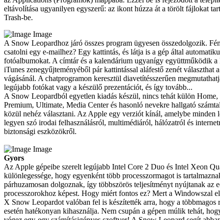
eltávolítása ugyanilyen egyszerű: az ikont húzza át a törölt fájlokat t
Trash-be.
Image
A Snow Leopardhoz járó összes program ügyesen összedolgozik. Fén
csatolni egy e-mailhez? Egy kattintás, és látja is a gép által automatik
fotóalbumokat. A címtár és a kalendárium ugyanígy együttműködik a 
iTunes zenegyűjteményéből pár kattintással aláfestő zenét választhat a
vágásánál. A chatprogramon keresztül diavetítésszerűen megmutathat
legújabb fotókat vagy a készülő prezentációt, és így tovább...
A Snow Leopardból egyetlen kiadás készül, nincs tehát külön Home, 
Premium, Ultimate, Media Center és hasonló nevekre hallgató számtal
közül nehéz választani. Az Apple egy verziót kínál, amelybe minden l
legyen szó irodai felhasználásról, multimédiáról, hálózatról és interne
biztonsági eszközökről.
Image
Gyors
Az Apple gépeibe szerelt legújabb Intel Core 2 Duo és Intel Xeon Q
különlegessége, hogy egyenként több processzormagot is tartalmazna
párhuzamosan dolgoznak, így többszörös teljesítményt nyújtanak az e
processzorokhoz képest. Hogy miért fontos ez? Mert a Windowszal e
X Snow Leopardot valóban fel is készítették arra, hogy a többmagos 
esetén hatékonyan kihasználja. Nem csupán a gépen múlik tehát, hog
végez egy-egy számításigényes szoftver! A Snow Leopard segít abban