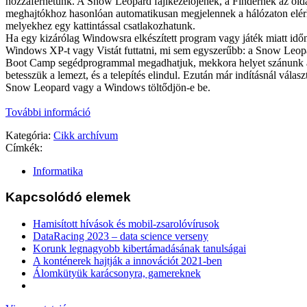
hozzáférhetünk. A Snow Leopard fájlkezelőjének, a Findernek az old
meghajtókhoz hasonlóan automatikusan megjelennek a hálózaton elér
melyekhez egy kattintással csatlakozhatunk.
Ha egy kizárólag Windowsra elkészített program vagy játék miatt idő
Windows XP-t vagy Vistát futtatni, mi sem egyszerűbb: a Snow Leop
Boot Camp segédprogrammal megadhatjuk, mekkora helyet szánunk
betesszük a lemezt, és a telepítés elindul. Ezután már indításnál válas
Snow Leopard vagy a Windows töltődjön-e be.
További információ
Kategória:
Cikk archívum
Címkék:
Informatika
Kapcsolódó elemek
Hamisított hívások és mobil-zsarolóvírusok
DataRacing 2023 – data science verseny
Korunk legnagyobb kibertámadásának tanulságai
A konténerek hajtják a innovációt 2021-ben
Álomkütyük karácsonyra, gamereknek