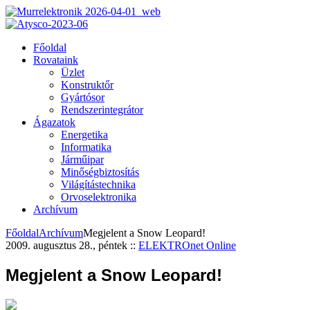
Főoldal
Rovataink
Üzlet
Konstruktőr
Gyártósor
Rendszerintegrátor
Ágazatok
Energetika
Informatika
Járműipar
Minőségbiztosítás
Világítástechnika
Orvoselektronika
Archívum
Főoldal
Archívum
Megjelent a Snow Leopard!
2009. augusztus 28., péntek
::
ELEKTROnet Online
Megjelent a Snow Leopard!