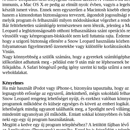
immunis, a Mac OS X-re pedig az elmúlt nyolc évben, vagyis a legels
készült ismert vírus. Ennek nem egyszerűen a Macintosh kisebb elterj
hanem a kimondottan biztonságosra tervezett, átgondolt jogosultsági 
melyik program és felhasználó milyen módosításokat végezhet a rend
Bár feltörhetetlen számítógép természetesen nem létezik, jelenleg 
Leopard a legbiztonságosabb otthoni felhasználásra szánt operációs r
vírusölőt vagy kémprogram-blokkolót nem kell futtatnia rajta. Érdemes
hogy a szigorú biztonság ellenére a Snow Leopard használata közbe
folyamatosan figyelmeztető üzenetekbe vagy különféle korlátozásokba
Vistán.
Nagy könnyebbség a szülők számára, hogy a gyerekek számítógépha
időkorlátot adhatunk meg - például este 9 után már ne léphessenek be 
fiókjaikba. A Safari böngésző pedig igény szerint ki tudja szűrni a 
weboldalakat.
Kényelmes
Ha már használt iPodot vagy iPhone-t, bizonyára tapasztalta, hogy az
legnagyobb erőssége az egyszerű, áttekinthető, mégis sokoldalú felhas
Snow Leopard rengeteg lehetőséget nyújt, és ezekhez valóban könnye
programok működése és külseje egységes és követi az emberi logikát. 
lehetőségek mindig ugyanott találhatók meg, a Spotlight nevű villámg
mindenütt ugyanolyan jól működik. Emiatt sokkal könnyebben és bá
neki egy-egy új program használatának.
Megjött a kedve egy új program telepítéséhez? A letöltött fájlban lévő 
az Applications (Programok) mappába. Ezzel be is fejeződött a telepí