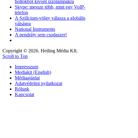
boltokból kivont izzólámpákra
Skype: messze több, mint egy VoIP-
telefon
A Szilícium-völgy válasza a globális
válságra
National Instruments
A pendrájv sem csodaszer!
Copyright © 2026. Heiling Média Kft.
Scroll to Top
Impresszum
Mediakit (English)
Médiaajánlat
Adatvédelmi nyilatkozat
Rólunk
Kapcsolat