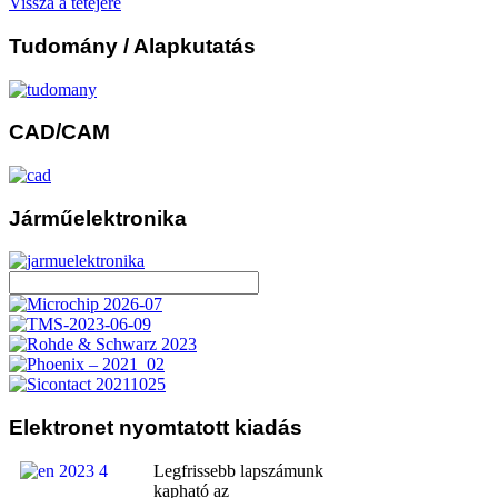
Vissza a tetejére
Tudomány
/ Alapkutatás
CAD/CAM
Járműelektronika
Elektronet
nyomtatott kiadás
Legfrissebb lapszámunk
kapható az