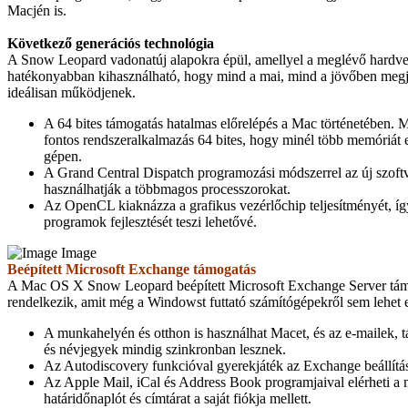
Macjén is.
Következő generációs technológia
A Snow Leopard vadonatúj alapokra épül, amellyel a meglévő hardve
hatékonyabban kihasználható, hogy mind a mai, mind a jövőben megj
ideálisan működjenek.
A 64 bites támogatás hatalmas előrelépés a Mac történetében. 
fontos rendszeralkalmazás 64 bites, hogy minél több memóriát e
gépen.
A Grand Central Dispatch programozási módszerrel az új szof
használhatják a többmagos processzorokat.
Az OpenCL kiaknázza a grafikus vezérlőchip teljesítményét, í
programok fejlesztését teszi lehetővé.
Image
Beépített Microsoft Exchange támogatás
A Mac OS X Snow Leopard beépített Microsoft Exchange Server tám
rendelkezik, amit még a Windowst futtató számítógépekről sem lehet
A munkahelyén és otthon is használhat Macet, és az e-mailek, t
és névjegyek mindig szinkronban lesznek.
Az Autodiscovery funkcióval gyerekjáték az Exchange beállítá
Az Apple Mail, iCal és Address Book programjaival elérheti a 
határidőnaplót és címtárat a saját fiókja mellett.