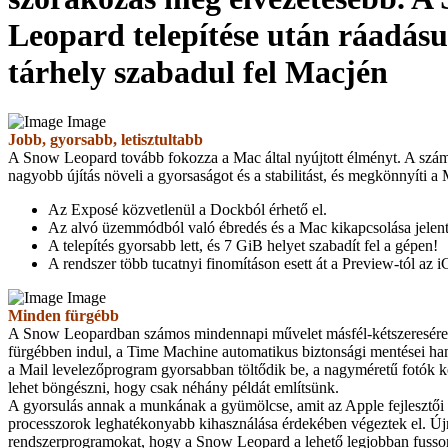
Leopard telepítése után ráadásu
tárhely szabadul fel Macjén
Image
Jobb, gyorsabb, letisztultabb
A Snow Leopard tovább fokozza a Mac által nyújtott élményt. A szám
nagyobb újítás növeli a gyorsaságot és a stabilitást, és megkönnyíti a 
Az Exposé közvetlenül a Dockból érhető el.
Az alvó üzemmódból való ébredés és a Mac kikapcsolása jelent
A telepítés gyorsabb lett, és 7 GiB helyet szabadít fel a gépen!
A rendszer több tucatnyi finomításon esett át a Preview-tól az i
Image
Minden fürgébb
A Snow Leopardban számos mindennapi művelet másfél-kétszeresére
fürgébben indul, a Time Machine automatikus biztonsági mentései ha
a Mail levelezőprogram gyorsabban töltődik be, a nagyméretű fotók k
lehet böngészni, hogy csak néhány példát említsünk.
A gyorsulás annak a munkának a gyümölcse, amit az Apple fejlesztői
processzorok leghatékonyabb kihasználása érdekében végeztek el. Újr
rendszerprogramokat, hogy a Snow Leopard a lehető legjobban fusson