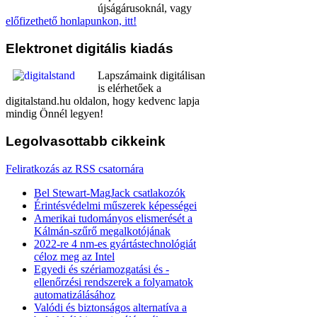
újságárusoknál, vagy
előfizethető honlapunkon, itt!
Elektronet
digitális kiadás
Lapszámaink digitálisan
is elérhetőek a
digitalstand.hu oldalon, hogy kedvenc lapja
mindig Önnél legyen!
Legolvasottabb
cikkeink
Feliratkozás az RSS csatornára
Bel Stewart-MagJack csatlakozók
Érintésvédelmi műszerek képességei
Amerikai tudományos elismerését a
Kálmán-szűrő megalkotójának
2022-re 4 nm-es gyártástechnológiát
céloz meg az Intel
Egyedi és szériamozgatási és -
ellenőrzési rendszerek a folyamatok
automatizálásához
Valódi és biztonságos alternatíva a