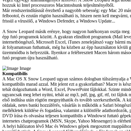
hozzuk ki Intel processzoros Macintoshunk teljesítményéből.
Már rendszerindításnál érezhető a nagyobb sebesség: egy Mac 20 más
felbootol, és ezután rögtön használható is, hiszen nem kell megvárni, 
frissül a vírusölő, a Windows Defender, a Windows Update...
A Snow Leopard másik erénye, hogy nagyon hatékonyan osztja meg a 
épp futó programok között. A gyakran elindított programok (Mail leve
internetböngésző, Microsoft Excel, iTunes zenelejátszó vagy bármi m
át folyamatosan futhatnak, még ha közben az épp használaton kívüli g
üzemmódba is helyezzük. Ilyenkor a felébresztett Macen három más
futó program újra használható.
Image
Kompatibilis
A Mac OS X Snow Leopard ugyan számos dologban túlszárnyalja a 
kompatibilis marad azzal. Mit jelent ezt a gyakorlatban? Macre is kész
tehát dolgozhatunk a Word, Excel, PowerPoint fájlokkal. Szinte minde
ugyancsak meg lehet nyitni, tehát az mp3, pdf, jpg, gif, rtf, txt fájl
első indítása után rögtön megnyithatók és tovább szerkeszthetők. A kü
oldalak, netes banki hozzáférés, vásárlás is működik a Safari böngés
mellékletek küldése és fogadása, valamint a különféle adathordozók, 
DVD írása és olvasása teljesen kompatibilis a Windowst futtató gépek
internetes chatprogramok (MSN, Skype, Yahoo Messenger) is elérhe
A helyi hálózaton lévő Mac és Windows gépek megosztott mappáihoz