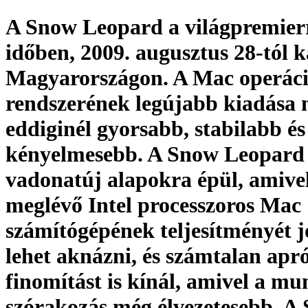
A Snow Leopard a világpremierr
időben, 2009. augusztus 28-tól 
Magyarországon. A Mac operáci
rendszerének legújabb kiadása
eddiginél gyorsabb, stabilabb és
kényelmesebb. A Snow Leopard
vadonatúj alapokra épül, amive
meglévő Intel processzoros Mac
számítógépének teljesítményét 
lehet aknázni, és számtalan apr
finomítást is kínál, amivel a mu
szórakozás még élvezetesebb. A