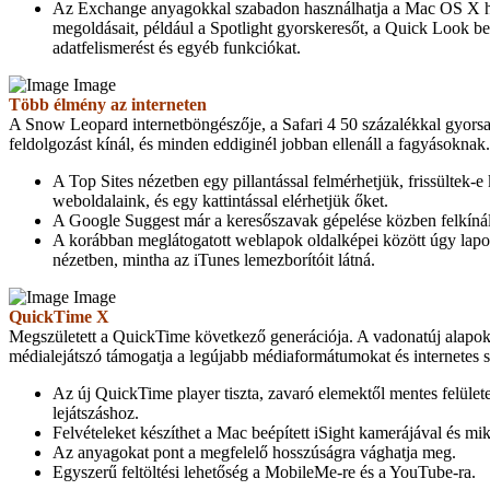
Az Exchange anyagokkal szabadon használhatja a Mac OS X 
megoldásait, például a Spotlight gyorskeresőt, a Quick Look bet
adatfelismerést és egyéb funkciókat.
Image
Több élmény az interneten
A Snow Leopard internetböngészője, a Safari 4 50 százalékkal gyors
feldolgozást kínál, és minden eddiginél jobban ellenáll a fagyásoknak.
A Top Sites nézetben egy pillantással felmérhetjük, frissültek-
weboldalaink, és egy kattintással elérhetjük őket.
A Google Suggest már a keresőszavak gépelése közben felkínálj
A korábban meglátogatott weblapok oldalképei között úgy lap
nézetben, mintha az iTunes lemezborítóit látná.
Image
QuickTime X
Megszületett a QuickTime következő generációja. A vadonatúj alapok
médialejátszó támogatja a legújabb médiaformátumokat és internetes 
Az új QuickTime player tiszta, zavaró elemektől mentes felülete
lejátszáshoz.
Felvételeket készíthet a Mac beépített iSight kamerájával és mi
Az anyagokat pont a megfelelő hosszúságra vághatja meg.
Egyszerű feltöltési lehetőség a MobileMe-re és a YouTube-ra.