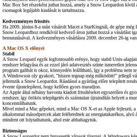
Mac Box Set részeként juthat hozzá, amely a Snow Leopardon kívül a
csomagok legújabb kiadását is tartalmazza.
Kedvezményes frissítés
Ha 2009. június 8-a után vásárolt Macet a StarKingnál, de gépe még L
Snow Leopardhoz rendkívül kedvező áron juthat hozzá a vásárlást ig
bemutatásával. A kedvezményes vásárlásra 2009. december 26-ig van 
A Mac OS X előnyei
Stabil
A Snow Leopard egyik legfontosabb erénye, hogy stabil Unix-alapja
rendszer lefagyása és az ezzel járó adatvesztés szinte ismeretlen jele
program galibát is okoz, könnyedén leállítható, így a probléma nem te
A Windowson oly gyakori, "hiszen tegnap még működött!" jellegű v
jellemzik a Snow Leopardot. Ráadásul a gyárilag előre telepített rends
évente újratelepíteni, hogy kellően gyors maradjon.
Az Apple által néhány havonta kiadott frissítéseket egyszerűen és gyor
rendszer, így örökös telepítgetés és számtalan újraindítás helyett a mu
koncentrálhatunk.
Mivel mind a Mac gépeket, mind a Mac OS X-et az Apple fejleszti, 
alkalommal másodpercek alatt felébrednek az energiatakarékos, alvó á
mindent ott folytathatunk, ahol este abbahagytuk.
Biztonságos
A Snow Leopardot nem fenyegetik vírusok tízezrei. A Windowsra kés