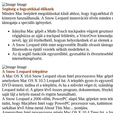
Image
Segítség a fogyatékkal élőknek
Minden Mac beépített megoldásokat kínál ahhoz, hogy fogyatékkal él
könnyen használhassák. A Snow Leopard innnovációi révén minden e
támogatja a speciális igényeket.
Irányítsa Mac gépét a Multi-Touch trackpaden végzett gesztus
végighúzza az ujját a trackpad felületén, a VoiceOver kimondja
nevét, így jól érzékelhető, hogyan helyezkednek el az elemek 
A Snow Leopard több mint negyvenféle Braille olvasót támogat
Bluetooth-ra épülő vezeték nélküli modelleket is.
Az új segítő funkciók egyszerűbbé, gyorsabbá és élvezetesebbé 
internetböngészést.
Image
A Snow Leopard telepítése
A Mac OS X 10.6 Snow Leopard olyan Intel processzoros Mac gépekr
amelyeken Mac OS X 10.5 Leopard fut. A telepítés gyors és egyszerű
DVD-lemezt, indítsa el a telepítést, és ha a művelet véget ér, számít
Leopard indul el. A gépen lévő összes program, dokumentum, fényké
saját fájl a helyén marad és rögtön használható.
A Snow Leopard a 2006 előtti, PowerPC alapú Mac gépekre nem telep
tudni, hogy Macjében Intel vagy PowerPC processzor van, kattintson 
sarkában lévő Alma menü About This Mac... pontjára.
Amennyiben Intel processzoros gépén Mac OS X 10.4 Tiger fut, a 