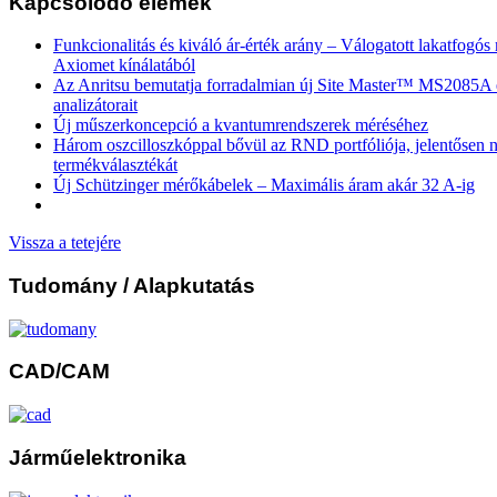
Kapcsolódó elemek
Funkcionalitás és kiváló ár-érték arány – Válogatott lakatfogó
Axiomet kínálatából
Az Anritsu bemutatja forradalmian új Site Master™ MS2085
analizátorait
Új műszerkoncepció a kvantumrendszerek méréséhez
Három oszcilloszkóppal bővül az RND portfóliója, jelentősen n
termékválasztékát
Új Schützinger mérőkábelek – Maximális áram akár 32 A-ig
Vissza a tetejére
Tudomány
/ Alapkutatás
CAD/CAM
Járműelektronika