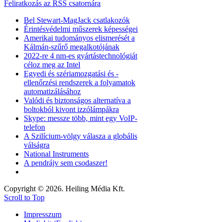
Feliratkozás az RSS csatornára
Bel Stewart-MagJack csatlakozók
Érintésvédelmi műszerek képességei
Amerikai tudományos elismerését a
Kálmán-szűrő megalkotójának
2022-re 4 nm-es gyártástechnológiát
céloz meg az Intel
Egyedi és szériamozgatási és -
ellenőrzési rendszerek a folyamatok
automatizálásához
Valódi és biztonságos alternatíva a
boltokból kivont izzólámpákra
Skype: messze több, mint egy VoIP-
telefon
A Szilícium-völgy válasza a globális
válságra
National Instruments
A pendrájv sem csodaszer!
Copyright © 2026. Heiling Média Kft.
Scroll to Top
Impresszum