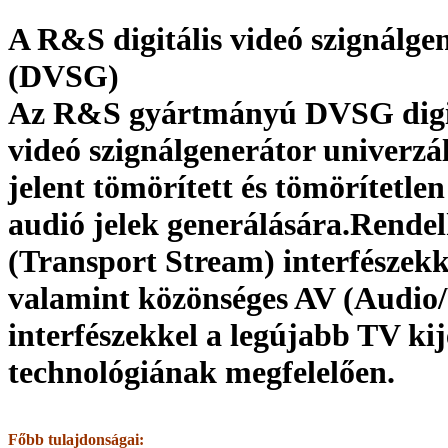
A R&S digitális videó szignálge
(DVSG)
Az R&S gyártmányú DVSG digi
videó szignálgenerátor univerzál
jelent tömörített és tömörítetlen
audió jelek generálására.Rende
(Transport Stream) interfészekk
valamint közönséges AV (Audio
interfészekkel a legújabb TV kij
technológiának megfelelően.
Főbb tulajdonságai: