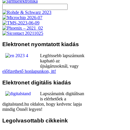
Elektronet
nyomtatott kiadás
Legfrissebb lapszámunk
kapható az
újságárusoknál, vagy
előfizethető honlapunkon, itt!
Elektronet
digitális kiadás
Lapszámaink digitálisan
is elérhetőek a
digitalstand.hu oldalon, hogy kedvenc lapja
mindig Önnél legyen!
Legolvasottabb
cikkeink