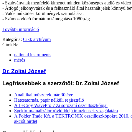
- Szabványnak megfelelő kimenet minden közönséges audió és videó i
- Átfogó jelkönyvtárak és a felhasználó által használt jelek könnyű bev
- Valós működési körülmények szimulálása.
- Számos videó formátum támogatása 1080p-ig.
További információ
Kategória:
Cikk archívum
Címkék:
national instruments
mérés
Dr. Zoltai József
Legfrissebbek a szerzőtől: Dr. Zoltai József
Analitikai műszerek már 30 éve
Hatcsatornás, papír nélküli regisztráló
A LeCroy WavePro 7 Zi sorozatú oszcilloszkópjai
Spektrum-analizátor rövid idejű tranziensek vizsgálatára
A Folder Trade Kft. a TEKTRONIX oszcilloszkópokra 2010. ok
akciót hirdet