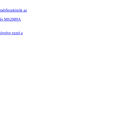
s mérőeszközök az
A és MS2089A
övelve ezzel a