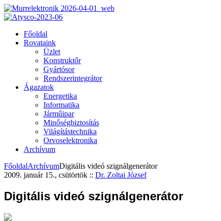
Főoldal
Rovataink
Üzlet
Konstruktőr
Gyártósor
Rendszerintegrátor
Ágazatok
Energetika
Informatika
Járműipar
Minőségbiztosítás
Világítástechnika
Orvoselektronika
Archívum
Főoldal
Archívum
Digitális videó szignálgenerátor
2009. január 15., csütörtök
::
Dr. Zoltai József
Digitális videó szignálgenerátor