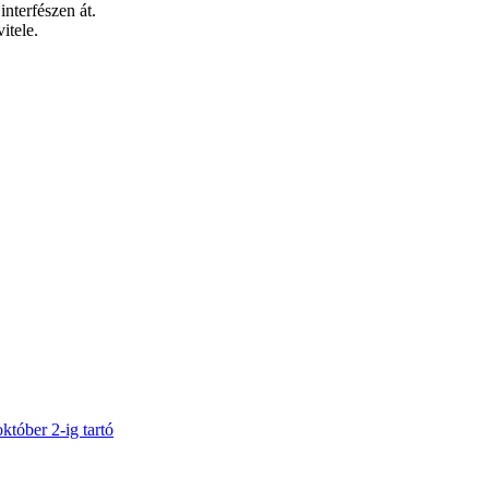
nterfészen át.
itele.
tóber 2-ig tartó