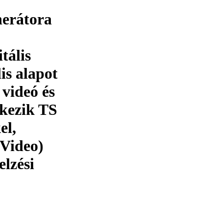
nerátora
tális
is alapot
 videó és
lkezik TS
el,
/Video)
elzési