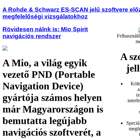
A Rohde & Schwarz ES-SCAN jelű szoftvere elő
megfelelőségi vizsgálatokhoz
Rövidesen nálnk is: Mio Spirit
navigációs rendszer
Felhasználó
m
A sz
A Mio, a világ egyik
jel
vezető PND (Portable
Navigation Device)
Költ
a
gyártója számos helyen
(
interf
már Magyarországon is
bemutatta legújabb
Speciál
megfe
navigációs szoftverét, a