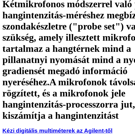
Kétmikrofonos módszerrel való
hangintenzitás-méréshez megbí
szondakészletre ("probe set") v
szükség, amely illesztett mikrof
tartalmaz a hangtérnek mind a
pillanatnyi nyomását mind a n
gradiensét megadó információ
nyeréséhez.A mikrofonok távols
rögzített, és a mikrofonok jele
hangintenzitás-processzorra jut
kiszámítja a hangintenzitást
Kézi digitális multiméterek az Agilent-től