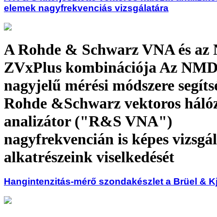
elemek nagyfrekvenciás vizsgálatára
A Rohde & Schwarz VNA és az
ZVxPlus kombinációja Az NM
nagyjelű mérési módszere segíts
Rohde &Schwarz vektoros hálóz
analizátor ("R&S VNA")
nagyfrekvencián is képes vizsgál
alkatrészeink viselkedését
Hangintenzitás-mérő szondakészlet a Brüel & Kj