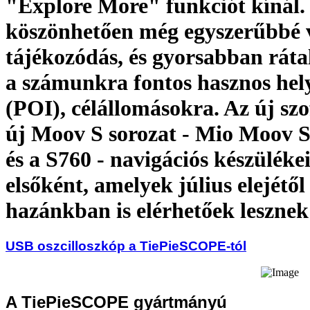
"Explore More" funkciót kínál
köszönhetően még egyszerűbbé v
tájékozódás, és gyorsabban rát
a számunkra fontos hasznos hel
(POI), célállomásokra. Az új szo
új Moov S sorozat - Mio Moov S
és a S760 - navigációs készüléke
elsőként, amelyek július elejétől
hazánkban is elérhetőek lesznek
USB oszcilloszkóp a TiePieSCOPE-tól
A TiePieSCOPE gyártmányú