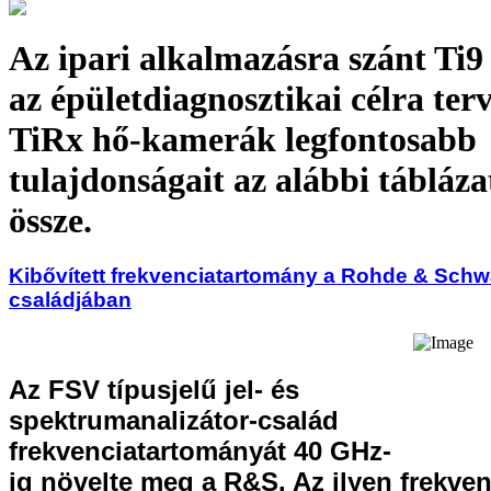
Az ipari alkalmazásra szánt Ti9 
az épületdiagnosztikai célra terv
TiRx hő-kamerák legfontosabb
tulajdonságait az alábbi táblázat
össze.
Kibővített frekvenciatartomány a Rohde & Sch
családjában
Az FSV típusjelű jel- és
spektrumanalizátor-család
frekvenciatartományát 40 GHz-
ig növelte meg a R&S. Az ilyen frekven