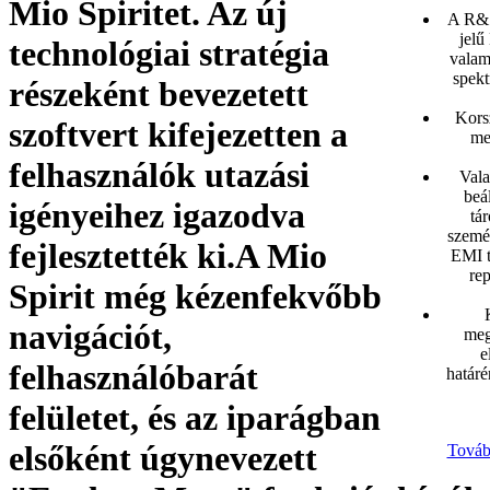
Mio Spiritet. Az új
A R&S
jelű
technológiai stratégia
valam
spekt
részeként bevezetett
Kors
szoftvert kifejezetten a
me
felhasználók utazási
Vala
beál
igényeihez igazodva
tár
szemé
fejlesztették ki.A Mio
EMI t
re
Spirit még kézenfekvőbb
navigációt,
meg
e
felhasználóbarát
határé
felületet, és az iparágban
elsőként úgynevezett
Továb