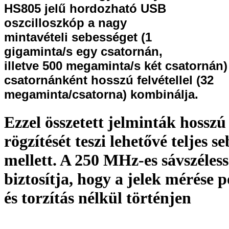
HS805 jelű hordozható USB
oszcilloszkóp a nagy
mintavételi sebességet (1
gigaminta/s egy csatornán,
illetve 500 megaminta/s két csatornán)
csatornánként hosszú felvétellel (32
megaminta/csatorna) kombinálja.
Ezzel összetett jelminták hosszú
rögzítését teszi lehetővé teljes s
mellett. A 250 MHz-es sávszéles
biztosítja, hogy a jelek mérése 
és torzítás nélkül történjen