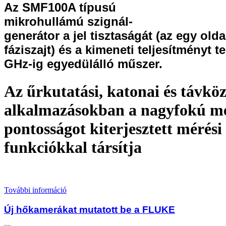
Az SMF100A típusú
mikrohullámú szignál-
generátor a jel tisztaságát (az egy old
fáziszajt) és a kimeneti teljesítményt t
GHz-ig egyedülálló műszer.
Az űrkutatási, katonai és távköz
alkalmazásokban a nagyfokú mé
pontosságot kiterjesztett mérési
funkciókkal társítja
További információ
Új hőkamerákat mutatott be a FLUKE