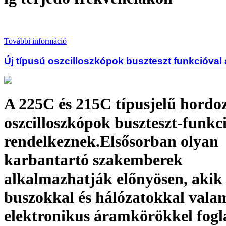
További információ
Új típusú oszcilloszkópok buszteszt funkcióval
A 225C és 215C típusjelű hordo
oszcilloszkópok buszteszt-funkci
rendelkeznek.Elsősorban olyan
karbantartó szakemberek
alkalmazhatják előnyösen, akik 
buszokkal és hálózatokkal vala
elektronikus áramkörökkel fog