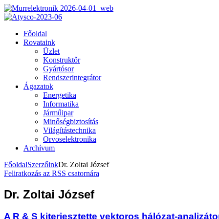
Főoldal
Rovataink
Üzlet
Konstruktőr
Gyártósor
Rendszerintegrátor
Ágazatok
Energetika
Informatika
Járműipar
Minőségbiztosítás
Világítástechnika
Orvoselektronika
Archívum
Főoldal
Szerzőink
Dr. Zoltai József
Feliratkozás az RSS csatornára
Dr. Zoltai József
A R & S kiterjesztette vektoros hálózat-analizátor