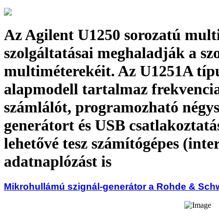
Az Agilent U1250 sorozatú mult
szolgáltatásai meghaladják a sz
multiméterekéit. Az U1251A típ
alapmodell tartalmaz frekvenci
számlálót, programozható négys
generátort és USB csatlakoztatá
lehetővé tesz számítógépes (inte
adatnaplózást is
Mikrohullámú szignál-generátor a Rohde & Schw