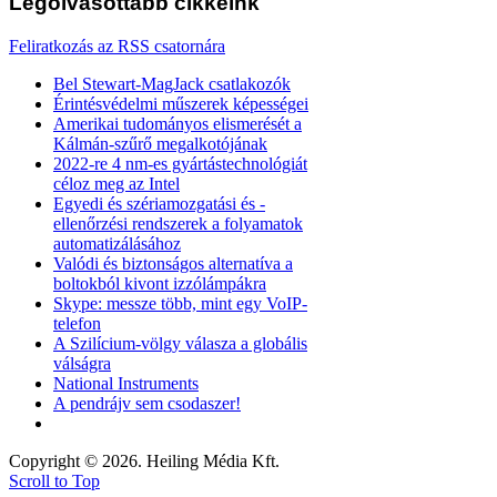
Legolvasottabb
cikkeink
Feliratkozás az RSS csatornára
Bel Stewart-MagJack csatlakozók
Érintésvédelmi műszerek képességei
Amerikai tudományos elismerését a
Kálmán-szűrő megalkotójának
2022-re 4 nm-es gyártástechnológiát
céloz meg az Intel
Egyedi és szériamozgatási és -
ellenőrzési rendszerek a folyamatok
automatizálásához
Valódi és biztonságos alternatíva a
boltokból kivont izzólámpákra
Skype: messze több, mint egy VoIP-
telefon
A Szilícium-völgy válasza a globális
válságra
National Instruments
A pendrájv sem csodaszer!
Copyright © 2026. Heiling Média Kft.
Scroll to Top