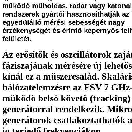
működő műholdas, radar vagy katonai 
rendszerek gyártói hasznosíthatják az
egyedülálló mérési sebességét nagy
érzékenységét és érintő képernyős fel
felületét.
Az erősítők és oszcillátorok zaj
fáziszajának mérésére új lehető
kínál ez a műszercsalád. Skalári
hálózatelemzésre az FSV 7 GHz-
működő belső követő (tracking)
generátorral rendelkezik. Mikr
generátorok csatlakoztathatók 
ig terjedő frekvenciákon