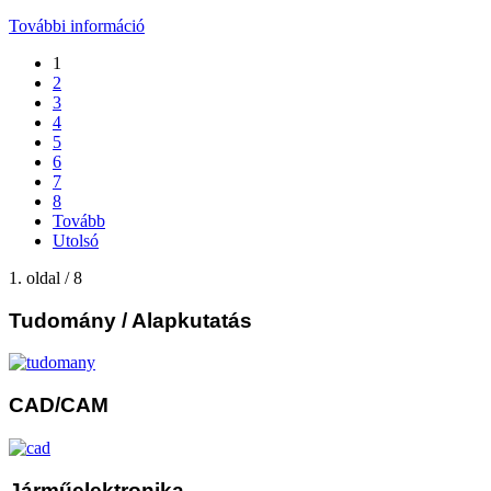
További információ
1
2
3
4
5
6
7
8
Tovább
Utolsó
1. oldal / 8
Tudomány
/ Alapkutatás
CAD/CAM
Járműelektronika