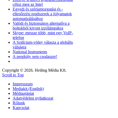
céloz meg az Intel
Egyedi és szériamozgatási és -
ellenőrzési rendszerek a folyamatok
automatizálásához
Valódi és biztonságos alternatíva a
boltokból kivont izzólámpákra
Skype: messze több, mint egy VoIP-
telefon
A Szilícium-völgy válasza a globális
válságra
National Instruments
A pendrájv sem csodaszer!
Copyright © 2026. Heiling Média Kft.
Scroll to Top
Impresszum
Mediakit (English)
Médiaajánlat
Adatvédelmi nyilatkozat
Rólunk
Kapcsolat