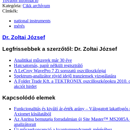
További információ
Kategória:
Cikk archívum
Címkék:
national instruments
mérés
Dr. Zoltai József
Legfrissebbek a szerzőtől: Dr. Zoltai József
Analitikai műszerek már 30 éve
Hatcsatornás, papír nélküli regisztráló
A LeCroy WavePro 7 Zi sorozatú oszcilloszkópjai
Spektrum-analizátor rövid idejű tranziensek vizsgálatára
A Folder Trade Kft. a TEKTRONIX oszcilloszkópokra 2010. ok
akciót hirdet
Kapcsolódó elemek
Funkcionalitás és kiváló ár-érték arány – Válogatott lakatfogó
Axiomet kínálatából
Az Anritsu bemutatja forradalmian új Site Master™ MS2085
analizátorait
Új műszerkoncepció a kvantumrendszerek méréséhez