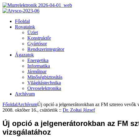
Főoldal
Rovataink
Üzlet
Konstruktőr
Gyártósor
Rendszerintegrátor
Ágazatok
Energetika
Informatika
Járműipar
Minőségbiztosítás
Világítástechnika
Orvoselektronika
Archívum
Főoldal
Archívum
Új opció a jelgenerátorokban az FM sztereo vevők 
2008. október 16., csütörtök
::
Dr. Zoltai József
Új opció a jelgenerátorokban az FM sz
vizsgálatához