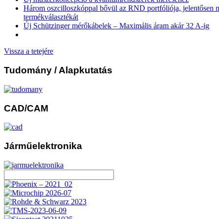
Három oszcilloszkóppal bővül az RND portfóliója, jelentősen n
termékválasztékát
Új Schützinger mérőkábelek – Maximális áram akár 32 A-ig
Vissza a tetejére
Tudomány
/ Alapkutatás
CAD/CAM
Járműelektronika