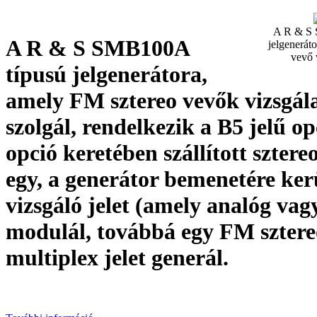
A R & S 
A R & S SMB100A
jelgenerát
vevő 
típusú jelgenerátora,
amely FM sztereo vevők vizsgál
szolgál, rendelkezik a B5 jelű op
opció keretében szállított sztere
egy, a generátor bemenetére ker
vizsgáló jelet (amely analóg vagy
modulál, továbbá egy FM sztere
multiplex jelet generál.