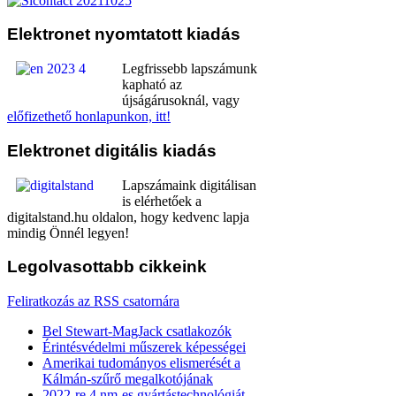
Elektronet
nyomtatott kiadás
Legfrissebb lapszámunk
kapható az
újságárusoknál, vagy
előfizethető honlapunkon, itt!
Elektronet
digitális kiadás
Lapszámaink digitálisan
is elérhetőek a
digitalstand.hu oldalon, hogy kedvenc lapja
mindig Önnél legyen!
Legolvasottabb
cikkeink
Feliratkozás az RSS csatornára
Bel Stewart-MagJack csatlakozók
Érintésvédelmi műszerek képességei
Amerikai tudományos elismerését a
Kálmán-szűrő megalkotójának
2022-re 4 nm-es gyártástechnológiát