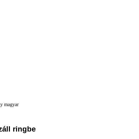
gy magyar
áll ringbe