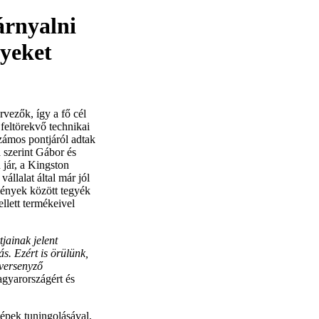
árnyalni
yeket
vezők, így a fő cél
feltörekvő technikai
számos pontjáról adtak
a szerint Gábor és
 jár, a Kingston
állalat által már jól
lmények között tegyék
lett termékeivel
ainak jelent
s. Ezért is örülünk,
 versenyző
gyarországért és
épek tuningolásával,