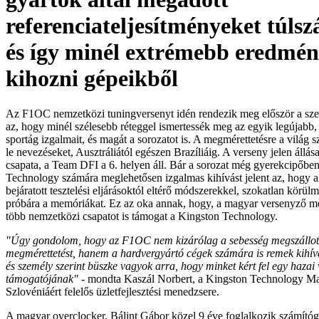
referenciateljesítményeket túlsz
és így minél extrémebb eredmén
kihozni gépeikből
Az F1OC nemzetközi tuningversenyt idén rendezik meg először a szer
az, hogy minél szélesebb réteggel ismertessék meg az egyik legújabb, 
sportág izgalmait, és magát a sorozatot is. A megmérettetésre a világ 
le nevezéseket, Ausztráliától egészen Brazíliáig. A verseny jelen állás
csapata, a Team DFI a 6. helyen áll. Bár a sorozat még gyerekcipőben
Technology számára meglehetősen izgalmas kihívást jelent az, hogy a v
bejáratott tesztelési eljárásoktól eltérő módszerekkel, szokatlan körü
próbára a memóriákat. Ez az oka annak, hogy, a magyar versenyző mel
több nemzetközi csapatot is támogat a Kingston Technology.
"Úgy gondolom, hogy az F1OC nem kizárólag a sebesség megszállottj
megmérettetést, hanem a hardvergyártó cégek számára is remek kihívá
és személy szerint büszke vagyok arra, hogy minket kért fel egy hazai
támogatójának"
- mondta Kaszál Norbert, a Kingston Technology Ma
Szlovéniáért felelős üzletfejlesztési menedzsere.
A magyar overclocker, Bálint Gábor közel 9 éve foglalkozik számítóg