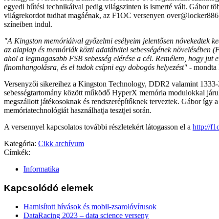
egyedi hűtési technikáival pedig világszinten is ismerté vált. Gábor tö
világrekordot tudhat magáénak, az F1OC versenyen over@locker886 
színeiben indul.
"A Kingston memóriáival győzelmi esélyeim jelentősen növekedtek 
az alaplap és memóriák közti adatátvitel sebességének növelésében (
ahol a legmagasabb FSB sebesség elérése a cél. Remélem, hogy jut el
finomhangolásra, és el tudok csípni egy dobogós helyezést"
- mondta 
Versenyzői sikereihez a Kingston Technology, DDR2 valamint 133
sebességtartomány között működő HyperX memória modulokkal járul
megszállott játékosoknak és rendszerépítőknek terveztek. Gábor így a 
memóriatechnológiát használhatja tesztjei során.
A versennyel kapcsolatos további részletekért látogasson el a
http://f1
Kategória:
Cikk archívum
Címkék:
Informatika
Kapcsolódó elemek
Hamisított hívások és mobil-zsarolóvírusok
DataRacing 2023 – data science verseny