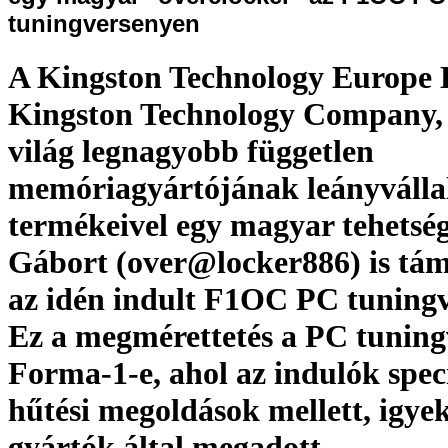
tuningversenyen
A Kingston Technology Europe L
Kingston Technology Company, I
világ legnagyobb független
memóriagyártójának leányválla
termékeivel egy magyar tehetség
Gábort (over@locker886) is tám
az idén indult F1OC PC tuning
Ez a megmérettetés a PC tunin
Forma-1-e, ahol az indulók speci
hűtési megoldások mellett, igye
gyártók által megadott