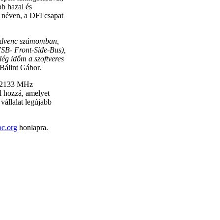
bb hazai és
néven, a DFI csapat
kedvenc számomban,
FSB- Front-Side-Bus),
ég időm a szoftveres
Bálint Gábor.
3-2133 MHz
 hozzá, amelyet
vállalat legújabb
oc.org
honlapra.