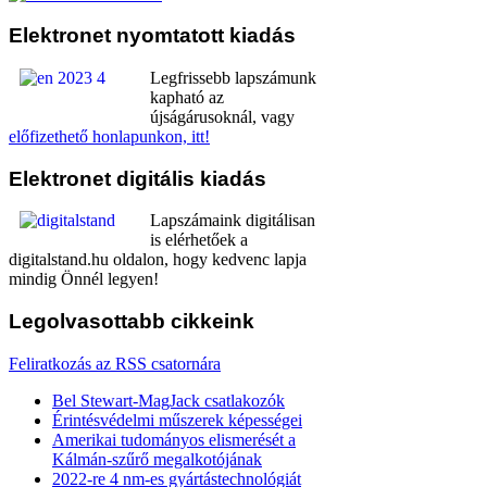
Elektronet
nyomtatott kiadás
Legfrissebb lapszámunk
kapható az
újságárusoknál, vagy
előfizethető honlapunkon, itt!
Elektronet
digitális kiadás
Lapszámaink digitálisan
is elérhetőek a
digitalstand.hu oldalon, hogy kedvenc lapja
mindig Önnél legyen!
Legolvasottabb
cikkeink
Feliratkozás az RSS csatornára
Bel Stewart-MagJack csatlakozók
Érintésvédelmi műszerek képességei
Amerikai tudományos elismerését a
Kálmán-szűrő megalkotójának
2022-re 4 nm-es gyártástechnológiát