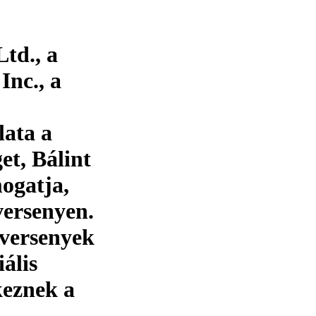
td., a
nc., a
lata a
et, Bálint
ogatja,
versenyen.
gversenyek
ális
keznek a