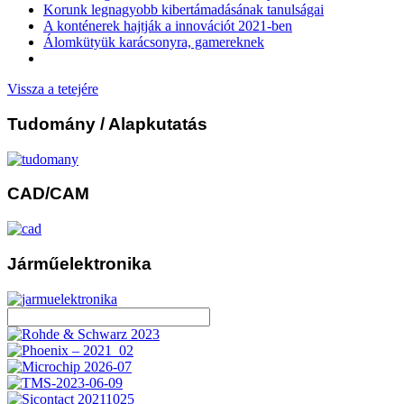
Korunk legnagyobb kibertámadásának tanulságai
A konténerek hajtják a innovációt 2021-ben
Álomkütyük karácsonyra, gamereknek
Vissza a tetejére
Tudomány
/ Alapkutatás
CAD/CAM
Járműelektronika