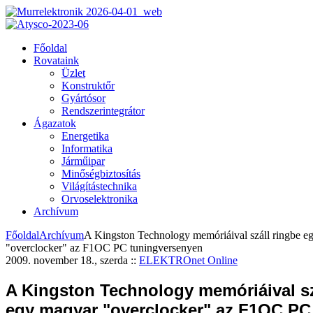
Főoldal
Rovataink
Üzlet
Konstruktőr
Gyártósor
Rendszerintegrátor
Ágazatok
Energetika
Informatika
Járműipar
Minőségbiztosítás
Világítástechnika
Orvoselektronika
Archívum
Főoldal
Archívum
A Kingston Technology memóriáival száll ringbe e
"overclocker" az F1OC PC tuningversenyen
2009. november 18., szerda
::
ELEKTROnet Online
A Kingston Technology memóriáival sz
egy magyar "overclocker" az F1OC PC