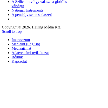
A Szilícium-völgy válasza a globális
válságra
National Instruments
A pendrájv sem csodaszer!
Copyright © 2026. Heiling Média Kft.
Scroll to Top
Impresszum
Mediakit (English)
Médiaajánlat
Adatvédelmi nyilatkozat
Rólunk
Kapcsolat