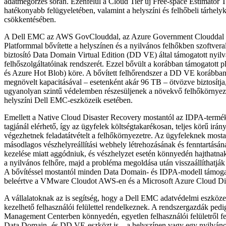
adatmegőrzés során. Ezenfelül a Cloud Tier új Free-space Estimator To
hatékonyabb felügyeletében, valamint a helyszíni és felhőbeli tárhely
csökkentésében.
A Dell EMC az AWS GovClouddal, az Azure Government Clouddal 
Platformmal bővítette a helyszínen és a nyilvános felhőkben szoftver
biztosító Data Domain Virtual Edition (DD VE) által támogatott nyil
felhőszolgáltatóinak rendszerét. Ezzel bővült a korábban támogatott
és Azure Hot Blob) köre. A bővített felhőrendszer a DD VE korábban 
megnövelt kapacitásával – esetenként akár 96 TB – ötvözve biztosítja
ugyanolyan szintű védelemben részesüljenek a növekvő felhőkörnyez
helyszíni Dell EMC-eszközeik esetében.
Emellett a Native Cloud Disaster Recovery mostantól az IDPA-termé
tagjánál elérhető, így az ügyfelek költségtakarékosan, teljes körű irány
végezhetnek feladatátvételt a felhőkörnyezetre. Az ügyfeleknek mosta
másodlagos vészhelyreállítási webhely létrehozásának és fenntartásána
kezelése miatt aggódniuk, és vészhelyzet esetén könnyedén hajthatnak 
a nyilvános felhőre, majd a probléma megoldása után visszaállíthatják 
A bővítéssel mostantól minden Data Domain- és IDPA-modell támoga
beleértve a VMware Cloudot AWS-en és a Microsoft Azure Cloud Dis
A vállalatoknak az is segítség, hogy a Dell EMC adatvédelmi eszköz
kezelhető felhasználói felülettel rendelkeznek. A rendszergazdák pe
Management Centerben könnyedén, egyetlen felhasználói felületről f
Data Domain- és DD VE-eszközt is – a helyszínen vagy egy nyilváno