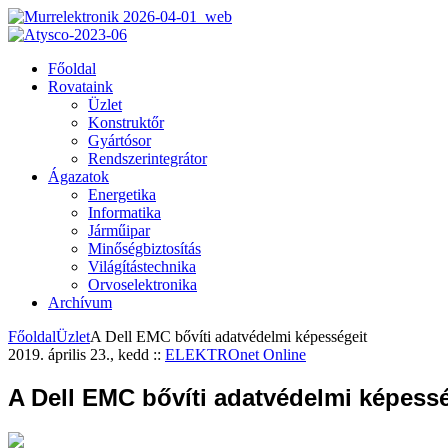
Főoldal
Rovataink
Üzlet
Konstruktőr
Gyártósor
Rendszerintegrátor
Ágazatok
Energetika
Informatika
Járműipar
Minőségbiztosítás
Világítástechnika
Orvoselektronika
Archívum
Főoldal
Üzlet
A Dell EMC bővíti adatvédelmi képességeit
2019. április 23., kedd
::
ELEKTROnet Online
A Dell EMC bővíti adatvédelmi képessé