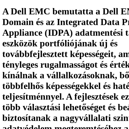
A Dell EMC bemutatta a Dell 
Domain és az Integrated Data P
Appliance (IDPA) adatmentési t
eszközök portfóliójának új és
továbbfejlesztett képességeit, a
tényleges rugalmasságot és érté
kínálnak a vállalkozásoknak, bő
többfelhős képességekkel és ha
teljesítménnyel. A fejlesztések e
több választási lehetőséget és beá
biztosítanak a nagyvállalati szi
adatvédelem megteremtéséhez a