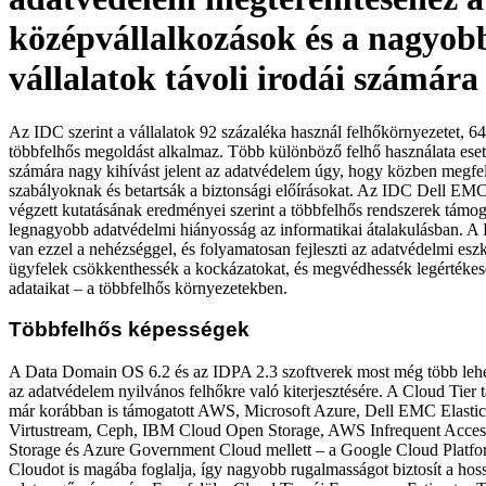
középvállalkozások és a nagyob
vállalatok távoli irodái számára
Az IDC szerint a vállalatok 92 százaléka használ felhőkörnyezetet, 6
többfelhős megoldást alkalmaz. Több különböző felhő használata eset
számára nagy kihívást jelent az adatvédelem úgy, hogy közben megfel
szabályoknak és betartsák a biztonsági előírásokat. Az IDC Dell EM
végzett kutatásának eredményei szerint a többfelhős rendszerek támog
legnagyobb adatvédelmi hiányosság az informatikai átalakulásban. A
van ezzel a nehézséggel, és folyamatosan fejleszti az adatvédelmi esz
ügyfelek csökkenthessék a kockázatokat, és megvédhessék legértékes
adataikat – a többfelhős környezetekben.
Többfelhős képességek
A Data Domain OS 6.2 és az IDPA 2.3 szoftverek most még több lehe
az adatvédelem nyilvános felhőkre való kiterjesztésére. A Cloud Tier
már korábban is támogatott AWS, Microsoft Azure, Dell EMC Elastic
Virtustream, Ceph, IBM Cloud Open Storage, AWS Infrequent Acces
Storage és Azure Government Cloud mellett – a Google Cloud Platfo
Cloudot is magába foglalja, így nagyobb rugalmasságot biztosít a hos