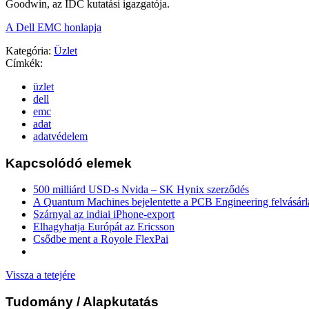
Goodwin, az IDC kutatási igazgatója.
A Dell EMC honlapja
Kategória:
Üzlet
Címkék:
üzlet
dell
emc
adat
adatvédelem
Kapcsolódó elemek
500 milliárd USD-s Nvida – SK Hynix szerződés
A Quantum Machines bejelentette a PCB Engineering felvásárl
Szárnyal az indiai iPhone-export
Elhagyhatja Európát az Ericsson
Csődbe ment a Royole FlexPai
Vissza a tetejére
Tudomány
/ Alapkutatás