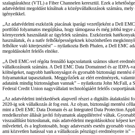
szalagtárakhoz (VTL) a Fiber Channelen keresztül. Ezek a lehetősége
adatvédelmi megoldást kínálnak a középvállalkozások számára, mely 
igényeikkel.
„Az adatvédelmi eszközök piacának iparági vezetőjeként a Dell EMC 
portfólió folyamatos megújítása, hogy támogassa és még jobbá tegye 
környezetek használatát az ügyfelek számára. Eszközeink hatékonyak
használatuk, és a natív felhőképességeknek köszönhetően megkönnyít
felhőkre való kiterjesztést” – nyilatkozta Beth Phalen, a Dell EMC a
megoldásokért felelős elnöke.
„A Dell EMC-vel régóta fennálló kapcsolatunk számos sikert eredmén
vállalkozásunk számára. A Dell EMC Data Domainnel és az IDPA-va
költségeket, nagyobb hatékonyságot és gyorsabb biztonsági mentési és 
folyamatokat tapasztalunk. Meggyőzőek az elért eredmények, valamin
adataink mindig biztonságban vannak” – nyilatkozta John McFall, a S
Federal Credit Union nagyvállalati technológiáért felelős csoportjának
„Az adatvédelmi intézkedések alapvető részei a digitális átalakulási 
2020-ig sok vállalkozás át fog esni. Az olyan, biztonsági mentési célla
mint a Dell EMC Data Domain és az Integrated Data Protection Appl
rendelkezésre állását javító folyamatok alappilléreivé váltak. Gyorsa
visszaállítást biztosítanak, más adatvédelmi megoldásokhoz képest k
művelettel, és a legfontosabb, hogy adatvesztés esetén gyorsabb vissza
ami közvetlen hatással van a vállalkozás pénzügyi eredményeire is” – 