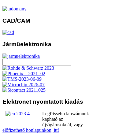
CAD/CAM
Járműelektronika
Elektronet
nyomtatott kiadás
Legfrissebb lapszámunk
kapható az
újságárusoknál, vagy
előfizethető honlapunkon, itt!