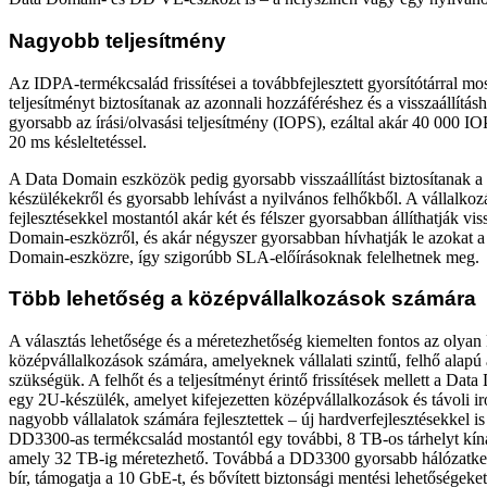
Nagyobb teljesítmény
Az IDPA-termékcsalád frissítései a továbbfejlesztett gyorsítótárral m
teljesítményt biztosítanak az azonnali hozzáféréshez és a visszaállítás
gyorsabb az írási/olvasási teljesítmény (IOPS), ezáltal akár 40 000 I
20 ms késleltetéssel.
A Data Domain eszközök pedig gyorsabb visszaállítást biztosítanak a 
készülékekről és gyorsabb lehívást a nyilvános felhőkből. A vállalkoz
fejlesztésekkel mostantól akár két és félszer gyorsabban állíthatják vis
Domain-eszközről, és akár négyszer gyorsabban hívhatják le azokat a
Domain-eszközre, így szigorúbb SLA-előírásoknak felelhetnek meg.
Több lehetőség a középvállalkozások számára
A választás lehetősége és a méretezhetőség kiemelten fontos az olyan
középvállalkozások számára, amelyeknek vállalati szintű, felhő alap
szükségük. A felhőt és a teljesítményt érintő frissítések mellett a D
egy 2U-készülék, amelyet kifejezetten középvállalkozások és távoli i
nagyobb vállalatok számára fejlesztettek – új hardverfejlesztésekkel i
DD3300-as termékcsalád mostantól egy további, 8 TB-os tárhelyt kínál
amely 32 TB-ig méretezhető. Továbbá a DD3300 gyorsabb hálózatkez
bír, támogatja a 10 GbE-t, és bővített biztonsági mentési lehetőségeket 