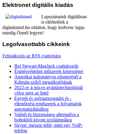
Elektronet
digitális kiadás
Lapszámaink digitálisan
is elérhetőek a
digitalstand.hu oldalon, hogy kedvenc lapja
mindig Önnél legyen!
Legolvasottabb
cikkeink
Feliratkozás az RSS csatornára
Bel Stewart-MagJack csatlakozók
Érintésvédelmi műszerek képességei
Amerikai tudományos elismerését a
Kálmán-szűrő megalkotójának
2022-re 4 nm-es gyártástechnológiát
céloz meg az Intel
Egyedi és szériamozgatási és -
ellenőrzési rendszerek a folyamatok
automatizálásához
Valódi és biztonságos alternatíva a
boltokból kivont izzólámpákra
Skype: messze több, mint egy VoIP-
telefon