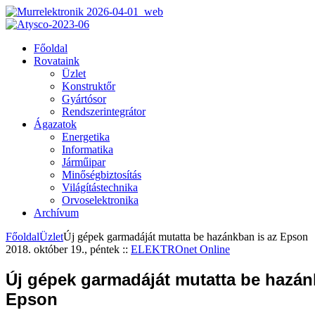
Főoldal
Rovataink
Üzlet
Konstruktőr
Gyártósor
Rendszerintegrátor
Ágazatok
Energetika
Informatika
Járműipar
Minőségbiztosítás
Világítástechnika
Orvoselektronika
Archívum
Főoldal
Üzlet
Új gépek garmadáját mutatta be hazánkban is az Epson
2018. október 19., péntek
::
ELEKTROnet Online
Új gépek garmadáját mutatta be hazán
Epson