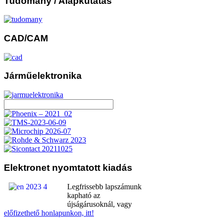
Tudomány
/ Alapkutatás
CAD/CAM
Járműelektronika
Elektronet
nyomtatott kiadás
Legfrissebb lapszámunk
kapható az
újságárusoknál, vagy
előfizethető honlapunkon, itt!