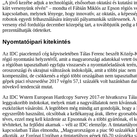
„A jövő kezébe adjuk a technológiát, elsősorban oktatási és kutatási
kiírt versenyünk révén” – mondta el Fábián Miklós az Epson régiós v
kapcsolatban, melynek lényege, hogy innovatív, az oktatás, a képességf
robotok egyedi felhasználására irányuló pályamunkák szülessenek. A
verseny első fordulója december közepéig tart, a továbbjutók pedig a b
prezentálhatják ötleteiket.
Nyomtatóipari kitekintés
Az IDC piacelemző cég képviseletében Tálas Ferenc beszélt Közép-
régió nyomtatási helyzetéről, amit a magyarországi adatokkal vetett ö
a régióban tapasztalható egyfajta visszaesés a nyomtatóeladások terén,
oroszországi és ukrajnai változások indokolják, amit a többi piac nem
kompenzálni, de csökkenés a régió többi országában nem tapasztalható
gépek piaci részesedése 2017 végén 57,1 százalék volt hazánkban dar
növekvő tendenciát mutat.
Az IDC Wstern European Hardcopy Survey 2017-re hivatkozva Tálas
leggyakoribb indokokat, melyek miatt a nagyvállalatok nem kívánnak 
eszközöket vásárolni. A legtöbben még mindig azt gondolják, hogy a 
egyszerűbb használni, olcsóbbak a kellékanyag árak, illetve gyorsabb
téves, ezzel meg kell küzdenie az Epsonnak és a többi gyártónak, el ke
tévhiteket, ha fejlődni akarnak – véli az IDC elemzője. A tintatartály
kapcsolatban Tálas elmondta, „Magyarországon a piac 90 százalékát
alkotják, az Európai Unióban a tintatartályos gépek 60-70 százaléka 