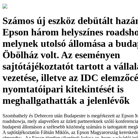
Számos új eszköz debütált hazá
Epson három helyszínes roadsh
melynek utolsó állomása a buda
Öbölház volt. Az eseményen
sajtótájékoztatót tartott a válla
vezetése, illetve az IDC elemzőc
nyomtatóipari kitekintését is
meghallgathatták a jelenlévők
Szombathely és Debrecen után Budapestre is megérkezett az Epson 
roadshowja, mely alapvetően az üzleti partnereknek szóló konferenci
budapesti állomáson a szélesebb közönség számára is tartogatott megl
A sajtótájékoztatón Fábián Miklós, az Epson Magyarország kereskede
elmondta: „Az Epson töretlen sikerének kulcsa az, hogy a vásárlói igé