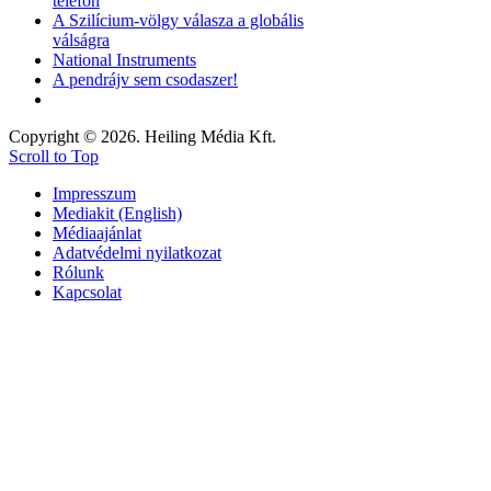
telefon
A Szilícium-völgy válasza a globális
válságra
National Instruments
A pendrájv sem csodaszer!
Copyright © 2026. Heiling Média Kft.
Scroll to Top
Impresszum
Mediakit (English)
Médiaajánlat
Adatvédelmi nyilatkozat
Rólunk
Kapcsolat