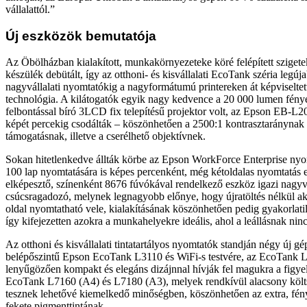
vállalattól.”
Új eszközök bemutatója
Az Öbölházban kialakított, munkakörnyezeteke köré felépített sziget
készülék debütált, így az otthoni- és kisvállalati EcoTank széria legúja
nagyvállalati nyomtatókig a nagyformátumú printereken át képviseltet
technológia. A kilátogatók egyik nagy kedvence a 20 000 lumen f
felbontással bíró 3LCD fix telepítésű projektor volt, az Epson EB-
képét percekig csodálták – köszönhetően a 2500:1 kontrasztarányna
támogatásnak, illetve a cserélhető objektívnek.
Sokan hitetlenkedve állták körbe az Epson WorkForce Enterprise nyo
100 lap nyomtatására is képes percenként, még kétoldalas nyomtatás e
elképesztő, színenként 8676 fúvókával rendelkező eszköz igazi nagyvá
csúcsragadozó, melynek legnagyobb előnye, hogy újratöltés nélkül ak
oldal nyomtatható vele, kialakításának köszönhetően pedig gyakorlat
így kifejezetten azokra a munkahelyekre ideális, ahol a leállásnak ninc
Az otthoni és kisvállalati tintatartályos nyomtatók standján négy új gé
belépőszintű Epson EcoTank L3110 és WiFi-s testvére, az EcoTank 
lenyűgözően kompakt és elegáns dizájnnal hívják fel magukra a figyel
EcoTank L7160 (A4) és L7180 (A3), melyek rendkívül alacsony költ
tesznek lehetővé kiemelkedő minőségben, köszönhetően az extra, fén
fekete pigmenttintának.