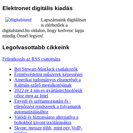
Elektronet
digitális kiadás
Lapszámaink digitálisan
is elérhetőek a
digitalstand.hu oldalon, hogy kedvenc lapja
mindig Önnél legyen!
Legolvasottabb
cikkeink
Feliratkozás az RSS csatornára
Bel Stewart-MagJack csatlakozók
Érintésvédelmi műszerek képességei
Amerikai tudományos elismerését a
Kálmán-szűrő megalkotójának
2022-re 4 nm-es gyártástechnológiát
céloz meg az Intel
Egyedi és szériamozgatási és -
ellenőrzési rendszerek a folyamatok
automatizálásához
Valódi és biztonságos alternatíva a
boltokból kivont izzólámpákra
Skype: messze több, mint egy VoIP-