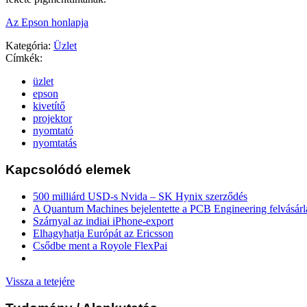
Az Epson honlapja
Kategória:
Üzlet
Címkék:
üzlet
epson
kivetítő
projektor
nyomtató
nyomtatás
Kapcsolódó elemek
500 milliárd USD-s Nvida – SK Hynix szerződés
A Quantum Machines bejelentette a PCB Engineering felvásárl
Szárnyal az indiai iPhone-export
Elhagyhatja Európát az Ericsson
Csődbe ment a Royole FlexPai
Vissza a tetejére