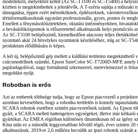
modellekről, melyekből kettőt (Az SC-T3100 és SC-T5400) a helysz
közben is megtekinthettek a jelenlévők. A T-széria sajátja a műszaki 
támogatása, éppen ezért mérnököknek, építészeknek, várostervezőkn
térinformatikusoknak egyaránt professzionális, gyors, pontos és megbíz
Emellett a fénymásolóüzletekben, oktatási intézményekben, hivatalokb
a bevásárlóközpontok is előszeretettel alkalmazzák helyi promóciós a
Az SC-T3100 belépőszintű, kiemelkedően alacsony teljes életútkölts
nyomtató akár 24 hüvelykes nyomtatok készítéséhez, míg az SC-T54
produktum előállítására is képes.
A két új, belépőszintű gép mellett a kiállítási területen megtekinthető 
csúcsmodellnek számító, Epson SureColor SC-T7200D-MFP, amely k
papíradagolóval, nagy formátumú szkennerrel, merevlemezzel is felsz
megoldást nyújt.
Robotban is erős
Azt az emberek többsége tudja, hogy az Epson piacvezető a projektor
azonban kevesebben, hogy a robotika területén is komoly tapasztalatta
SCARA robotok esetében szintén piacvezetőnek számít. Az Epson több
gyárt, a SCARA mellett hattengelyes egységeket, illetve már kétkarú e
gyártókat. Az EMEA régióban különösen dinamikusan nő az igény az 
Kína után ez a második leggyorsabban bővülő régió, éves szinten 20 
alkalmazásuk. 2019-re 2,6 millióra becsülik az ipari robotok számát a