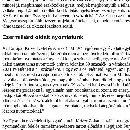
minőségi, megbízható eszközöket gyárt, melyek megkönnyítik a felhas
vállalat napi 1,5 millió dollárt költ kutatás-fejelsztésre, ez azt jelenti,
K+F-re fordított összeg eléri a bevétel 5 százalékát.” Az Epson az el
Magyarországon több tízezer projektort értékesített, ennek jelentős r
támogatással az oktatási szektort segíti.
Ezermilliárd oldalt nyomtatunk
Az Európa, Közel-Kelet és Afrika (EMEA) régióban egy év alatt egybil
oldalt nyomtatunk évente, köszönhetően a megnövekedett információ
monokróm nyomtatás aránya csökken, a színesé pedig egyre nő. Az
üzleti tintasugaras nyomtatók aránya jelenleg 30 százalék, a várakozá
2021-re elérheti a 41 százalékot. Hogy ez a cél elérhető legyen, az E
megháromszorozta a régióban az értékesítők létszámát. Fábián Miklós 
„a vállalati döntéshozók egyre nagyobb számban ismerik fel, hogy a 
ideje lejárt. A tintasugaras nyomtatók 99 százalékkal kevesebb hullad
lézeres megoldásoknál, egyáltalán nem bocsátanak ki ózont, az energ
pedig akár 96 százalékkal is alacsonyabb lehet, mint a lézeres mego
kibocsátás akár 92 százalékkal lehet alacsonyabb, mint a lézertechno
már kaphatók olyan tintasugaras nyomtatók, melyek kategóriájukban 
lézeres nyomtatóknál.”
Az Epson kereskedelmi igazgatója után Krizer Zoltán, a vállalat nag
nyomtatókért felelős termékmenedzsere tartott előadást a legújabb Sur