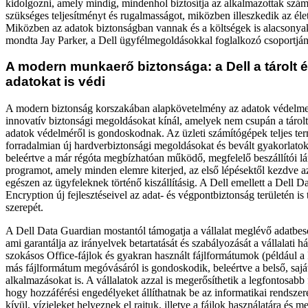
kidolgozni, amely mindig, mindenhol biztosítja az alkalmazottak sz
szükséges teljesítményt és rugalmasságot, miközben illeszkedik az él
Miközben az adatok biztonságban vannak és a költségek is alacsony
mondta Jay Parker, a Dell ügyfélmegoldásokkal foglalkozó csoportjá
A modern munkaerő biztonsága: a Dell a tárolt é
adatokat is védi
A modern biztonság korszakában alapkövetelmény az adatok védelme
innovatív biztonsági megoldásokat kínál, amelyek nem csupán a tárolt
adatok védelméről is gondoskodnak. Az üzleti számítógépek teljes te
forradalmian új hardverbiztonsági megoldásokat és bevált gyakorlatok
beleértve a már régóta megbízhatóan működő, megfelelő beszállítói lá
programot, amely minden elemre kiterjed, az első lépésektől kezdve az
egészen az ügyfeleknek történő kiszállításig. A Dell emellett a Dell D
Encryption új fejlesztéseivel az adat- és végpontbiztonság területén is 
szerepét.
A Dell Data Guardian mostantól támogatja a vállalat meglévő adatbesor
ami garantálja az irányelvek betartatását és szabályozását a vállalati há
szokásos Office-fájlok és gyakran használt fájlformátumok (például 
más fájlformátum megóvásáról is gondoskodik, beleértve a belső, saját
alkalmazásokat is. A vállalatok azzal is megerősíthetik a legfontosabb
hogy hozzáférési engedélyeket állíthatnak be az informatikai rendsze
kívül, vízjeleket helyeznek el rajtuk, illetve a fájlok használatára és m