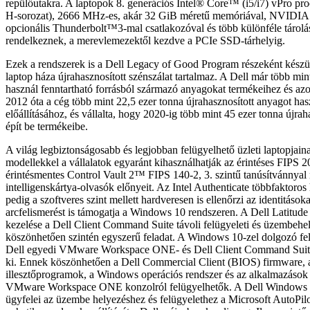
repülőutakra. A laptopok 8. generációs Intel® Core™ (i5/i7) vPro pro
H-sorozat), 2666 MHz-es, akár 32 GiB méretű memóriával, NVIDIA g
opcionális Thunderbolt™3-mal csatlakozóval és több különféle tárolás
rendelkeznek, a merevlemezektől kezdve a PCIe SSD-tárhelyig.
Ezek a rendszerek is a Dell Legacy of Good Program részeként készü
laptop háza újrahasznosított szénszálat tartalmaz. A Dell már több min
használ fenntartható forrásból származó anyagokat termékeihez és a
2012 óta a cég több mint 22,5 ezer tonna újrahasznosított anyagot has
előállításához, és vállalta, hogy 2020-ig több mint 45 ezer tonna újrah
épít be termékeibe.
A világ legbiztonságosabb és legjobban felügyelhető üzleti laptopjain
modellekkel a vállalatok egyaránt kihasználhatják az érintéses FIPS 2
érintésmentes Control Vault 2™ FIPS 140-2, 3. szintű tanúsítvánnyal
intelligenskártya-olvasók előnyeit. Az Intel Authenticate többfaktoros 
pedig a szoftveres szint mellett hardveresen is ellenőrzi az identitások
arcfelismerést is támogatja a Windows 10 rendszeren. A Dell Latitude 
kezelése a Dell Client Command Suite távoli felügyeleti és üzembehe
köszönhetően szintén egyszerű feladat. A Windows 10-zel dolgozó fe
Dell egyedi VMware Workspace ONE- és Dell Client Command Suite-i
ki. Ennek köszönhetően a Dell Commercial Client (BIOS) firmware, a
illesztőprogramok, a Windows operációs rendszer és az alkalmazások 
VMware Workspace ONE konzolról felügyelhetők. A Dell Windows 1
ügyfelei az üzembe helyezéshez és felügyelethez a Microsoft AutoPilo