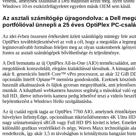
vehetik, amelynek szállítását a Dell májusban kezdi meg. Ilyen szintű
Windows 10-es eszközfelügyeletet egyetlen másik OEM sem kínál.
Az asztali számítógép újragondolva: a Dell megú
portfólióval ünnepli a 25 éves OptiPlex PC-csal
Az idei évben összesen értékesített üzleti számítógép mintegy fele asz
OptiPlex továbbfejlesztésével az volt a cél, hogy a megoldás a legme
leginnovatívabb formában feleljen meg az olyan szakemberek igényei
fontos az asztali számítógépek bővíthetősége és teljesítménye.
A Dell bemutatta az új OptiPlex All-in-One (AIO) termékcsaládot, am
megoldások konszolidált, elegáns kialakítással társulnak. A kimagasló 
akár 8. generációs Intel® Core™ vPro processzor, az akár 32 GiB 
opcionális Intel® Optane™ memória gondoskodik. Ezeknek köszönh
használt alkalmazások és fájlok gyorsan megnyithatók, ami jelentősen
munkát. A kihajtható webkamera hasznos segítség a másokkal való e
full HD, illetve infravörös kamera pedig lehetővé teszi a videós beszél
bejelentkezést a Windows Hello szolgáltatásba.
Az új család egyik tagja az OptiPlex 7760 AIO, amelynek érintőképern
hüvelykes InfinityEdge, opcionálisan tükröződésmentes 4K Ultra H
nagy színtartományú sRGB vagy Full HD IPS kivitel is lehet. Emellet
különálló grafikus vezérlőkkel és négy, Waves Maxx technológián al
rendelkezik, így akár 3,5 m távolságban is kristálytiszta hangzást bizt