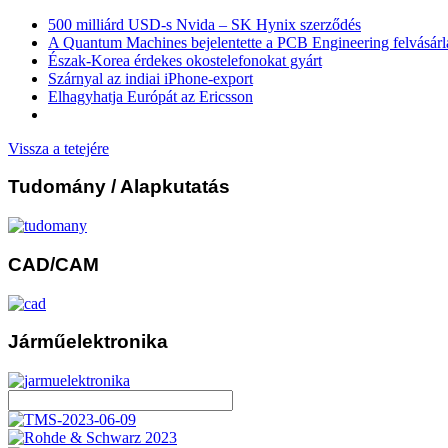
500 milliárd USD-s Nvida – SK Hynix szerződés
A Quantum Machines bejelentette a PCB Engineering felvásárl
Észak-Korea érdekes okostelefonokat gyárt
Szárnyal az indiai iPhone-export
Elhagyhatja Európát az Ericsson
Vissza a tetejére
Tudomány
/ Alapkutatás
CAD/CAM
Járműelektronika