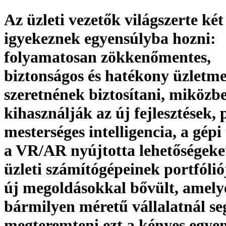
Az üzleti vezetők világszerte két 
igyekeznek egyensúlyba hozni:
folyamatosan zökkenőmentes,
biztonságos és hatékony üzletme
szeretnének biztosítani, miközb
kihasználják az új fejlesztések, 
mesterséges intelligencia, a gépi
a VR/AR nyújtotta lehetőségeket
üzleti számítógépeinek portfólió
új megoldásokkal bővült, amely
bármilyen méretű vállalatnál se
megteremteni ezt a kényes egyen