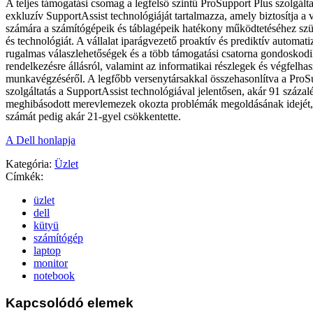
A teljes támogatási csomag a legfelső szintű ProSupport Plus szolgálta
exkluzív SupportAssist technológiáját tartalmazza, amely biztosítja a
számára a számítógépeik és táblagépeik hatékony működtetéséhez szü
és technológiát. A vállalat iparágvezető proaktív és prediktív automatiz
rugalmas válaszlehetőségek és a több támogatási csatorna gondoskodi
rendelkezésre állásról, valamint az informatikai részlegek és végfelh
munkavégzéséről. A legfőbb versenytársakkal összehasonlítva a ProS
szolgáltatás a SupportAssist technológiával jelentősen, akár 91 százal
meghibásodott merevlemezek okozta problémák megoldásának idejét,
számát pedig akár 21-gyel csökkentette.
A Dell honlapja
Kategória:
Üzlet
Címkék:
üzlet
dell
kütyü
számítógép
laptop
monitor
notebook
Kapcsolódó elemek