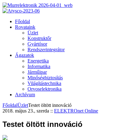
Főoldal
Rovataink
Üzlet
Konstruktőr
Gyártósor
Rendszerintegrátor
Ágazatok
Energetika
Informatika
Járműipar
Minőségbiztosítás
Világítástechnika
Orvoselektronika
Archívum
Főoldal
Üzlet
Testet öltött innováció
2018. május 23., szerda
::
ELEKTROnet Online
Testet öltött innováció