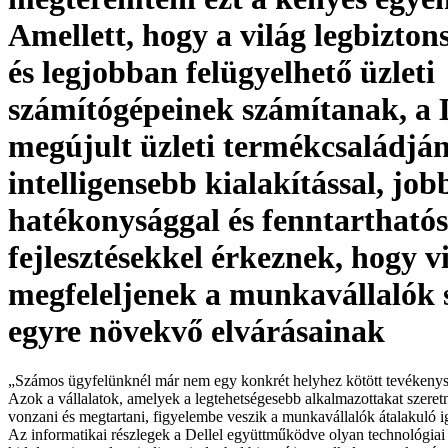
Amellett, hogy a világ legbizto
és legjobban felügyelhető üzleti
számítógépeinek számítanak, a 
megújult üzleti termékcsaládján
intelligensebb kialakítással, job
hatékonysággal és fenntarthatós
fejlesztésekkel érkeznek, hogy v
megfeleljenek a munkavállalók s
egyre növekvő elvárásainak
„Számos ügyfelünknél már nem egy konkrét helyhez kötött tevékeny
Azok a vállalatok, amelyek a legtehetségesebb alkalmazottakat szer
vonzani és megtartani, figyelembe veszik a munkavállalók átalakuló ig
Az informatikai részlegek a Dellel együttműködve olyan technológiai 