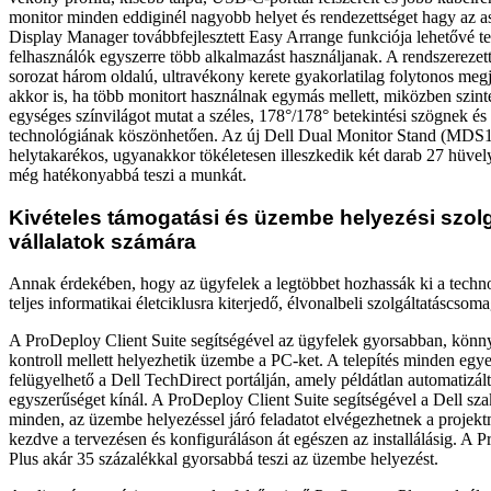
monitor minden eddiginél nagyobb helyet és rendezettséget hagy az as
Display Manager továbbfejlesztett Easy Arrange funkciója lehetővé te
felhasználók egyszerre több alkalmazást használjanak. A rendszereze
sorozat három oldalú, ultravékony kerete gyakorlatilag folytonos megje
akkor is, ha több monitort használnak egymás mellett, miközben szin
egységes színvilágot mutat a széles, 178°/178° betekintési szögnek és
technológiának köszönhetően. Az új Dell Dual Monitor Stand (MDS1
helytakarékos, ugyanakkor tökéletesen illeszkedik két darab 27 hüvel
még hatékonyabbá teszi a munkát.
Kivételes támogatási és üzembe helyezési szol
vállalatok számára
Annak érdekében, hogy az ügyfelek a legtöbbet hozhassák ki a techno
teljes informatikai életciklusra kiterjedő, élvonalbeli szolgáltatáscsoma
A ProDeploy Client Suite segítségével az ügyfelek gyorsabban, kön
kontroll mellett helyezhetik üzembe a PC-ket. A telepítés minden egye
felügyelhető a Dell TechDirect portálján, amely példátlan automatizált
egyszerűséget kínál. A ProDeploy Client Suite segítségével a Dell szak
minden, az üzembe helyezéssel járó feladatot elvégezhetnek a projek
kezdve a tervezésen és konfiguráláson át egészen az installálásig. A
Plus akár 35 százalékkal gyorsabbá teszi az üzembe helyezést.