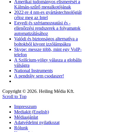
Amerikai tudományos elismerését a
Kálmán-szűrő megalkotójának
2022-re 4 nm-es gyártástechnológiát
céloz meg az Intel
Egyedi és szériamozgatási és -
ellenőrzési rendszerek a folyamatok
automatizálásához
Valódi és biztonságos alternatíva a
boltokból kivont izzólámpákra
Skype: messze több, mint egy VoIP-
telefon
A Szilícium-völgy válasza a globális
válságra
National Instruments
A pendrájv sem csodaszer!
Copyright © 2026. Heiling Média Kft.
Scroll to Top
Impresszum
Mediakit (English)
Médiaajánlat
Adatvédelmi nyilatkozat
Rólunk