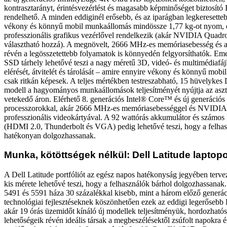
kontrasztarányt, érintésvezérlést és magasabb képminőséget biztosító 
rendelhető. A minden eddiginél erősebb, és az iparágban legkeresette
vékony és könnyű mobil munkaállomás mindössze 1,77 kg-ot nyom, é
professzionális grafikus vezérlővel rendelkezik (akár NVIDIA Quad
választható hozzá). A megnövelt, 2666 MHz-es memóriasebesség és
révén a legösszetettebb folyamatok is könnyedén felgyorsíthatók. Eme
SSD tárhely lehetővé teszi a nagy méretű 3D, videó- és multimédiafáj
elérését, átvitelét és tárolását – amire ennyire vékony és könnyű mo
csak ritkán képesek. A teljes mértékben testreszabható, 15 hüvelykes 
modell a hagyományos munkaállomások teljesítményét nyújtja az aszt
vetekedő áron. Elérhető 8. generációs Intel® Core™ és új generáci
processzorokkal, akár 2666 MHz-es memóriasebességgel és NVIDI
professzionális videokártyával. A 92 wattórás akkumulátor és számos 
(HDMI 2.0, Thunderbolt és VGA) pedig lehetővé teszi, hogy a felhas
hatékonyan dolgozhassanak.
Munka, kötöttségek nélkül: Dell Latitude laptop
A Dell Latitude portfóliót az egész napos hatékonyság jegyében terve
kis mérete lehetővé teszi, hogy a felhasználók bárhol dolgozhassanak.
5491 és 5591 háza 30 százalékkal kisebb, mint a három előző generáci
technológiai fejlesztéseknek köszönhetően ezek az eddigi legerősebb 
akár 19 órás üzemidőt kínáló új modellek teljesítményük, hordozható
lehetőségeik révén ideális társak a megbeszélésektől zsúfolt napokra 