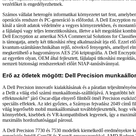
vezérlőket is engedélyezhetnek.
Számos vállalat heterogén informatikai környezetet tart fent, amelybe
operációs rendszer és PC-generáció is előfordul. A Dell Encryption 
kínál a tárolt adatok védelmére a vegyes környezetekben, és mostantól 
a fájlalapú vagy teljes lemeztitkosításra, illetve a két megoldást kombin
Dell Encryption az amerikai NSA Commercial Solutions for Classifi
is támogatja, amely két titkosítási réteg alkalmazását írja elő. Ezzel e
kvantum-számítástechnikában rejlő, növekvő fenyegetés, amellyel elm
megkerülhető a hagyományos AES 256 kriptográfia. A Dell Encryptio
az egyetlen olyan, OEM által fejlesztett, fájlalapú titkosítási megoldá
nemzeti biztonsági rendszereknél előírt NIAP-tanúsítvánnyal.
Erő az ötletek mögött: Dell Precision munkaáll
A Dell Precision innovatív kialakításának és a páratlan teljesítményén
a Dellt a világ első számú munkaállomás-szállítójává. A legutóbbi hét 
effektusokért” járó Oscar-díjat elnyerő filmből ötnél Precision eszköz
speciális effektek. Az idei győztes, a Szárnyas fejvadász 2049 című fi
világ legerősebb mobil munkaállomásait továbbfejlesztették, hogy v
könnyebbek, kisebbek és VR-kompatibilisek legyenek, így a maximáli
maximális hordozhatósággal párosul.
A Dell Precision 7730 és 7530 modellek kiemelkedő eredményekre ké
generációs Intel® Core™ és Xeon® processzorokkal, AMD Radeo