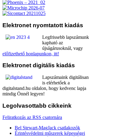
Elektronet
nyomtatott kiadás
Legfrissebb lapszámunk
kapható az
újságárusoknál, vagy
előfizethető honlapunkon, itt!
Elektronet
digitális kiadás
Lapszámaink digitálisan
is elérhetőek a
digitalstand.hu oldalon, hogy kedvenc lapja
mindig Önnél legyen!
Legolvasottabb
cikkeink
Feliratkozás az RSS csatornára
Bel Stewart-MagJack csatlakozók
Érintésvédelmi műszerek képességei