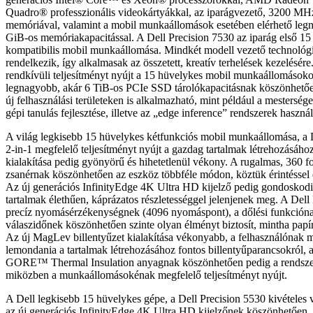
Quadro® professzionális videokártyákkal, az iparágvezető, 3200 M
memóriával, valamint a mobil munkaállomások esetében elérhető leg
GiB-os memóriakapacitással. A Dell Precision 7530 az iparág első 1
kompatibilis mobil munkaállomása. Mindkét modell vezető technológ
rendelkezik, így alkalmasak az összetett, kreatív terhelések kezelésér
rendkívüli teljesítményt nyújt a 15 hüvelykes mobil munkaállomásoko
legnagyobb, akár 6 TiB-os PCIe SSD tárolókapacitásnak köszönhetőe
új felhasználási területeken is alkalmazható, mint például a mesterséges
gépi tanulás fejlesztése, illetve az „edge inference” rendszerek használ
A világ legkisebb 15 hüvelykes kétfunkciós mobil munkaállomása, a 
2-in-1 megfelelő teljesítményt nyújt a gazdag tartalmak létrehozásáho
kialakítása pedig gyönyörű és hihetetlenül vékony. A rugalmas, 360 f
zsanérnak köszönhetően az eszköz többféle módon, köztük érintéssel és
Az új generációs InfinityEdge 4K Ultra HD kijelző pedig gondoskodi
tartalmak élethűen, káprázatos részletességgel jelenjenek meg. A Del
precíz nyomásérzékenységnek (4096 nyomáspont), a dőlési funkcióna
válaszidőnek köszönhetően szinte olyan élményt biztosít, mintha papí
Az új MagLev billentyűzet kialakítása vékonyabb, a felhasználónak 
lemondania a tartalmak létrehozásához fontos billentyűparancsokról, 
GORE™ Thermal Insulation anyagnak köszönhetően pedig a rendsze
miközben a munkaállomásokénak megfelelő teljesítményt nyújt.
A Dell legkisebb 15 hüvelykes gépe, a Dell Precision 5530 kivételes v
az új generációs InfinityEdge 4K Ultra HD kijelzőnek köszönhetően,