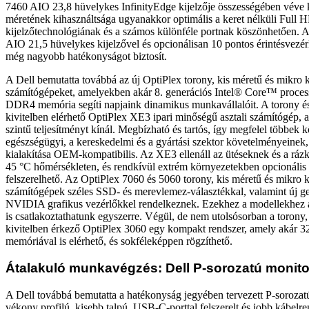
7460 AIO 23,8 hüvelykes InfinityEdge kijelzője összességében véve 
méretének kihasználtsága ugyanakkor optimális a keret nélküli Full 
kijelzőtechnológiának és a számos különféle portnak köszönhetően. 
AIO 21,5 hüvelykes kijelzővel és opcionálisan 10 pontos érintésvezérlé
még nagyobb hatékonyságot biztosít.
A Dell bemutatta továbbá az új OptiPlex torony, kis méretű és mikro ki
számítógépeket, amelyekben akár 8. generációs Intel® Core™ proces
DDR4 memória segíti napjaink dinamikus munkavállalóit. A torony és
kivitelben elérhető OptiPlex XE3 ipari minőségű asztali számítógép, 
szintű teljesítményt kínál. Megbízható és tartós, így megfelel többek k
egészségügyi, a kereskedelmi és a gyártási szektor követelményeinek
kialakítása OEM-kompatibilis. Az XE3 ellenáll az ütéseknek és a rá
45 °C hőmérsékleten, és rendkívül extrém környezetekben opcionális 
felszerelhető. Az OptiPlex 7060 és 5060 torony, kis méretű és mikro ki
számítógépek széles SSD- és merevlemez-választékkal, valamint új
NVIDIA grafikus vezérlőkkel rendelkeznek. Ezekhez a modellekhez 
is csatlakoztathatunk egyszerre. Végül, de nem utolsósorban a torony,
kivitelben érkező OptiPlex 3060 egy kompakt rendszer, amely akár
memóriával is elérhető, és sokféleképpen rögzíthető.
Átalakuló munkavégzés: Dell P-sorozatú monit
A Dell továbbá bemutatta a hatékonyság jegyében tervezett P-sorozat
vékony profilú, kisebb talpú, USB-C-porttal felszerelt és jobb kábelre