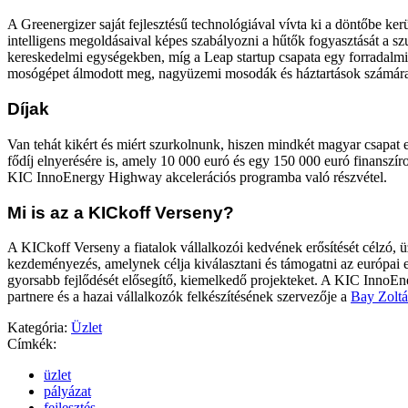
A Greenergizer saját fejlesztésű technológiával vívta ki a döntőbe ker
intelligens megoldásaival képes szabályozni a hűtők fogyasztását a s
kereskedelmi egységekben, míg a Leap startup csapata egy forradalmi
mosógépet álmodott meg, nagyüzemi mosodák és háztartások számár
Díjak
Van tehát kikért és miért szurkolnunk, hiszen mindkét magyar csapat e
fődíj elnyerésére is, amely 10 000 euró és egy 150 000 euró finanszíro
KIC InnoEnergy Highway akcelerációs programba való részvétel.
Mi is az a KICkoff Verseny?
A KICkoff Verseny a fiatalok vállalkozói kedvének erősítését célzó, 
kezdeményezés, amelynek célja kiválasztani és támogatni az európai e
gyorsabb fejlődését elősegítő, kiemelkedő projekteket. A KIC InnoE
partnere és a hazai vállalkozók felkészítésének szervezője a
Bay Zoltá
Kategória:
Üzlet
Címkék:
üzlet
pályázat
fejlesztés