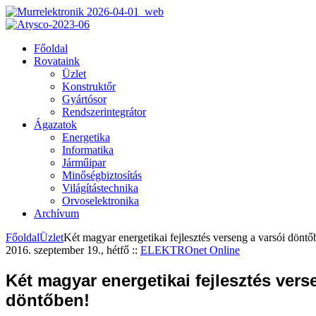
Főoldal
Rovataink
Üzlet
Konstruktőr
Gyártósor
Rendszerintegrátor
Ágazatok
Energetika
Informatika
Járműipar
Minőségbiztosítás
Világítástechnika
Orvoselektronika
Archívum
Főoldal
Üzlet
Két magyar energetikai fejlesztés verseng a varsói döntő
2016. szeptember 19., hétfő
::
ELEKTROnet Online
Két magyar energetikai fejlesztés vers
döntőben!