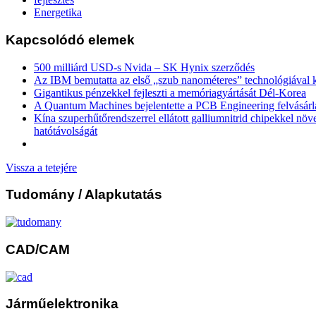
Energetika
Kapcsolódó elemek
500 milliárd USD-s Nvida – SK Hynix szerződés
Az IBM bemutatta az első „szub nanométeres” technológiával k
Gigantikus pénzekkel fejleszti a memóriagyártását Dél-Korea
A Quantum Machines bejelentette a PCB Engineering felvásárl
Kína szuperhűtőrendszerrel ellátott galliumnitrid chipekkel növ
hatótávolságát
Vissza a tetejére
Tudomány
/ Alapkutatás
CAD/CAM
Járműelektronika