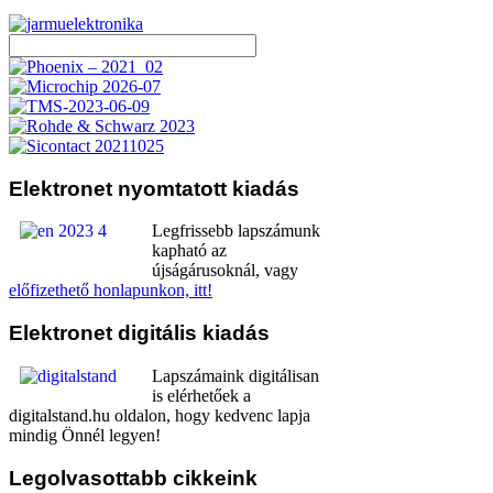
Elektronet
nyomtatott kiadás
Legfrissebb lapszámunk
kapható az
újságárusoknál, vagy
előfizethető honlapunkon, itt!
Elektronet
digitális kiadás
Lapszámaink digitálisan
is elérhetőek a
digitalstand.hu oldalon, hogy kedvenc lapja
mindig Önnél legyen!
Legolvasottabb
cikkeink