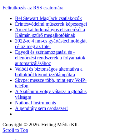
Feliratkozás az RSS csatornára
Bel Stewart-MagJack csatlakozók
Érintésvédelmi műszerek képességei
Amerikai tudományos elismerését a
Kálmán-szűrő megalkotójának
2022-re 4 nm-es gyártástechnológiát
céloz meg az Intel
Egyedi és szériamozgatási és -
ellenőrzési rendszerek a folyamatok
automatizálásához
Valódi és biztonságos alternatíva a
boltokból kivont izzólámpákra
Skype: messze több, mint egy VoIP-
telefon
A Szilícium-völgy válasza a globális
válságra
National Instruments
A pendrájv sem csodaszer!
Copyright © 2026. Heiling Média Kft.
Scroll to Top