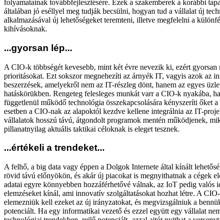
folyamatainak továbbfejlesztésére. Ezek a szakemberek a korábbi tapa
általában jó eséllyel meg tudják becsülni, hogyan tud a vállalat új tec
alkalmazásával új lehetőségeket teremteni, illetve megfelelni a különfé
kihívásoknak.
...gyorsan lép...
A CIO-k többségét kevesebb, mint két évre nevezik ki, ezért gyorsan m
prioritásokat. Ezt sokszor megnehezíti az árnyék IT, vagyis azok az i
beszerzések, amelyekről nem az IT-részleg dönt, hanem az egyes üzlet
hatáskörükben. Rengeteg felesleges munkát varr a CIO-k nyakába, ha
függetlenül működő technológia összekapcsolására kényszeríti őket a s
esetben a CIO-nak az alapoktól kezdve kellene integrálnia az IT-proje
vállalatok hosszú távú, átgondolt programok mentén működjenek, mi
pillanatnyilag aktuális taktikai céloknak is eleget tesznek.
...értékeli a trendeket...
A felhő, a big data vagy éppen a Dolgok Internete által kínált lehetős
rövid távú előnyökön, és akár új piacokat is megnyithatnak a cégek el
adatai egyre könnyebben hozzáférhetővé válnak, az IoT pedig valós id
elemzéseket kínál, ami innovatív szolgáltatásokat hozhat létre. A CI
elemezniük kell ezeket az új irányzatokat, és megvizsgálniuk a bennük 
potenciált. Ha egy informatikai vezető és ezzel együtt egy vállalat nem
technológiai trendekben, rejlő potenciált, azzal ajtót nyithat a verseny