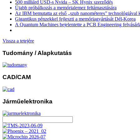
500 milliárd USD-s Nvida – SK Hynix szerződés
Újabb próbálkozás a memórialemez feltámasztására
Az IBM bemutatta az első „szub nanométeres” technológiával k
Gigantikus pénzekkel fejleszti a memóriagyártását Dél-Korea
A Quantum Machines bejelentette a PCB Engineering felvásárl
Vissza a tetejére
Tudomány
/ Alapkutatás
CAD/CAM
Járműelektronika