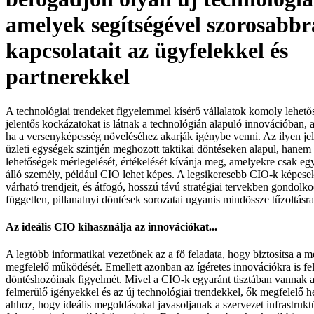
amelyek segítségével szorosabbr
kapcsolatait az ügyfelekkel és
partnerekkel
A technológiai trendeket figyelemmel kísérő vállalatok komoly lehető
jelentős kockázatokat is látnak a technológián alapuló innovációban, 
ha a versenyképesség növeléséhez akarják igénybe venni. Az ilyen jel
üzleti egységek szintjén meghozott taktikai döntéseken alapul, hanem 
lehetőségek mérlegelését, értékelését kívánja meg, amelyekre csak eg
álló személy, például CIO lehet képes. A legsikeresebb CIO-k képesek 
várható trendjeit, és átfogó, hosszú távú stratégiai tervekben gondol
független, pillanatnyi döntések sorozatai ugyanis mindössze tűzoltásr
Az ideális CIO kihasználja az innovációkat...
A legtöbb informatikai vezetőnek az a fő feladata, hogy biztosítsa a 
megfelelő működését. Emellett azonban az ígéretes innovációkra is fel 
döntéshozóinak figyelmét. Mivel a CIO-k egyaránt tisztában vannak 
felmerülő igényekkel és az új technológiai trendekkel, ők megfelelő 
ahhoz, hogy ideális megoldásokat javasoljanak a szervezet infrastruk