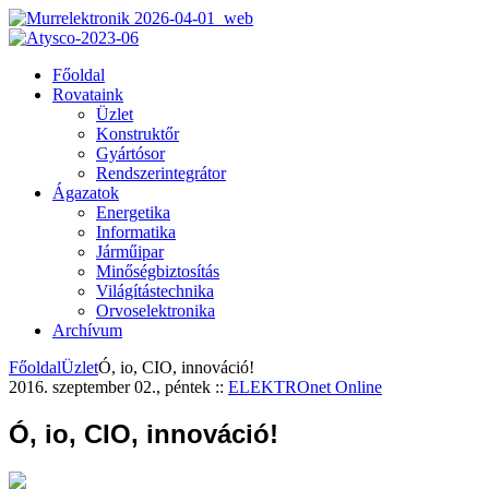
Főoldal
Rovataink
Üzlet
Konstruktőr
Gyártósor
Rendszerintegrátor
Ágazatok
Energetika
Informatika
Járműipar
Minőségbiztosítás
Világítástechnika
Orvoselektronika
Archívum
Főoldal
Üzlet
Ó, io, CIO, innováció!
2016. szeptember 02., péntek
::
ELEKTROnet Online
Ó, io, CIO, innováció!