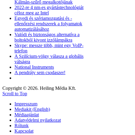
Kálmán-szűrő megalkotójának
2022-re 4 nm-es gyártástechnológiát
céloz meg az Intel
Egyedi és szériamozgatási és -
ellenőrzési rendszerek a folyamatok
automatizálásához
Valódi és biztonságos alternatíva a
boltokból kivont izzólámpákra
Skype: messze több, mint egy VoIP-
telefon
A Szilícium-völgy válasza a globális
válságra
National Instruments
A pendrájv sem csodaszer!
Copyright © 2026. Heiling Média Kft.
Scroll to Top
Impresszum
Mediakit (English)
Médiaajánlat
Adatvédelmi nyilatkozat
Rólunk
Kapcsolat