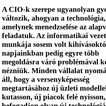
A CIO-k szerepe ugyanolyan gy
változik, ahogyan a technológia,
amelynek menedzselése az alapv
feladatuk. Az informatikai veze
munkája sosem volt kihívásoktó
napjainkban pedig egyre több
megoldásra váró problémával k
nézniük. Minden vállalat nyomá
áll, hogy a versenyképesség
megtartásához új üzleti modelle
kutasson, új piacok felé nyisson,
befogadjon olyan új technológiá