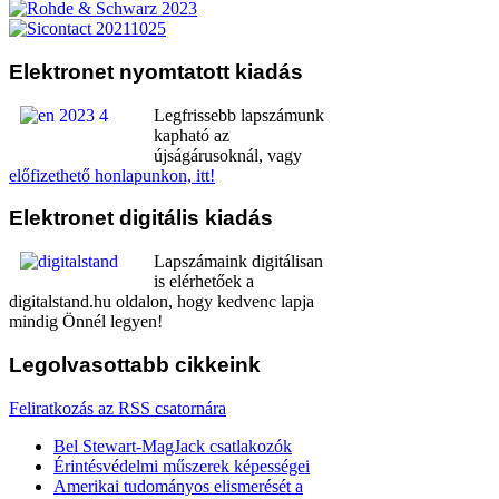
Elektronet
nyomtatott kiadás
Legfrissebb lapszámunk
kapható az
újságárusoknál, vagy
előfizethető honlapunkon, itt!
Elektronet
digitális kiadás
Lapszámaink digitálisan
is elérhetőek a
digitalstand.hu oldalon, hogy kedvenc lapja
mindig Önnél legyen!
Legolvasottabb
cikkeink
Feliratkozás az RSS csatornára
Bel Stewart-MagJack csatlakozók
Érintésvédelmi műszerek képességei
Amerikai tudományos elismerését a