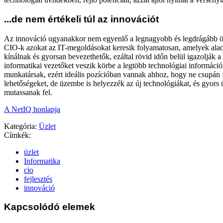
...de nem értékeli túl az innovációt
Az innováció ugyanakkor nem egyenlő a legnagyobb és legdrágább öt
CIO-k azokat az IT-megoldásokat keresik folyamatosan, amelyek ala
kínálnak és gyorsan bevezethetők, ezáltal rövid időn belül igazolják a 
informatikai vezetőket veszik körbe a legtöbb technológiai informáci
munkatársak, ezért ideális pozícióban vannak ahhoz, hogy ne csupán 
lehetőségeket, de üzembe is helyezzék az új technológiákat, és gyors
mutassanak fel.
A NetIQ honlapja
Kategória:
Üzlet
Címkék:
üzlet
Informatika
cio
fejlesztés
innováció
Kapcsolódó elemek