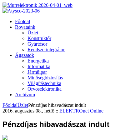
Főoldal
Rovataink
Üzlet
Konstruktőr
Gyártósor
Rendszerintegrátor
Ágazatok
Energetika
Informatika
Járműipar
Minőségbiztosítás
Világítástechnika
Orvoselektronika
Archívum
Főoldal
Üzlet
Pénzdíjas hibavadászat indult
2016. augusztus 08., hétfő
::
ELEKTROnet Online
Pénzdíjas hibavadászat indult