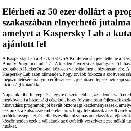
Elérheti az 50 ezer dollárt a pr
szakaszában elnyerhető jutalma
amelyet a Kaspersky Lab a kut
ajánlott fel
A Kaspersky Lab a Black Hat USA Konferencián jelentette be a Ka
Bounty Program elindítását. A kezdeményezést az iparágvezető hibav
szolgáltató HackerOne-nal közösen valósítja meg a biztonsági cég. A
Kaspersky Lab azon túlmenően, hogy tovább fokozza a szoftveres sé
megszüntetésére irányuló erőfeszítéseit, jelentősen fejlesztheti kapcsol
biztonsági kutatókkal.
Napjaink kiberfenyegetései egyre összetettebbek, az ellenük való er
megköveteli a biztonsági cégektől, hogy folyamatosan fejlesszék eszk
hibavadász programok jól bevált biztonsági kezdeményezések, amel
ösztönzik a külső szakembereket arra, hogy felkutassák a szoftverekb
sérülékenységeket, és felfedezéseiket bizalmasan tudassák a fejlesztő
köszönhetően ezek a vállalatok az ügyfeleik veszélyeztetése nélkül tud
hibákat.