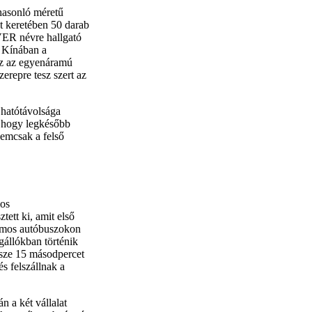
hasonló méretű
kt keretében 50 darab
ER névre hallgató
. Kínában a
oz az egyenáramú
erepre tesz szert az
 hatótávolsága
, hogy legkésőbb
nemcsak a felső
mos
tett ki, amit első
romos autóbuszokon
gállókban történik
sze 15 másodpercet
és felszállnak a
n a két vállalat