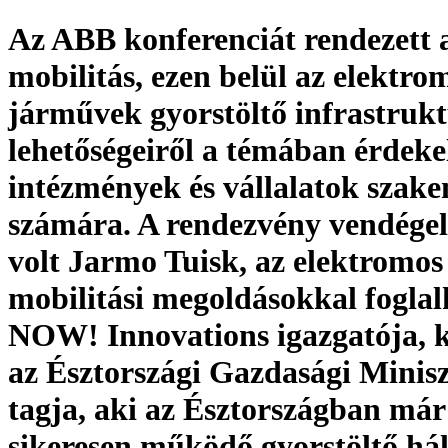
Az ABB konferenciát rendezett a
mobilitás, ezen belül az elektro
járművek gyorstöltő infrastruk
lehetőségeiről a témában érdeke
intézmények és vállalatok szak
számára. A rendezvény vendége
volt Jarmo Tuisk, az elektromos
mobilitási megoldásokkal fogla
NOW! Innovations igazgatója, 
az Észtországi Gazdasági Minis
tagja, aki az Észtországban már
sikeresen működő gyorstöltő há