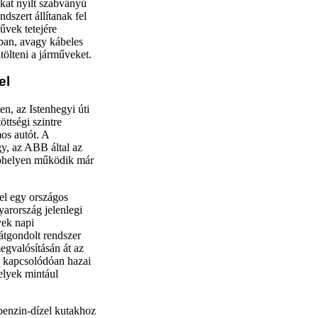
okat nyílt szabványú
szert állítanak fel
űvek tetejére
kban, avagy kábeles
tölteni a járműveket.
el
n, az Istenhegyi úti
ttségi szintre
os autót. A
y, az ABB által az
ephelyen működik már
el egy országos
arország jelenlegi
vek napi
 átgondolt rendszer
megvalósításán át az
z kapcsolódóan hazai
elyek mintául
 benzin-dízel kutakhoz