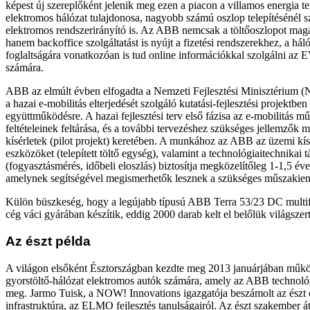
képest új szereplőként jelenik meg ezen a piacon a villamos energia te
elektromos hálózat tulajdonosa, nagyobb számú oszlop telepítésénél s
elektromos rendszerirányító is. Az ABB nemcsak a töltőoszlopot magá
hanem backoffice szolgáltatást is nyújt a fizetési rendszerekhez, a háló
foglaltságára vonatkozóan is tud online információkkal szolgálni az 
számára.
ABB az elmúlt évben elfogadta a Nemzeti Fejlesztési Minisztérium (
a hazai e-mobilitás elterjedését szolgáló kutatási-fejlesztési projektben
együttműködésre. A hazai fejlesztési terv első fázisa az e-mobilitás m
feltételeinek feltárása, és a további tervezéshez szükséges jellemzők
kísérletek (pilot projekt) keretében. A munkához az ABB az üzemi kís
eszközöket (telepített töltő egység), valamint a technológiaitechnikai 
(fogyasztásmérés, időbeli eloszlás) biztosítja megközelítőleg 1-1,5 éve
amelynek segítségével megismerhetők lesznek a szükséges műszakiene
Külön büszkeség, hogy a legújabb típusú ABB Terra 53/23 DC multifu
cég váci gyárában készítik, eddig 2000 darab kelt el belőlük világszert
Az észt példa
A világon elsőként Észtországban kezdte meg 2013 januárjában műkö
gyorstöltő-hálózat elektromos autók számára, amely az ABB technológ
meg. Jarmo Tuisk, a NOW! Innovations igazgatója beszámolt az észt 
infrastruktúra, az ELMO fejlesztés tanulságairól. Az észt szakember átt