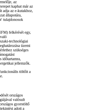
rmelője, az
zerepet kaphat már az
t adja az e-kutakhoz,
zat állapotára,
EV tulajdonosok
NFM) felkérését egy,
 való
űszaki-technológiai
 meghatározása üzemi
érlethez szükséges
támogatást
s időtartamra,
rgetikai jellemzők.
nkcionális töltőit a
e.
dését országos
iájával valósult
országos gyorstöltő
ekintést adott a