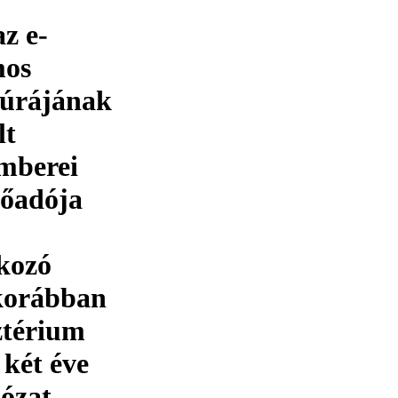
z e-
mos
túrájának
lt
emberei
lőadója
lkozó
korábban
ztérium
 két éve
lózat