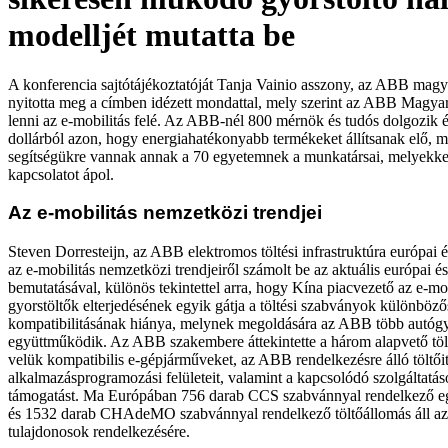
modelljét mutatta be
A konferencia sajtótájékoztatóját Tanja Vainio asszony, az ABB magy
nyitotta meg a címben idézett mondattal, mely szerint az ABB Magya
lenni az e-mobilitás felé. Az ABB-nél 800 mérnök és tudós dolgozik év
dollárból azon, hogy energiahatékonyabb termékeket állítsanak elő, 
segítségükre vannak annak a 70 egyetemnek a munkatársai, melyekk
kapcsolatot ápol.
Az e-mobilitás nemzetközi trendjei
Steven Dorresteijn, az ABB elektromos töltési infrastruktúra európai é
az e-mobilitás nemzetközi trendjeiről számolt be az aktuális európai és
bemutatásával, különös tekintettel arra, hogy Kína piacvezető az e-mob
gyorstöltők elterjedésének egyik gátja a töltési szabványok különböző
kompatibilitásának hiánya, melynek megoldására az ABB több autógyá
együttműködik. Az ABB szakembere áttekintette a három alapvető tölt
velük kompatibilis e-gépjárműveket, az ABB rendelkezésre álló töltőit
alkalmazásprogramozási felületeit, valamint a kapcsolódó szolgáltatá
támogatást. Ma Európában 756 darab CCS szabvánnyal rendelkező e
és 1532 darab CHAdeMO szabvánnyal rendelkező töltőállomás áll az
tulajdonosok rendelkezésére.