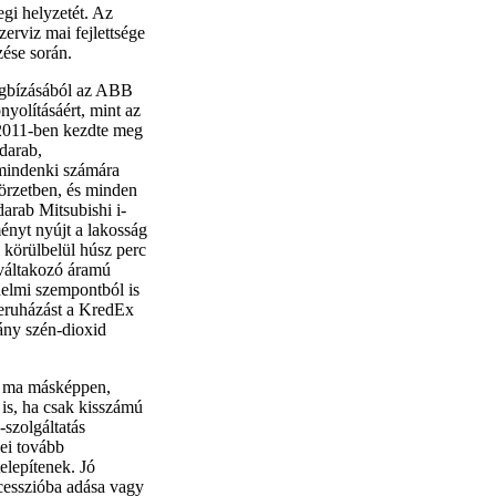
legi helyzetét. Az
zerviz mai fejlettsége
zése során.
megbízásából az ABB
nyolításáért, mint az
 2011-ben kezdte meg
 darab,
 mindenki számára
körzetben, és minden
arab Mitsubishi i-
ényt nyújt a lakosság
körülbelül húsz perc
 váltakozó áramú
delmi szempontból is
 beruházást a KredEx
ány szén-dioxid
k ma másképpen,
is, ha csak kisszámú
-szolgáltatás
gei tovább
elepítenek. Jó
cesszióba adása vagy