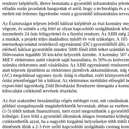
rendszer kiépítésről, illetve bemutatta a gyorstöltő infrastruktúra jelen
előadás során javaslatok hangzottak el arról, hogy a technológia és a s
mellett mit érdemes figyelembe venni a gyorstöltő infrastruktúra terve
Az Észtországot teljesen lefedő hálózat kiépítését az észt kormány 
végezte, és szintén a cég felel az olyan kapcsolódó szolgáltatások lebo
üzemeltetés 24 órás felügyelettel és a fizetési rendszer. Az ABB még
a munkát, a projekt teljes átadásához másfél év volt szükséges. A 165
internetkapcsolattal rendelkező egyenáramú (DC) gyorstöltőből álló,
elérhető hálózat gyorstöltőit minden 5000 főnél több lelket számláló 
főútvonalon legalább 50 km-ként helyezték üzembe. A kormány 507 d
MiEV elektromos autót vásárolt saját használatra, és 50%-os kedvezm
számára elektromos autó vásárlására. Az ABB egyenáramú rendszerei 
alatt képesek újratölteni az elektromos járművek akkumulátorait, míg
(AC) megoldással ugyanez nyolc óráig is eltarthat, ezért környezetvé
óriási jelentőséggel bír a hálózat. Az elektromos mobilitást elősegítő
export-hitel ügynökség Zöld Beruházási Rendszere támogatta a korm
kibocsátást csökkentő tervének részeként.
Az észt szakember beszámolója végén mérleget vont, mit csinálnána
például szorgalmaznák magánbefektetők bevonását, abban az esetben 
(1-5) töltőt tudnak finanszírozni, mert ezzel megoszthatók a gyorstöltő
költségei. Ezen felül a gyorstöltő állomások átlagos fenntartási költsé
csökkenthetők azzal, ha a nagyobb forgalmú helyszínekre több töltőt t
döntésnek tűnik a 2-3 évre szóló kapcsolódó szolgáltatás csomag kon