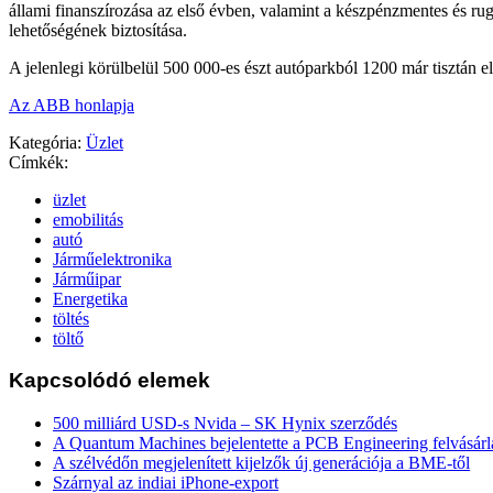
állami finanszírozása az első évben, valamint a készpénzmentes és ru
lehetőségének biztosítása.
A jelenlegi körülbelül 500 000-es észt autóparkból 1200 már tisztán e
Az ABB honlapja
Kategória:
Üzlet
Címkék:
üzlet
emobilitás
autó
Járműelektronika
Járműipar
Energetika
töltés
töltő
Kapcsolódó elemek
500 milliárd USD-s Nvida – SK Hynix szerződés
A Quantum Machines bejelentette a PCB Engineering felvásárl
A szélvédőn megjelenített kijelzők új generációja a BME-től
Szárnyal az indiai iPhone-export