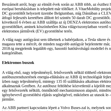
Beszámolt arról, hogy az elmúlt évek során az ABB több, az észthez 
európai beruházásban is telepített már töltőket: A VitaeMobility proje
DC gyorstöltőt helyezett üzembe Belgiumban, míg Dániában a CLEV
átfogó fejlesztés keretében állított fel szintén 50 darab DC gyorstöltőt
következő 6 évben az ABB szállítja az új DENZA elektromos autóh
gyorstöltőket, aminek köszönhetően Kína világviszonylatban vezető sz
elektromos járművek (EV) gyorstöltése terén.
A világ nagy autógyárai sem ülhetnek a babérjaikon, a Tesla sikere és
magasra tette a mércét, de minden nagyobb autógyár bejelentette már
2018-ig megjelenik legalább egy, hasonló hatótávolságú modellel és 
kategóriában.
Elektromos buszok
A világ első, nagy teljesítményű, felsővezeték nélkül tölthető elektro
autóbuszrendszerének energia-ellátására az ABB új technológiát fejlesz
ízben nagy teljesítményű, mintegy 135 fő szállítására alkalmas elekt
alkalmaztak Genfben. Az autóbusz feltöltése közvetlenül a kijelölt me
egy felsővezeték nélküli, önműködő mechanizmuson alapuló, mindös
igénybevevő gyorstöltési eljárás segítségével, miközben az utasok le- 
járműre.
Az ABB partneri kapcsolatra lépett a Volvo Buses-zal is, melynek sorá