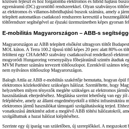
közösen fejleszt és hoz forgalomba elektromos és hibrid hajtású busz
egyenáramú (DC) gyorstöltő rendszerekkel. Olyan szabványos töltőrend
az elektromos és villamos-hibridhajtású buszok számára, amely a járm
telepített automatikus csatlakozó rendszeren keresztül a buszmegálló
töltőrendszer segítségével az éjszaki üzemszünetben képes gyorsan fel
E-mobilitás Magyarországon – ABB-s segítségg
Magyarországon az ABB telepített elsőként ultragyors töltőt Budapeste
MOL kúton. A Terra 100.2 típusú töltő képes 20 perc alatt 80%-os töltö
felölteni egy CHAdeMO szabvány csatlakozóval rendelkező elektrom
mogyoródi Hungaroring versenypálya főbejáratánál szintén átadtak eg
MVM Partner számára tervezett töltőoszlopot. Ezenkívül számos tel
nem nyilvános töltőoszlop Magyarországon.
Balogh Attila az ABB e-mobilitás szakértője bemutatta, hogyan épül f
elektromos közlekedéshez szükséges hálózat. Szemléltette, hogy Magy
helyzetében milyen tényezők megléte szükséges az elektromos jármű
használatának elterjedéséhez. Meglátása szerint lehetőség van egy jól
felépítésére, amely az állami engedményektől a töltési infrastruktúra 
elektromos jármű használókat támogató szolgáltatásokig terjed. Ehhe
vonatkozású áttekintést adott a meglévő ABB töltési hálózatokról, am
szolgálhatnak a hazai hálózat kiépítéséhez.
Szerinte egy új iparág van születőben, új szereplőkkel. A megszokott