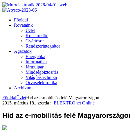
Főoldal
Rovataink
Üzlet
Konstruktőr
Gyártósor
Rendszerintegrátor
Ágazatok
Energetika
Informatika
Járműipar
Minőségbiztosítás
Világítástechnika
Orvoselektronika
Archívum
Főoldal
Üzlet
Híd az e-mobilitás felé Magyarországon
2015. március 18., szerda
::
ELEKTROnet Online
Híd az e-mobilitás felé Magyarországo