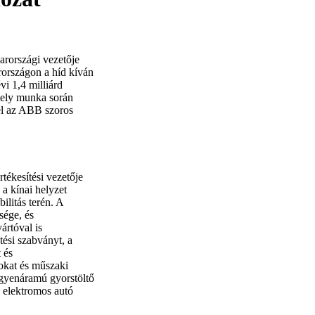
arországi vezetője
rországon a híd kíván
i 1,4 milliárd
mely munka során
el az ABB szoros
rtékesítési vezetője
 a kínai helyzet
ilitás terén. A
sége, és
rtóval is
ési szabványt, a
 és
sokat és műszaki
gyenáramú gyorstöltő
 elektromos autó