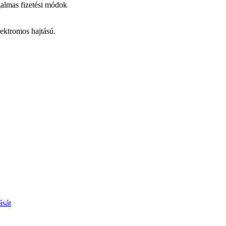
galmas fizetési módok
lektromos hajtású.
ását