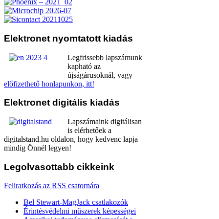
Elektronet
nyomtatott kiadás
Legfrissebb lapszámunk
kapható az
újságárusoknál, vagy
előfizethető honlapunkon, itt!
Elektronet
digitális kiadás
Lapszámaink digitálisan
is elérhetőek a
digitalstand.hu oldalon, hogy kedvenc lapja
mindig Önnél legyen!
Legolvasottabb
cikkeink
Feliratkozás az RSS csatornára
Bel Stewart-MagJack csatlakozók
Érintésvédelmi műszerek képességei