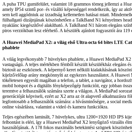
A puha TPU gumifelület, valamint 18 grammos tömeg jellemzi a Hua
amely IP54 szintű por- és vízálló képességgel rendelkezik, így az akt
sem kell aggódniuk az izzadtság kellemetlen hatásai miatt. Mindemell
fülhallgató dizájnjának köszönhetően a TalkBand N1 kényelmes heads
nyaklánc kiegészítővé alakítható. A TalkBand N1 három elegáns színb
piros verziókban lesz elérhető. A készülék ajánlott fogyasztói ára 119 
A Huawei MediaPad X2: a világ első Ultra-octa 64 bites LTE Ca
phablete
A világ legvékonyabb 7 hüvelykes phablete, a Huawei MediaPad X
vastagságú. A teljes mértékben fémből készült készülékház elegáns és 
biztosít az eszköznek. A képernyő keret nélküli kialakításának köszö
kijelző/előlap arány megkönnyíti az egykezes használatot. A Huawe
tökéletesen egyesíti magában a telefon, a tablet, a navigátor, a hordo
mobil hotspot és a digitális fényképezőgép funkcióit, egy jobban öss
teremtve a felhasználók számára szerte a világon. A MediaPad soroza
generációját képviseli, ezért az X2 arra az öt alapvető alkalmazásra f
legfontosabb a felhasználók számára: a hívásminőségre, a social medi
online vásárlásra, valamint a videó és kamera funkciókra.
Teljes egészében laminált, 7 hüvelykes, ultra 1200×1920 HD IPS kije
felbontást is eléri, így a Huawei MediaPad X2 lenyűgöző vizuális élm
használójának. A 178 fokos maximális betekintési szögnek köszönhető