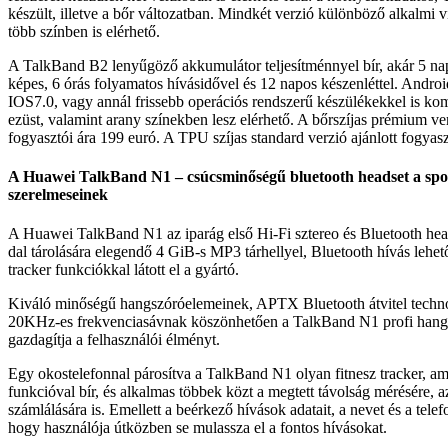
készült, illetve a bőr változatban. Mindkét verzió különböző alkalmi vis
több színben is elérhető.
A TalkBand B2 lenyűgöző akkumulátor teljesítménnyel bír, akár 5 na
képes, 6 órás folyamatos hívásidővel és 12 napos készenléttel. Androi
IOS7.0, vagy annál frissebb operációs rendszerű készülékekkel is komp
ezüst, valamint arany színekben lesz elérhető. A bőrszíjas prémium ver
fogyasztói ára 199 euró. A TPU szíjas standard verzió ajánlott fogya
A Huawei TalkBand N1 – csúcsminőségű bluetooth headset a spor
szerelmeseinek
A Huawei TalkBand N1 az iparág első Hi-Fi sztereo és Bluetooth hea
dal tárolására elegendő 4 GiB-s MP3 tárhellyel, Bluetooth hívás lehet
tracker funkciókkal látott el a gyártó.
Kiváló minőségű hangszóróelemeinek, APTX Bluetooth átvitel techno
20KHz-es frekvenciasávnak köszönhetően a TalkBand N1 profi han
gazdagítja a felhasználói élményt.
Egy okostelefonnal párosítva a TalkBand N1 olyan fitnesz tracker, a
funkcióval bír, és alkalmas többek közt a megtett távolság mérésére, az
számlálására is. Emellett a beérkező hívások adatait, a nevet és a telef
hogy használója útközben se mulassza el a fontos hívásokat.