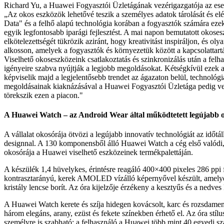
Richard Yu, a Huawei Fogyasztói Üzletágának vezérigazgatója az e
„Az okos eszközök lehetővé teszik a személyes adatok tárolását és elér
Data" és a felhő alapú technológia korában a fogyasztók számára ezek
egyik legfontosabb iparági fejlesztést. A mai napon bemutatott okos
elkötelezettségét tükrözik aziránt, hogy kreativitást inspiráljon, és ol
alkosson, amelyek a fogyasztók és környezetük között a kapcsolattart
Viselhető okoseszközeink csatlakoztatás és szinkronizálás után a fel
igényeire szabva nyújtják a legjobb megoldásokat. Kétségkívül ezek 
képviselik majd a legjelentősebb trendet az ágazaton belül, technológ
megoldásainak kiaknázásával a Huawei Fogyasztói Üzletága pedig ve
törekszik ezen a piacon."
A Huawei Watch – az Android Wear által működtetett legújabb 
A vállalat okosórája ötvözi a legújabb innovatív technológiát az időtál
designnal. A 130 komponensből álló Huawei Watch a cég első valódi
okosórája a Huawei viselhető eszközeinek termékpalettáján.
A készülék 1,4 hüvelykes, érintésre reagáló 400×400 pixeles 286 ppi 
kontrasztarányú, kerek AMOLED vízálló képernyővel készült, amelyet
kristály lencse borít. Az óra kijelzője érzékeny a kesztyűs és a nedves 
A Huawei Watch kerete és szíja hidegen kovácsolt, karc és rozsdamen
három elegáns, arany, ezüst és fekete színekben érhető el. Az óra stí
személyre is szabható: a felhasználó a Huawei több mint 40 egyedi 