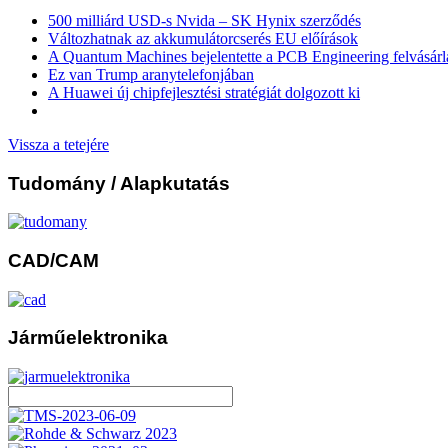
500 milliárd USD-s Nvida – SK Hynix szerződés
Változhatnak az akkumulátorcserés EU előírások
A Quantum Machines bejelentette a PCB Engineering felvásárl
Ez van Trump aranytelefonjában
A Huawei új chipfejlesztési stratégiát dolgozott ki
Vissza a tetejére
Tudomány
/ Alapkutatás
CAD/CAM
Járműelektronika