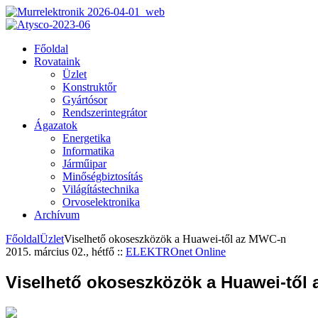
Főoldal
Rovataink
Üzlet
Konstruktőr
Gyártósor
Rendszerintegrátor
Ágazatok
Energetika
Informatika
Járműipar
Minőségbiztosítás
Világítástechnika
Orvoselektronika
Archívum
Főoldal
Üzlet
Viselhető okoseszközök a Huawei-től az MWC-n
2015. március 02., hétfő
::
ELEKTROnet Online
Viselhető okoseszközök a Huawei-től