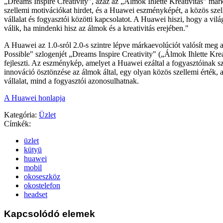
„Dreams Inspire Creativity", azaz az „Álmok Ihlette Kreativitás" már
szellemi motivációkat hirdet, és a Huawei eszményképét, a közös szell
vállalat és fogyasztói közötti kapcsolatot. A Huawei hiszi, hogy a vilá
válik, ha mindenki hisz az álmok és a kreativitás erejében."
A Huawei az 1.0-sról 2.0-s szintre lépve márkaevolúciót valósít meg 
Possible" szlogenjét „Dreams Inspire Creativity" („Álmok Ihlette Krea
fejleszti. Az eszménykép, amelyet a Huawei ezáltal a fogyasztóinak sz
innováció ösztönzése az álmok által, egy olyan közös szellemi érték, 
vállalat, mind a fogyasztói azonosulhatnak.
A Huawei honlapja
Kategória:
Üzlet
Címkék:
üzlet
kütyü
huawei
mobil
okoseszköz
okostelefon
headset
Kapcsolódó elemek