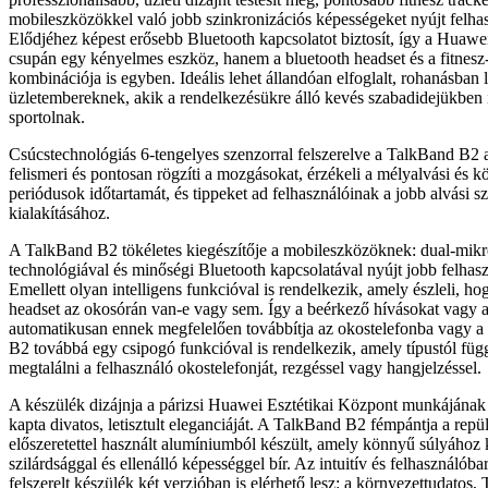
mobileszközökkel való jobb szinkronizációs képességeket nyújt felha
Elődjéhez képest erősebb Bluetooth kapcsolatot biztosít, így a Hua
csupán egy kényelmes eszköz, hanem a bluetooth headset és a fitnesz-
kombinációja is egyben. Ideális lehet állandóan elfoglalt, rohanásban 
üzletembereknek, akik a rendelkezésükre álló kevés szabadidejükben is
sportolnak.
Csúcstechnológiás 6-tengelyes szenzorral felszerelve a TalkBand B2
felismeri és pontosan rögzíti a mozgásokat, érzékeli a mélyalvási és k
periódusok időtartamát, és tippeket ad felhasználóinak a jobb alvási 
kialakításához.
A TalkBand B2 tökéletes kiegészítője a mobileszközöknek: dual-mikr
technológiával és minőségi Bluetooth kapcsolatával nyújt jobb felhas
Emellett olyan intelligens funkcióval is rendelkezik, amely észleli, h
headset az okosórán van-e vagy sem. Így a beérkező hívásokat vagy a 
automatikusan ennek megfelelően továbbítja az okostelefonba vagy 
B2 továbbá egy csipogó funkcióval is rendelkezik, amely típustól füg
megtalálni a felhasználó okostelefonját, rezgéssel vagy hangjelzéssel.
A készülék dizájnja a párizsi Huawei Esztétikai Központ munkájának
kapta divatos, letisztult eleganciáját. A TalkBand B2 fémpántja a repül
előszeretettel használt alumíniumból készült, amely könnyű súlyához 
szilárdsággal és ellenálló képességgel bír. Az intuitív és felhasználób
felszerelt készülék két verzióban is elérhető lesz: a környezettudatos