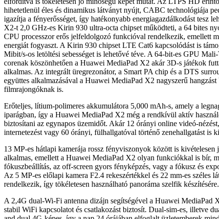
elfordítva is tökéletesen jó minőségű képet mutat. Az LTPS HD érin
hihetetlenül éles és dinamikus látványt nyújt, CABC technológiája p
igazítja a fényerősséget, így hatékonyabb energiagazdálkodást tesz l
X2-t 2,0 GHz-es Kirin 930 ultra-octa chipset működteti, a 64 bites 
CPU processzor erős jelfeldolgozó funkcióval rendelkezik, emellett 
energiát fogyaszt. A Kirin 930 chipset LTE Cat6 kapcsolódást is támo
Mibit/s-os letöltési sebességet is lehetővé téve. A 64-bit-es GPU Mali
corenak köszönhetően a Huawei MediaPad X2 akár 3D-s játékok futtat
alkalmas. Az integrált üregrezonátor, a Smart PA chip és a DTS surr
együttes alkalmazásával a Huawei MediaPad X2 nagyszerű hangzást b
filmrajongóknak is.
Erőteljes, lítium-polimeres akkumulátora 5,000 mAh-s, amely a legna
iparágban, így a Huawei MediaPad X2 még a rendkívül aktív használ
biztosítani az egynapos üzemidőt. Akár 12 órányi online videó-nézést
internetezést vagy 60 órányi, fülhallgatóval történő zenehallgatást is
13 MP-es hátlapi kamerája rossz fényviszonyok között is kivételesen 
alkalmas, emellett a Huawei MediaPad X2 olyan funkciókkal is bír, m
fókuszbeállítás, az off-screen gyors fényképzés, vagy a fókusz és ex
Az 5 MP-es előlapi kamera F2.4 rekeszértékkel és 22 mm-es széles lá
rendelkezik, így tökéletesen használható panoráma szelfik készítésére.
A 2,4G dual-Wi-Fi antenna dizájn segítségével a Huawei MediaPad X
stabil WiFi kapcsolatot és csatlakozást biztosít. Dual-sim-es, illetve d
and dual 4G-képes, így a nap 24 órájában elfoglalt üzletemberek minde