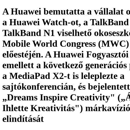
A Huawei bemutatta a vállalat 
a Huawei Watch-ot, a TalkBand 
TalkBand N1 viselhető okoseszkö
Mobile World Congress (MWC)
előestéjén. A Huawei Fogyasztói
emellett a következő generációs 
a MediaPad X2-t is leleplezte a
sajtókonferencián, és bejelentett
„Dreams Inspire Creativity" (
Ihlette Kreativitás") márkavízi
elindítását