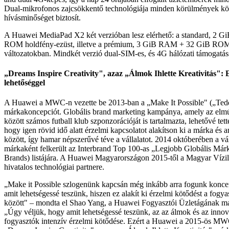
Dual-mikrofonos zajcsökkentő technológiája minden körülmények köz
hívásminőséget biztosít.
A Huawei MediaPad X2 két verzióban lesz elérhető: a standard, 2
ROM holdfény-ezüst, illetve a prémium, 3 GiB RAM + 32 GiB ROM
változatokban. Mindkét verzió dual-SIM-es, és 4G hálózati támogatáss
„Dreams Inspire Creativity", azaz „Álmok Ihlette Kreativitás": E
lehetőséggel
A Huawei a MWC-n vezette be 2013-ban a „Make It Possible" („Tedd
márkakoncepciót. Globális brand marketing kampánya, amely az elmú
között számos futball klub szponzorációját is tartalmazta, lehetővé te
hogy igen rövid idő alatt érzelmi kapcsolatot alakítson ki a márka és 
között, így hamar népszerűvé téve a vállalatot. 2014 októberében a vál
márkaként felkerült az Interbrand Top 100-as „Legjobb Globális Már
Brands) listájára. A Huawei Magyarországon 2015-től a Magyar Vízi
hivatalos technológiai partnere.
„Make it Possible szlogenünk kapcsán még inkább arra fogunk koncen
amit lehetségessé teszünk, hiszen ez alakít ki érzelmi kötődést a fogy
között" – mondta el Shao Yang, a Huawei Fogyasztói Üzletágának ma
„Úgy véljük, hogy amit lehetségessé teszünk, az az álmok és az innovác
fogyasztók intenzív érzelmi kötődése. Ezért a Huawei a 2015-ös MWC-