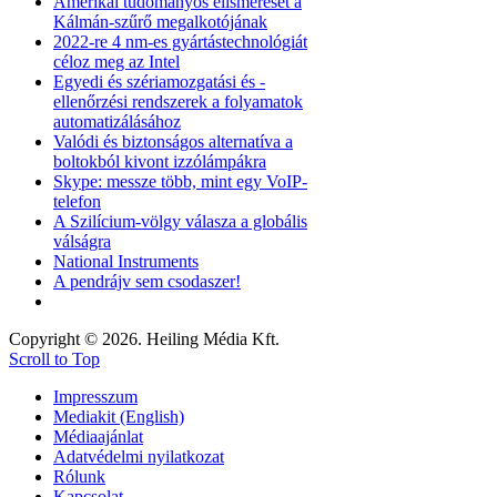
Amerikai tudományos elismerését a
Kálmán-szűrő megalkotójának
2022-re 4 nm-es gyártástechnológiát
céloz meg az Intel
Egyedi és szériamozgatási és -
ellenőrzési rendszerek a folyamatok
automatizálásához
Valódi és biztonságos alternatíva a
boltokból kivont izzólámpákra
Skype: messze több, mint egy VoIP-
telefon
A Szilícium-völgy válasza a globális
válságra
National Instruments
A pendrájv sem csodaszer!
Copyright © 2026. Heiling Média Kft.
Scroll to Top
Impresszum
Mediakit (English)
Médiaajánlat
Adatvédelmi nyilatkozat
Rólunk
Kapcsolat