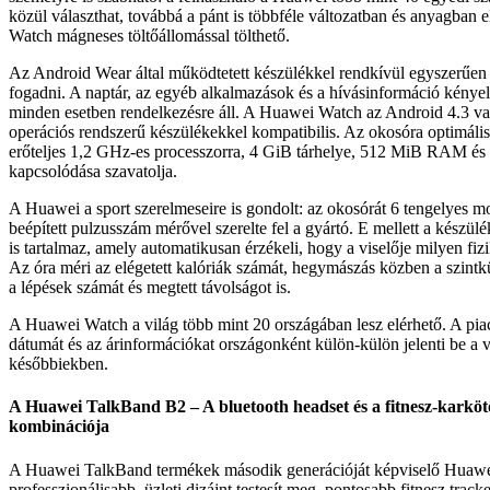
közül választhat, továbbá a pánt is többféle változatban és anyagban 
Watch mágneses töltőállomással tölthető.
Az Android Wear által működtetett készülékkel rendkívül egyszerűen l
fogadni. A naptár, az egyéb alkalmazások és a hívásinformáció kénye
minden esetben rendelkezésre áll. A Huawei Watch az Android 4.3 va
operációs rendszerű készülékekkel kompatibilis. Az okosóra optimális
erőteljes 1,2 GHz-es processzorra, 4 GiB tárhelye, 512 MiB RAM és 
kapcsolódása szavatolja.
A Huawei a sport szerelmeseire is gondolt: az okosórát 6 tengelyes m
beépített pulzusszám mérővel szerelte fel a gyártó. E mellett a készül
is tartalmaz, amely automatikusan érzékeli, hogy a viselője milyen fizi
Az óra méri az elégetett kalóriák számát, hegymászás közben a szintk
a lépések számát és megtett távolságot is.
A Huawei Watch a világ több mint 20 országában lesz elérhető. A pia
dátumát és az árinformációkat országonként külön-külön jelenti be a vá
későbbiekben.
A Huawei TalkBand B2 – A bluetooth headset és a fitnesz-karkötő
kombinációja
A Huawei TalkBand termékek második generációját képviselő Huaw
professzionálisabb, üzleti dizájnt testesít meg, pontosabb fitnesz track