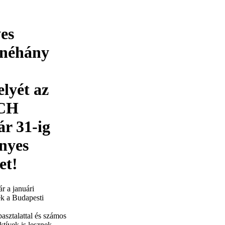
es
 néhány
elyét az
ECH
ár 31-ig
ényes
et!
r a januári
ek a Budapesti
asztalattal és számos
ktívek is lesznek.