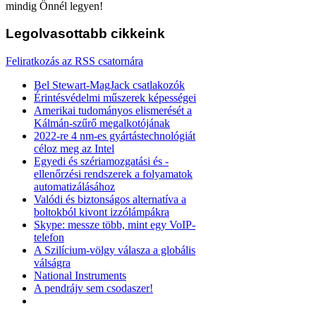
mindig Önnél legyen!
Legolvasottabb
cikkeink
Feliratkozás az RSS csatornára
Bel Stewart-MagJack csatlakozók
Érintésvédelmi műszerek képességei
Amerikai tudományos elismerését a
Kálmán-szűrő megalkotójának
2022-re 4 nm-es gyártástechnológiát
céloz meg az Intel
Egyedi és szériamozgatási és -
ellenőrzési rendszerek a folyamatok
automatizálásához
Valódi és biztonságos alternatíva a
boltokból kivont izzólámpákra
Skype: messze több, mint egy VoIP-
telefon
A Szilícium-völgy válasza a globális
válságra
National Instruments
A pendrájv sem csodaszer!