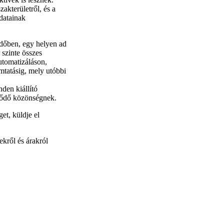
akterületről, és a
adatainak
dőben, egy helyen ad
 szinte összes
utomatizáláson,
mtatásig, mely utóbbi
en kiállító
lődő közönségnek.
et, küldje el
ekről és árakról