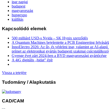
ipar napjai
budapest
magyarország
hungexpo
kiállítás
Kapcsolódó elemek
500 milliárd USD-s Nvida – SK Hynix szerződés
A Quantum Machines bejelentette a PCB Engineering felvásárl
InnoElectro 2026: Az űr- és védelmi ipar, valamint az AI-alapú
prímet az elektronikai gyártás budapesti szakmai csúcstalálkozó
Gyenge évet zárt 2024-ben a BYD magyarországi gyártócége
A 4iG digitális „hidat” épít
Vissza a tetejére
Tudomány
/ Alapkutatás
CAD/CAM