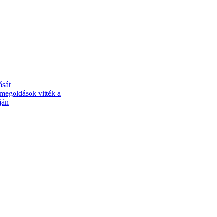
ását
 megoldások vitték a
ján