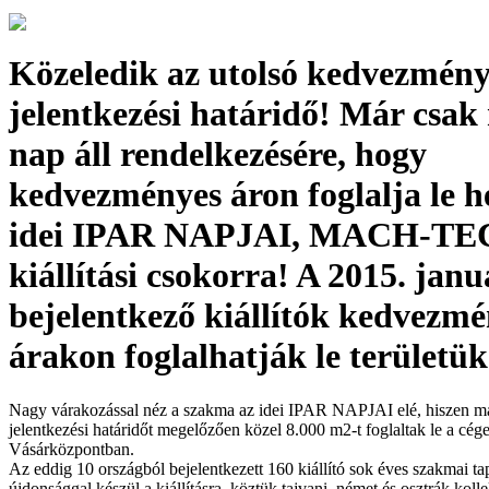
Közeledik az utolsó kedvezmény
jelentkezési határidő! Már csak
nap áll rendelkezésére, hogy
kedvezményes áron foglalja le h
idei IPAR NAPJAI, MACH-T
kiállítási csokorra! A 2015. janu
bejelentkező kiállítók kedvezm
árakon foglalhatják le területük
Nagy várakozással néz a szakma az idei IPAR NAPJAI elé, hiszen má
jelentkezési határidőt megelőzően közel 8.000 m2-t foglaltak le a cég
Vásárközpontban.
Az eddig 10 országból bejelentkezett 160 kiállító sok éves szakmai tap
újdonsággal készül a kiállításra, köztük tajvani, német és osztrák kolle