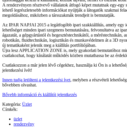
A rendezvényen résztvevő vállalatok átfogó képet mutatnak egy-egy sz
lehető legrészletesebb információkat nyújtják a látogatók szakmai fel
megoldásához, miközben a társszakmák trendjeit is bemutatják.
Az IPAR NAPJAI 2015 a legátfogóbb ipari szakkiállítás, amely egy i
lehetőséget minden ipari szegmens bemutatására, felvonultatva az ipar
ágazatát, a gépgyártástól és hegesztéstechnikától, a méréstechnikán, a
robotikán, fluidtechnikán, logisztikán és munkavédelmen át a 3D nyo
új tematikaként jelenik meg a kiállítás portfóliójában.
Újra lesz APPLICATION ZONE is, mely gyakorlati bemutatóhoz mind
csatlakozhat, hogy kínálatát működés közben mutathassa be az érdek
Csatlakozzon a már jelen lévő cégekhez, használja ki Ön is a lehetőség
jelentkezési ívét!
Innen tudja letölteni a jelentkezési ívet
, melyben a részvételi lehetőség
bővebben olvashat.
Bővebb információ és kiállítói jelentkezés
Kategória:
Üzlet
Címkék:
üzlet
rendezvény