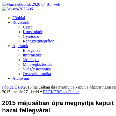
Főoldal
Rovataink
Üzlet
Konstruktőr
Gyártósor
Rendszerintegrátor
Ágazatok
Energetika
Informatika
Járműipar
Minőségbiztosítás
Világítástechnika
Orvoselektronika
Archívum
Főoldal
Üzlet
2015 májusában újra megnyitja kapuit a gépipar hazai fe
2015. január 27., kedd
::
ELEKTROnet Online
2015 májusában újra megnyitja kapuit 
hazai fellegvára!