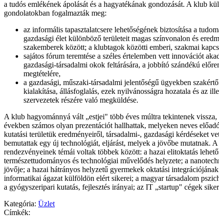
a tudós emlékének ápolását és a hagyatékának gondozását. A klub küld
gondolatokban fogalmazták meg:
az informális tapasztalatcsere lehetőségének biztosítása a tudo
gazdasági élet különböző területeit magas színvonalon és ere
szakemberek között; a klubtagok közötti emberi, szakmai kapcso
sajátos fórum teremtése a széles értelemben vett innovációt ak
gazdasági-társadalmi okok feltárására, a jobbító szándékú előre
megtételére,
a gazdasági, műszaki-társadalmi jelentőségű ügyekben szakért
kialakítása, állásfoglalás, ezek nyilvánosságra hozatala és az ill
szervezetek részére való megküldése.
A klub hagyománnyá vált „estjei" több éves múltra tekintenek vissza, 
években számos olyan prezentációt hallhattak, melyeken neves előad
kutatási területük eredményeiről, társadalmi-, gazdasági kérdéseket vet
bemutattak egy új technológiát, eljárást, melyek a jövőbe mutatnak. A
rendezvényeinek témái voltak többek között: a hazai elitoktatás lehető
természettudományos és technológiai művelődés helyzete; a nanotechn
jövője; a hazai hátrányos helyzetű gyermekek oktatási integrációjának 
informatikai ágazat külföldön elért sikerei; a magyar társadalom pszic
a gyógyszeripari kutatás, fejlesztés irányai; az IT „startup" cégek sike
Kategória:
Üzlet
Címkék: