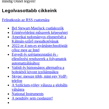
mindig Önnél legyen!
Legolvasottabb
cikkeink
Feliratkozás az RSS csatornára
Bel Stewart-MagJack csatlakozók
Érintésvédelmi műszerek képességei
Amerikai tudományos elismerését a
Kálmán-szűrő megalkotójának
2022-re 4 nm-es gyártástechnológiát
céloz meg az Intel
Egyedi és szériamozgatási és -
ellenőrzési rendszerek a folyamatok
automatizálásához
Valódi és biztonságos alternatíva a
boltokból kivont izzólámpákra
Skype: messze több, mint egy VoIP-
telefon
A Szilícium-völgy válasza a globális
válságra
National Instruments
A pendrájv sem csodaszer!