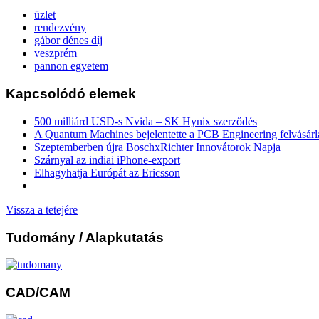
üzlet
rendezvény
gábor dénes díj
veszprém
pannon egyetem
Kapcsolódó elemek
500 milliárd USD-s Nvida – SK Hynix szerződés
A Quantum Machines bejelentette a PCB Engineering felvásárl
Szeptemberben újra BoschxRichter Innovátorok Napja
Szárnyal az indiai iPhone-export
Elhagyhatja Európát az Ericsson
Vissza a tetejére
Tudomány
/ Alapkutatás
CAD/CAM