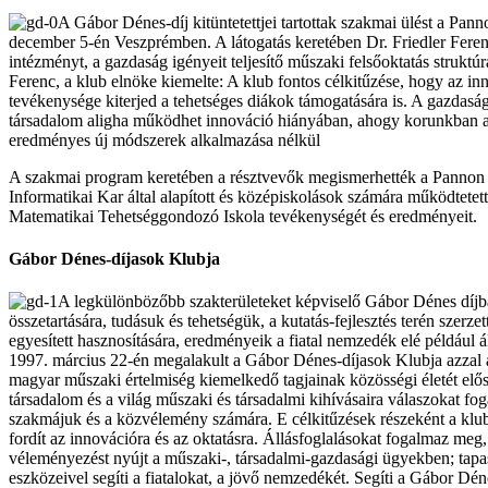
A Gábor Dénes-díj kitüntetettjei tartottak szakmai ülést a Pa
december 5-én Veszprémben. A látogatás keretében Dr. Friedler Feren
intézményt, a gazdaság igényeit teljesítő műszaki felsőoktatás struktúr
Ferenc, a klub elnöke kiemelte: A klub fontos célkitűzése, hogy az inn
tevékenysége kiterjed a tehetséges diákok támogatására is. A gazdasági
társadalom aligha működhet innováció hiányában, ahogy korunkban az
eredményes új módszerek alkalmazása nélkül
A szakmai program keretében a résztvevők megismerhették a Panno
Informatikai Kar által alapított és középiskolások számára működtetet
Matematikai Tehetséggondozó Iskola tevékenységét és eredményeit.
Gábor Dénes-díjasok Klubja
A legkülönbözőbb szakterületeket képviselő Gábor Dénes díjb
összetartására, tudásuk és tehetségük, a kutatás-fejlesztés terén szerzet
egyesített hasznosítására, eredményeik a fiatal nemzedék elé például 
1997. március 22-én megalakult a Gábor Dénes-díjasok Klubja azzal a
magyar műszaki értelmiség kiemelkedő tagjainak közösségi életét elős
társadalom és a világ műszaki és társadalmi kihívásaira válaszokat 
szakmájuk és a közvélemény számára. E célkitűzések részeként a klub
fordít az innovációra és az oktatásra. Állásfoglalásokat fogalmaz meg
véleményezést nyújt a műszaki-, társadalmi-gazdasági ügyekben; tapas
eszközeivel segíti a fiatalokat, a jövő nemzedékét. Segíti a Gábor Déne