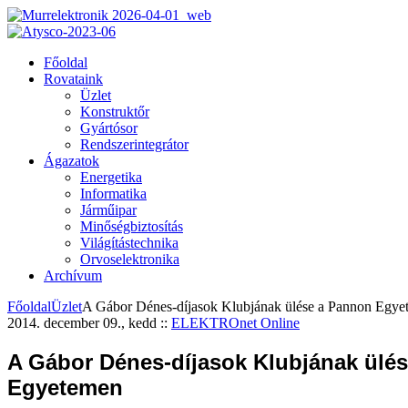
Főoldal
Rovataink
Üzlet
Konstruktőr
Gyártósor
Rendszerintegrátor
Ágazatok
Energetika
Informatika
Járműipar
Minőségbiztosítás
Világítástechnika
Orvoselektronika
Archívum
Főoldal
Üzlet
A Gábor Dénes-díjasok Klubjának ülése a Pannon Egye
2014. december 09., kedd
::
ELEKTROnet Online
A Gábor Dénes-díjasok Klubjának ülé
Egyetemen