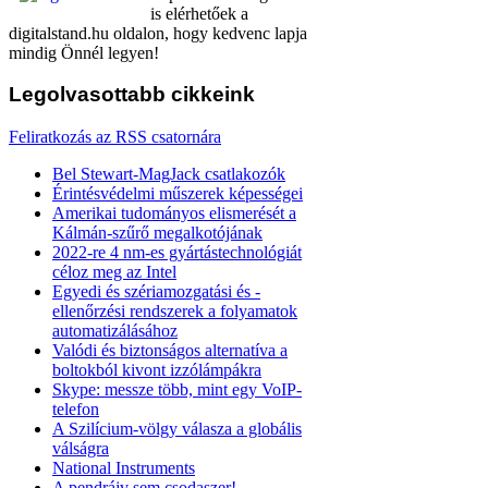
is elérhetőek a
digitalstand.hu oldalon, hogy kedvenc lapja
mindig Önnél legyen!
Legolvasottabb
cikkeink
Feliratkozás az RSS csatornára
Bel Stewart-MagJack csatlakozók
Érintésvédelmi műszerek képességei
Amerikai tudományos elismerését a
Kálmán-szűrő megalkotójának
2022-re 4 nm-es gyártástechnológiát
céloz meg az Intel
Egyedi és szériamozgatási és -
ellenőrzési rendszerek a folyamatok
automatizálásához
Valódi és biztonságos alternatíva a
boltokból kivont izzólámpákra
Skype: messze több, mint egy VoIP-
telefon
A Szilícium-völgy válasza a globális
válságra
National Instruments
A pendrájv sem csodaszer!