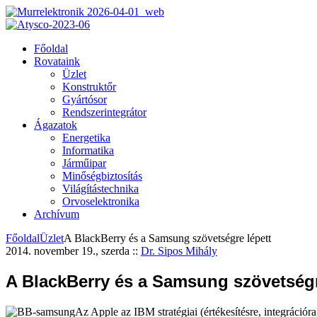
Főoldal
Rovataink
Üzlet
Konstruktőr
Gyártósor
Rendszerintegrátor
Ágazatok
Energetika
Informatika
Járműipar
Minőségbiztosítás
Világítástechnika
Orvoselektronika
Archívum
Főoldal
Üzlet
A BlackBerry és a Samsung szövetségre lépett
2014. november 19., szerda
::
Dr. Sipos Mihály
A BlackBerry és a Samsung szövetségr
Az Apple az IBM stratégiai (értékesítésre, integrációr