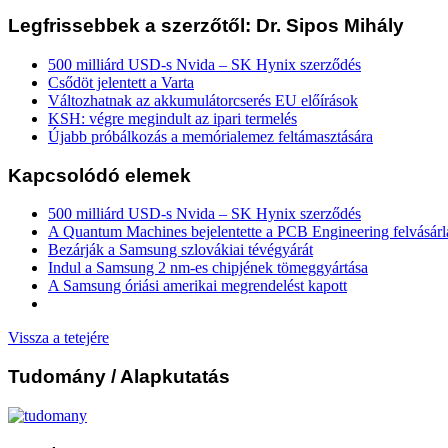
Legfrissebbek a szerzőtől: Dr. Sipos Mihály
500 milliárd USD-s Nvida – SK Hynix szerződés
Csődöt jelentett a Varta
Változhatnak az akkumulátorcserés EU előírások
KSH: végre megindult az ipari termelés
Újabb próbálkozás a memórialemez feltámasztására
Kapcsolódó elemek
500 milliárd USD-s Nvida – SK Hynix szerződés
A Quantum Machines bejelentette a PCB Engineering felvásárl
Bezárják a Samsung szlovákiai tévégyárát
Indul a Samsung 2 nm-es chipjének tömeggyártása
A Samsung óriási amerikai megrendelést kapott
Vissza a tetejére
Tudomány
/ Alapkutatás