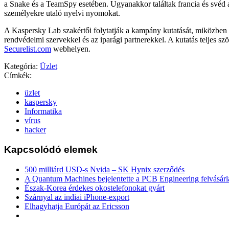
a Snake és a TeamSpy esetében. Ugyanakkor találtak francia és svéd
személyekre utaló nyelvi nyomokat.
A Kaspersky Lab szakértői folytatják a kampány kutatását, miközbe
rendvédelmi szervekkel és az iparági partnerekkel. A kutatás teljes sz
Securelist.com
webhelyen.
Kategória:
Üzlet
Címkék:
üzlet
kaspersky
Informatika
vírus
hacker
Kapcsolódó elemek
500 milliárd USD-s Nvida – SK Hynix szerződés
A Quantum Machines bejelentette a PCB Engineering felvásárl
Észak-Korea érdekes okostelefonokat gyárt
Szárnyal az indiai iPhone-export
Elhagyhatja Európát az Ericsson