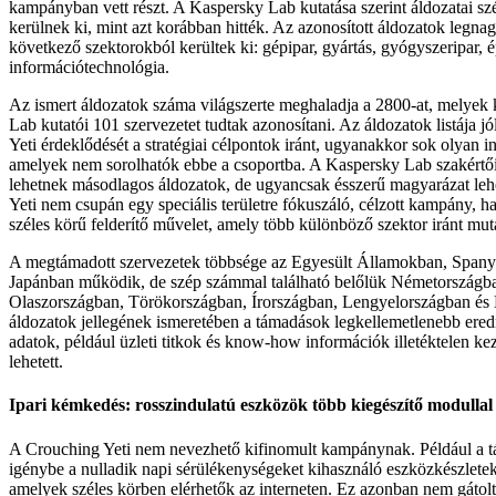
kampányban vett részt. A Kaspersky Lab kutatása szerint áldozatai sz
kerülnek ki, mint azt korábban hitték. Az azonosított áldozatok legn
következő szektorokból kerültek ki: gépipar, gyártás, gyógyszeripar, ép
információtechnológia.
Az ismert áldozatok száma világszerte meghaladja a 2800-at, melyek 
Lab kutatói 101 szervezetet tudtak azonosítani. Az áldozatok listája j
Yeti érdeklődését a stratégiai célpontok iránt, ugyanakkor sok olyan i
amelyek nem sorolhatók ebbe a csoportba. A Kaspersky Lab szakértői
lehetnek másodlagos áldozatok, de ugyancsak ésszerű magyarázat leh
Yeti nem csupán egy speciális területre fókuszáló, célzott kampány, 
széles körű felderítő művelet, amely több különböző szektor iránt mut
A megtámadott szervezetek többsége az Egyesült Államokban, Spany
Japánban működik, de szép számmal található belőlük Németországba
Olaszországban, Törökországban, Írországban, Lengyelországban és 
áldozatok jellegének ismeretében a támadások legkellemetlenebb ere
adatok, például üzleti titkok és know-how információk illetéktelen ke
lehetett.
Ipari kémkedés: rosszindulatú eszközök több kiegészítő modullal
A Crouching Yeti nem nevezhető kifinomult kampánynak. Például a
igénybe a nulladik napi sérülékenységeket kihasználó eszközkészletek
amelyek széles körben elérhetők az interneten. Ez azonban nem gátol