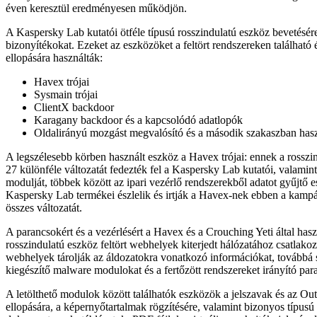
éven keresztül eredményesen működjön.
A Kaspersky Lab kutatói ötféle típusú rosszindulatú eszköz bevetésére
bizonyítékokat. Ezeket az eszközöket a feltört rendszereken található
ellopására használták:
Havex trójai
Sysmain trójai
ClientX backdoor
Karagany backdoor és a kapcsolódó adatlopók
Oldalirányú mozgást megvalósító és a második szakaszban has
A legszélesebb körben használt eszköz a Havex trójai: ennek a rossz
27 különféle változatát fedezték fel a Kaspersky Lab kutatói, valamint
modulját, többek között az ipari vezérlő rendszerekből adatot gyűjtő 
Kaspersky Lab termékei észlelik és irtják a Havex-nek ebben a kamp
összes változatát.
A parancsokért és a vezérlésért a Havex és a Crouching Yeti által hasz
rosszindulatú eszköz feltört webhelyek kiterjedt hálózatához csatlako
webhelyek tárolják az áldozatokra vonatkozó információkat, továbbá s
kiegészítő malware modulokat és a fertőzött rendszereket irányító par
A letölthető modulok között találhatók eszközök a jelszavak és az Ou
ellopására, a képernyőtartalmak rögzítésére, valamint bizonyos típusú