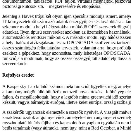
dokumentumok, táblázatok, PDF fájlok, virtuális meghajtók, jelszóval 
biztonsági kulcsok stb. – megkeresésére és ellopására.
Jelenleg a Havex trójai két olyan igen speciális modulja ismert, amely
IT környezetekből származó adatok összegyűjtése és továbbítása a 
szkenner modul a helyi hálózatokban működő OPC szerverekről gyűjt 
adatokat. Ilyen típusú szervereket azokban az üzemekben használnak, 
automatizációs rendszer működik. A második modul egy hálózatszken
a helyi hálózat átvizsgálására és az OPC/SCADA szoftverhez tartozó 
összes számítógép felkutatására terveztek, valamint arra, hogy próbá
ezekhez a gépekhez, hogy azonosítsa, mely lehetséges OPC/SCADA r
funkciója a modulnak, hogy az összes összegyűjtött adatot eljuttassa a
szervereknek.
Rejtélyes eredet
A Kaspersky Lab kutatói számos meta funkciót figyeltek meg, amelyek
a kampány mögött álló bűnözők nemzeti hovatartozása. Időbélyeg el
fájlon, és megállapították, hogy a legtöbb minta greenwichi idő szerin
készült, vagyis bármelyik európai, illetve kelet-európai ország szóba j
A szakértők ugyancsak elemezték a szerzők nyelvét. A vizsgált malwa
karaktersorozatok angol nyelvűek, amelyeket nem anyanyelvi személy
rosszindulatú bináris fájlban és kapcsolódó anyagban egyáltalán nem lel
betűs tartalmak (vagy átiratok), nem úgy, mint a Red October, a Min