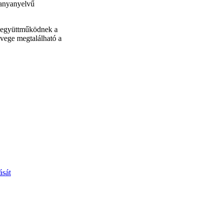
 anyanyelvű
n együttműködnek a
övege megtalálható a
ását