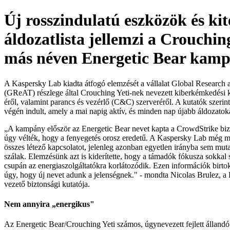
Új rosszindulatú eszközök és kit
áldozatlista jellemzi a Crouching
más néven Energetic Bear kam
A Kaspersky Lab kiadta átfogó elemzését a vállalat Global Research
(GReAT) részlege által Crouching Yeti-nek nevezett kiberkémkedés
éről, valamint parancs és vezérlő (C&C) szerveréről. A kutatók szeri
végén indult, amely a mai napig aktív, és minden nap újabb áldozatoka
„A kampány először az Energetic Bear nevet kapta a CrowdStrike bizt
úgy vélték, hogy a fenyegetés orosz eredetű. A Kaspersky Lab még mi
összes létező kapcsolatot, jelenleg azonban egyetlen irányba sem muta
szálak. Elemzésünk azt is kiderítette, hogy a támadók fókusza sokkal
csupán az energiaszolgáltatókra korlátozódik. Ezen információk birt
úgy, hogy új nevet adunk a jelenségnek." - mondta Nicolas Brulez, 
vezető biztonsági kutatója.
Nem annyira „energikus"
Az Energetic Bear/Crouching Yeti számos, úgynevezett fejlett álland