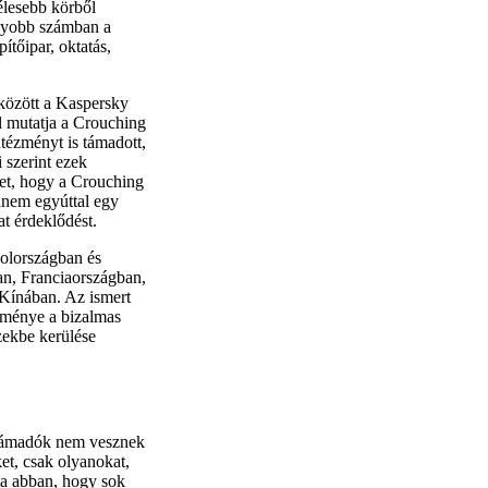
élesebb körből
agyobb számban a
ítőipar, oktatás,
között a Kaspersky
ól mutatja a Crouching
ntézményt is támadott,
 szerint ezek
et, hogy a Crouching
hanem egyúttal egy
at érdeklődést.
olországban és
n, Franciaországban,
Kínában. Az ismert
dménye a bizalmas
zekbe kerülése
 támadók nem vesznek
et, csak olyanokat,
ta abban, hogy sok