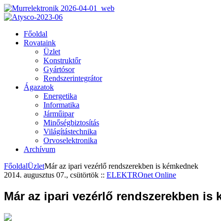
Főoldal
Rovataink
Üzlet
Konstruktőr
Gyártósor
Rendszerintegrátor
Ágazatok
Energetika
Informatika
Járműipar
Minőségbiztosítás
Világítástechnika
Orvoselektronika
Archívum
Főoldal
Üzlet
Már az ipari vezérlő rendszerekben is kémkednek
2014. augusztus 07., csütörtök
::
ELEKTROnet Online
Már az ipari vezérlő rendszerekben i