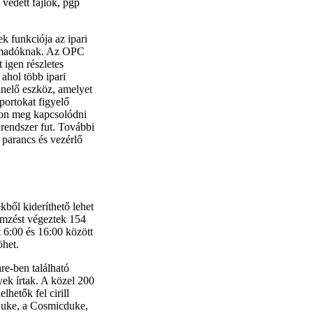
védett fájlok, pgp
ek funkciója az ipari
támadóknak. Az OPC
igen részletes
ahol több ipari
nelő eszköz, amelyet
portokat figyelő
ljon meg kapcsolódni
endszer fut. További
 parancs és vezérlő
ből kideríthető lehet
emzést végeztek 154
t 6:00 és 16:00 között
öhet.
re-ben található
ek írtak. A közel 200
hetők fel cirill
iduke, a Cosmicduke,