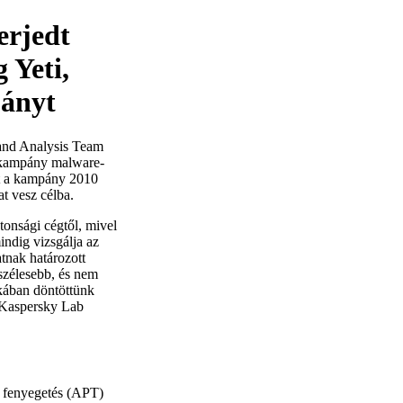
erjedt
 Yeti,
pányt
 and Analysis Team
i kampány malware-
nt a kampány 2010
t vesz célba.
onsági cégtől, mivel
ndig vizsgálja az
tnak határozott
 szélesebb, és nem
okában döntöttünk
a Kaspersky Lab
ó fenyegetés (APT)