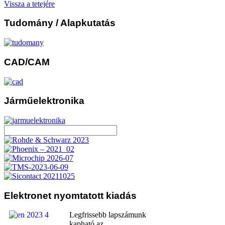
Vissza a tetejére
Tudomány
/ Alapkutatás
CAD/CAM
Járműelektronika
Elektronet
nyomtatott kiadás
Legfrissebb lapszámunk
kapható az