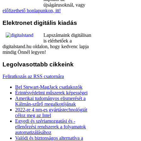
újságárusoknál, vagy
előfizethető honlapunkon, itt!
Elektronet
digitális kiadás
Lapszámaink digitálisan
is elérhetőek a
digitalstand.hu oldalon, hogy kedvenc lapja
mindig Önnél legyen!
Legolvasottabb
cikkeink
Feliratkozás az RSS csatornára
Bel Stewart-MagJack csatlakozók
Érintésvédelmi műszerek képességei
Amerikai tudományos elismerését a
Kálmán-szűrő megalkotójának
2022-re 4 nm-es gyártástechnológiát
céloz meg az Intel
Egyedi és szériamozgatási és -
ellenőrzési rendszerek a folyamatok
automatizálásához
Valódi és biztonságos alternatíva a