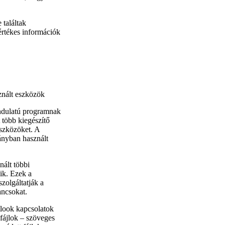
 találtak
 értékes információk
znált eszközök
indulatú programnak
 több kiegészítő
eszközöket. A
ányban használt
nált többi
zik. Ezek a
zolgáltatják a
ancsokat.
tlook kapcsolatok
 fájlok – szöveges