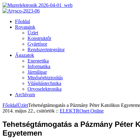
Főoldal
Rovataink
Üzlet
Konstruktőr
Gyártósor
Rendszerintegrátor
Ágazatok
Energetika
Informatika
Járműipar
Minőségbiztosítás
Világítástechnika
Orvoselektronika
Archívum
Főoldal
Üzlet
Tehetségtámogatás a Pázmány Péter Katolikus Egyetem
2014. május 22., csütörtök
::
ELEKTROnet Online
Tehetségtámogatás a Pázmány Péter K
Egyetemen