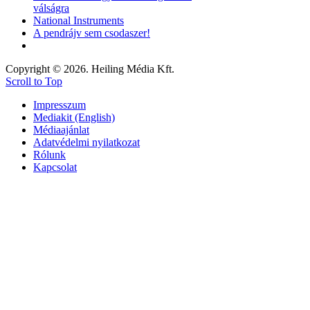
válságra
National Instruments
A pendrájv sem csodaszer!
Copyright © 2026. Heiling Média Kft.
Scroll to Top
Impresszum
Mediakit (English)
Médiaajánlat
Adatvédelmi nyilatkozat
Rólunk
Kapcsolat