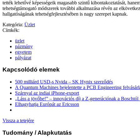
tették lehetővé képességeik magasabb szintű kibontakoztatását, hanem 
tehetségtámogató módszerek további alkalmazása révén az elkövetke
hallgatóságának tehetségfejlesztésében is nagy szerepet kapnak.
Kategória:
Üzlet
Címkék:
üzlet
pázmány
egyetem
pályázat
Kapcsolódó elemek
500 milliárd USD-s Nvida – SK Hynix szerződés
A Quantum Machines bejelentette a PCB Engineering felvásárl
Szárnyal az indiai iPhone-export
„Láss a jövőbe!” – innovációs díj a Z-generációnak a Boschtól 
Elhagyhatja Európát az Ericsson
Vissza a tetejére
Tudomány
/ Alapkutatás