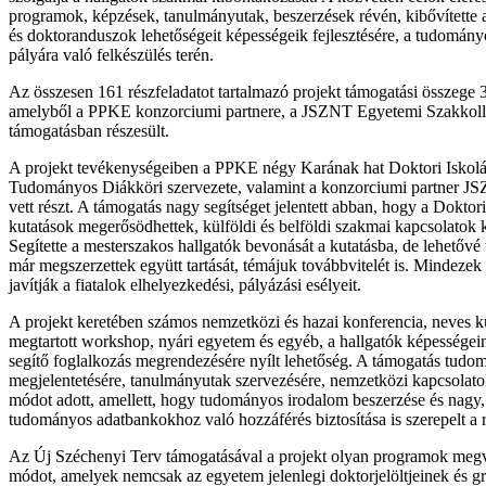
programok, képzések, tanulmányutak, beszerzések révén, kibővítette 
és doktoranduszok lehetőségeit képességeik fejlesztésére, a tudományos
pályára való felkészülés terén.
Az összesen 161 részfeladatot tartalmazó projekt támogatási összege 
amelyből a PPKE konzorciumi partnere, a JSZNT Egyetemi Szakkoll
támogatásban részesült.
A projekt tevékenységeiben a PPKE négy Karának hat Doktori Iskolá
Tudományos Diákköri szervezete, valamint a konzorciumi partner 
vett részt. A támogatás nagy segítséget jelentett abban, hogy a Doktor
kutatások megerősödhettek, külföldi és belföldi szakmai kapcsolatok k
Segítette a mesterszakos hallgatók bevonását a kutatásba, de lehetővé 
már megszerzettek együtt tartását, témájuk továbbvitelét is. Mindeze
javítják a fiatalok elhelyezkedési, pályázási esélyeit.
A projekt keretében számos nemzetközi és hazai konferencia, neves kü
megtartott workshop, nyári egyetem és egyéb, a hallgatók képességei
segítő foglalkozás megrendezésére nyílt lehetőség. A támogatás tud
megjelentetésére, tanulmányutak szervezésére, nemzetközi kapcsolatok
módot adott, amellett, hogy tudományos irodalom beszerzése és nagy
tudományos adatbankokhoz való hozzáférés biztosítása is szerepelt a r
Az Új Széchenyi Terv támogatásával a projekt olyan programok megva
módot, amelyek nemcsak az egyetem jelenlegi doktorjelöltjeinek és gr