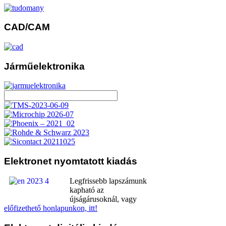
CAD/CAM
Járműelektronika
Elektronet
nyomtatott kiadás
Legfrissebb lapszámunk
kapható az
újságárusoknál, vagy
előfizethető honlapunkon, itt!