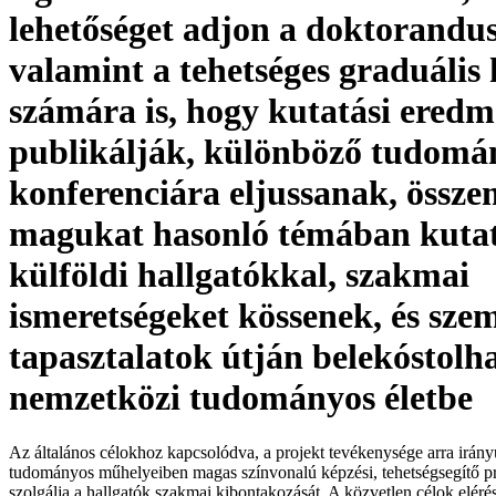
lehetőséget adjon a doktorandu
valamint a tehetséges graduális 
számára is, hogy kutatási eredm
publikálják, különböző tudomá
konferenciára eljussanak, össz
magukat hasonló témában kuta
külföldi hallgatókkal, szakmai
ismeretségeket kössenek, és sze
tapasztalatok útján belekóstolh
nemzetközi tudományos életbe
Az általános célokhoz kapcsolódva, a projekt tevékenysége arra irán
tudományos műhelyeiben magas színvonalú képzési, tehetségsegítő 
szolgálja a hallgatók szakmai kibontakozását. A közvetlen célok eléré