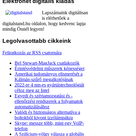
Elektronet
digitális kiadás
Lapszámaink digitálisan
is elérhetőek a
digitalstand.hu oldalon, hogy kedvenc lapja
mindig Önnél legyen!
Legolvasottabb
cikkeink
Feliratkozás az RSS csatornára
Bel Stewart-MagJack csatlakozók
Érintésvédelmi műszerek képességei
Amerikai tudományos elismerését a
Kálmán-szűrő megalkotójának
2022-re 4 nm-es gyártástechnológiát
céloz meg az Intel
Egyedi és szériamozgatási és -
ellenőrzési rendszerek a folyamatok
automatizálásához
Valódi és biztonságos alternatíva a
boltokból kivont izzólámpákra
Skype: messze több, mint egy VoIP-
telefon
A Szilícium-völgy válasza a globális