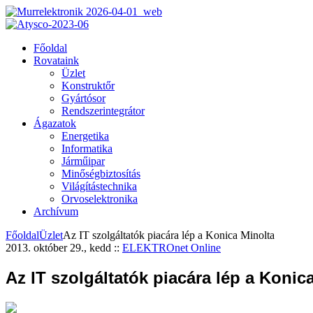
Főoldal
Rovataink
Üzlet
Konstruktőr
Gyártósor
Rendszerintegrátor
Ágazatok
Energetika
Informatika
Járműipar
Minőségbiztosítás
Világítástechnika
Orvoselektronika
Archívum
Főoldal
Üzlet
Az IT szolgáltatók piacára lép a Konica Minolta
2013. október 29., kedd
::
ELEKTROnet Online
Az IT szolgáltatók piacára lép a Konic