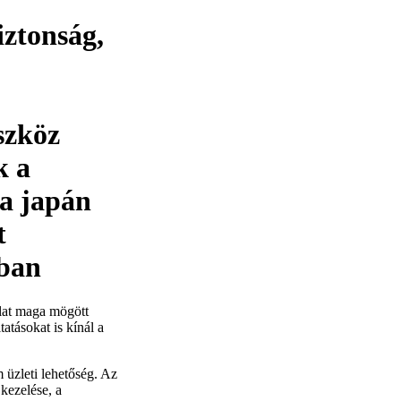
iztonság,
szköz
k a
 a japán
t
ában
alat maga mögött
atásokat is kínál a
 üzleti lehetőség. Az
kezelése, a