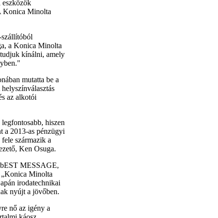
i eszközök
A Konica Minolta
szállítóból
ga, a Konica Minolta
udjuk kínálni, amely
gyben."
onában mutatta be a
 helyszínválasztás
és az alkotói
 legfontosabb, hiszen
nt a 2013-as pénzügyi
 fele származik a
 vezető, Ken Osuga.
D, bEST MESSAGE,
„Konica Minolta
japán irodatechnikai
nak nyújt a jövőben.
re nő az igény a
rtalmi káosz