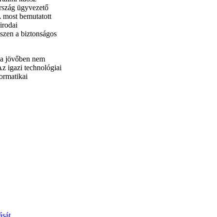
rszág ügyvezető
A most bemutatott
irodai
szen a biztonságos
e a jövőben nem
z igazi technológiai
ormatikai
ását