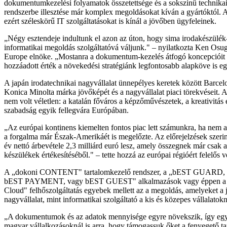
dokumentumkezelési folyamatok összetettsége és a sokszínű technika
rendszerbe illesztése már komplex megoldásokat kíván a gyártóktól. 
ezért széleskörű IT szolgáltatásokat is kínál a jövőben ügyfeleinek.
„Négy esztendeje indultunk el azon az úton, hogy sima irodakészülék-
informatikai megoldás szolgáltatóvá váljunk." – nyilatkozta Ken Osu
Europe elnöke. „Mostanra a dokumentum-kezelés átfogó koncepcióit t
hozzáadott érték a növekedési stratégiánk legfontosabb alapköve is e
A japán irodatechnikai nagyvállalat ünnepélyes keretek között Barcel
Konica Minolta márka jövőképét és a nagyvállalat piaci törekvéseit. A
nem volt véletlen: a katalán főváros a képzőművészetek, a kreativitás 
szabadság egyik fellegvára Európában.
„Az európai kontinens kiemelten fontos piac lett számunkra, ha nem a
a forgalma már Észak-Amerikáét is megelőzte. Az előrejelzések szeri
év nettó árbevétele 2,3 milliárd euró lesz, amely összegnek már csak a
készülékek értékesítéséből." – tette hozzá az európai régióért felelős
A „dokoni CONTENT" tartalomkezelő rendszer, a „bEST GUAR
bEST PAYMENT, vagy bEST GUEST" alkalmazások vagy éppen a 
Cloud" felhőszolgáltatás egyebek mellett az a megoldás, amelyeket a 
nagyvállalat, mint informatikai szolgáltató a kis és közepes vállalatok
„A dokumentumok és az adatok mennyisége egyre növekszik, így egy
magyar vállalkozásoknál is arra, hogy támogassuk őket a fenyegető ta