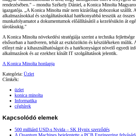
rendezésében." – mondta Székely Dániel, a Konica Minolta Magyaro
igazgatója. „A Konica Minolta már nem kizárólag dobozokat szállít. 
alkalmazásokkal és szolgáltatásokkal hatékonyabbá tesszük az összes 
munkafolyamatot a dokumentumok előállításától a kezelésükön át egé
tárolásukig."
A Konica Minolta növekedési stratégiája szerint a technika fejlettség
elsősorban a hardveren, tehát az eszközökön és készülékeken múlik. A
előnyt már a kihasználhatóságot és a hatékonyságot növelő egyedi inf
alkalmazások és az ezekhez kínált IT szolgáltatások jelentik.
A Konica Minolta honlapja
Kategória:
Üzlet
Címkék:
üzlet
konica minolta
Informatika
céghírek
Kapcsolódó elemek
500 milliárd USD-s Nvida – SK Hynix szerződés
A Quantum Machines bejelentette a PCB Engineering felvásárl