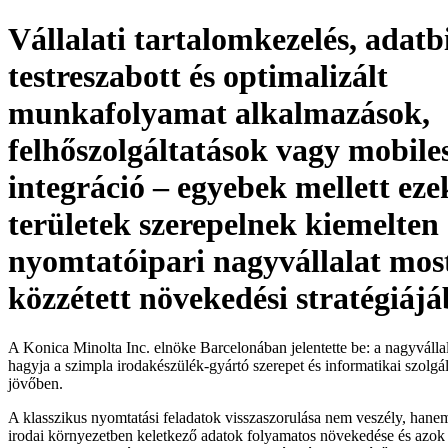
Vállalati tartalomkezelés, adatb
testreszabott és optimalizált
munkafolyamat alkalmazások,
felhőszolgáltatások vagy mobile
integráció – egyebek mellett eze
területek szerepelnek kiemelten
nyomtatóipari nagyvállalat mos
közzétett növekedési stratégiáj
A Konica Minolta Inc. elnöke Barcelonában jelentette be: a nagyváll
hagyja a szimpla irodakészülék-gyártó szerepet és informatikai szolgált
jövőben.
A klasszikus nyomtatási feladatok visszaszorulása nem veszély, hanem
irodai környezetben keletkező adatok folyamatos növekedése és azok 