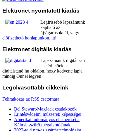
Elektronet
nyomtatott kiadás
Legfrissebb lapszámunk
kapható az
újságárusoknál, vagy
előfizethető honlapunkon, itt!
Elektronet
digitális kiadás
Lapszámaink digitálisan
is elérhetőek a
digitalstand.hu oldalon, hogy kedvenc lapja
mindig Önnél legyen!
Legolvasottabb
cikkeink
Feliratkozás az RSS csatornára
Bel Stewart-MagJack csatlakozók
Érintésvédelmi műszerek képességei
Amerikai tudományos elismerését a
Kálmán-szűrő megalkotójának
2022-re 4 nm-es gyártástechnológiát