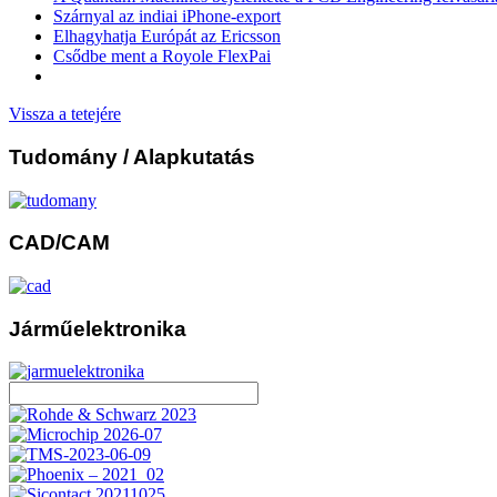
Szárnyal az indiai iPhone-export
Elhagyhatja Európát az Ericsson
Csődbe ment a Royole FlexPai
Vissza a tetejére
Tudomány
/ Alapkutatás
CAD/CAM
Járműelektronika