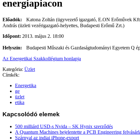
energiapiacon
Előadók:
Katona Zoltán (ügyvezető igazgató, E.ON Erőművek Kft
András (üzleti vezérigazgató-helyettes, Budapesti Erőmű Zrt.)
Időpont:
2013. május 2. 18:00
Helyszín:
Budapesti Műszaki és Gazdaságtudományi Egyetem Q ép
Az Energetikai Szakkollégium honlapja
Kategória:
Üzlet
Címkék:
Energetika
ge
üzlet
etika
Kapcsolódó elemek
500 milliárd USD-s Nvida – SK Hynix szerződés
A Quantum Machines bejelentette a PCB Engineering felvásárl
Szárnyal az indiai iPhone-export