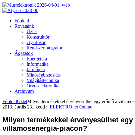
Főoldal
Rovataink
Üzlet
Konstruktőr
Gyártósor
Rendszerintegrátor
Ágazatok
Energetika
Informatika
Járműipar
Minőségbiztosítás
Világítástechnika
Orvoselektronika
Archívum
Főoldal
Üzlet
Milyen termékekkel érvényesülhet egy erőmű a villamos
2013. április 23., kedd
::
ELEKTROnet Online
Milyen termékekkel érvényesülhet egy
villamosenergia-piacon?