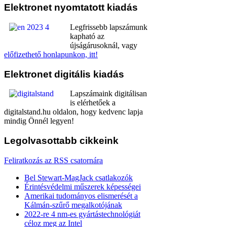
Elektronet
nyomtatott kiadás
Legfrissebb lapszámunk
kapható az
újságárusoknál, vagy
előfizethető honlapunkon, itt!
Elektronet
digitális kiadás
Lapszámaink digitálisan
is elérhetőek a
digitalstand.hu oldalon, hogy kedvenc lapja
mindig Önnél legyen!
Legolvasottabb
cikkeink
Feliratkozás az RSS csatornára
Bel Stewart-MagJack csatlakozók
Érintésvédelmi műszerek képességei
Amerikai tudományos elismerését a
Kálmán-szűrő megalkotójának
2022-re 4 nm-es gyártástechnológiát
céloz meg az Intel