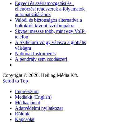
Egyedi és szériamozgatási és -
ellenőrzési rendszerek a folyamatok
automatizálásához
Valódi és biztonságos alternatíva a
boltokból kivont izzólámpákra
Skype: messze több, mint egy VoIP-
telefon
A Szilícium-völgy válasza a globális
válságra
National Instruments
A pendrájv sem csodaszer!
Copyright © 2026. Heiling Média Kft.
Scroll to Top
Impresszum
Mediakit (English)
Médiaajánlat
Adatvédelmi nyilatkozat
Rólunk
Kapcsolat