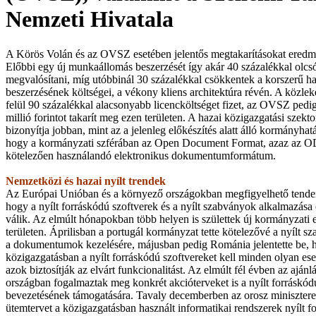
Nemzeti Hivatala
A Körös Volán és az OVSZ esetében jelentős megtakarításokat eredmén
Előbbi egy új munkaállomás beszerzését így akár 40 százalékkal olcs
megvalósítani, míg utóbbinál 30 százalékkal csökkentek a korszerű h
beszerzésének költségei, a vékony kliens architektúra révén. A közlek
felül 90 százalékkal alacsonyabb licencköltséget fizet, az OVSZ pedig
millió forintot takarít meg ezen területen. A hazai közigazgatási szekt
bizonyítja jobban, mint az a jelenleg előkészítés alatt álló kormányhatá
hogy a kormányzati szférában az Open Document Format, azaz az O
kötelezően használandó elektronikus dokumentumformátum.
Nemzetközi és hazai nyílt trendek
Az Európai Unióban és a környező országokban megfigyelhető tenden
hogy a nyílt forráskódú szoftverek és a nyílt szabványok alkalmazása
válik. Az elmúlt hónapokban több helyen is születtek új kormányzati 
területen. Áprilisban a portugál kormányzat tette kötelezővé a nyílt s
a dokumentumok kezelésére, májusban pedig Románia jelentette be, 
közigazgatásban a nyílt forráskódú szoftvereket kell minden olyan ese
azok biztosítják az elvárt funkcionalitást. Az elmúlt fél évben az ajánl
országban fogalmaztak meg konkrét akcióterveket is a nyílt forráskó
bevezetésének támogatására. Tavaly decemberben az orosz miniszterel
ütemtervet a közigazgatásban használt informatikai rendszerek nyílt f