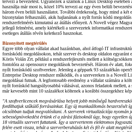
tervezi a bevezetést. Ugyanezek a számok a Linux Desktop esetében 
használja már most is, közel 10% tervezi az egy éven belüli bevezetés
három éven belüli használatot. További érdekesség, hogy mind a két
bizonytalan felhasználó, akik hajlanának a nyílt forrás kódú megoldás
rendszerfelmérés kimutatná az átállás előnyeit. A Novell végez Magy
jellegű felmérést, amely kiértékeli a szervezetek informatikai rendsze
esetleges átállás révén keletkező hasznokat.
Bizonyított megtérülés
Egyre több olyan vállalat akad hazánkban, ahol átfogó IT infrastruktúr
forráskódú megoldásokon, tehát szerver és desktop oldalon egyaránt e
Körös Volán Zrt. például a rendszerfejlesztés mellett a költségcsökkent
fontolóra az opensource megoldások bevezetését. Három év alatt, foko
nyílt forráskódú szoftverekre. Jelenleg a géppark 93 százalékán op
Entreprise Desktop rendszer működik, és a szervereken is a Novell L
megoldásai futnak. A legfontosabb eredmény a vállalat számára a köl
nyílt forráskód hangsúlyosabbá válásával, azonos feladatok mellett, a
már kevesebb mint 10 százalékot költenek a korábbi összegekhez kép
"A szoftverlicencek megvásárlása helyett jobb minőségű hardvereszkö
fordíthatjuk szűkülő forrásainkat. Egy új munkaállomás beszerzését í
olcsóbban tudjuk megvalósítani. A szerverek virtualizációja nyomán j
sebességnövekedést értünk el a zárási fázisoknál úgy, hogy egyetlen új
18 virtuális szervert futtatunk. Így a szerverterem elektromos fogyasz
felére esett vissza, tehát a szerverberuházás két és fél év alatt megtérül