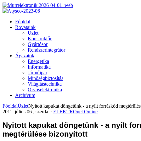
Főoldal
Rovataink
Üzlet
Konstruktőr
Gyártósor
Rendszerintegrátor
Ágazatok
Energetika
Informatika
Járműipar
Minőségbiztosítás
Világítástechnika
Orvoselektronika
Archívum
Főoldal
Üzlet
Nyitott kapukat döngetünk - a nyílt forráskód megtérülés
2011. július 06., szerda
::
ELEKTROnet Online
Nyitott kapukat döngetünk - a nyílt fo
megtérülése bizonyított