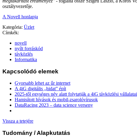
megtakarítást eredményez"
- foglalta össze Szigeti László, a Körös Vo
osztályvezetője.
A Novell honlapja
Kategória:
Üzlet
Címkék:
novell
nyílt forráskód
távközlés
Informatika
Kapcsolódó elemek
Gyorsabb lehet az űr internet
A 4iG digitális „hidat” épít
2025-től egységes név alatt folytatják a 4iG távközlési vállalatai
Hamisított hívások és mobil-zsarolóvírusok
DataRacing 2023 – data science verseny
Vissza a tetejére
Tudomány
/ Alapkutatás