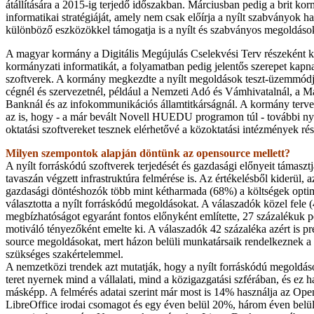
átállítására a 2015-ig terjedő időszakban. Márciusban pedig a brit kor
informatikai stratégiáját, amely nem csak előírja a nyílt szabványok h
különböző eszközökkel támogatja is a nyílt és szabványos megoldások
A magyar kormány a Digitális Megújulás Cselekvési Terv részeként k
kormányzati informatikát, a folyamatban pedig jelentős szerepet kapna
szoftverek. A kormány megkezdte a nyílt megoldások teszt-üzemmódjá
cégnél és szervezetnél, például a Nemzeti Adó és Vámhivatalnál, a Ma
Banknál és az infokommunikációs államtitkárságnál. A kormány terve
az is, hogy - a már bevált Novell HUEDU programon túl - további nyí
oktatási szoftvereket tesznek elérhetővé a közoktatási intézmények rés
Milyen szempontok alapján döntünk az opensource mellett?
A nyílt forráskódú szoftverek terjedését és gazdasági előnyeit támaszt
tavaszán végzett infrastruktúra felmérése is. Az értékelésből kiderül, a
gazdasági döntéshozók több mint kétharmada (68%) a költségek optim
választotta a nyílt forráskódú megoldásokat. A válaszadók közel fele (4
megbízhatóságot egyaránt fontos előnyként említette, 27 százalékuk pe
motiváló tényezőként emelte ki. A válaszadók 42 százaléka azért is pr
source megoldásokat, mert házon belüli munkatársaik rendelkeznek 
szükséges szakértelemmel.
A nemzetközi trendek azt mutatják, hogy a nyílt forráskódú megoldá
teret nyernek mind a vállalati, mind a közigazgatási szférában, és ez 
másképp. A felmérés adatai szerint már most is 14% használja az Ope
LibreOffice irodai csomagot és egy éven belül 20%, három éven belü