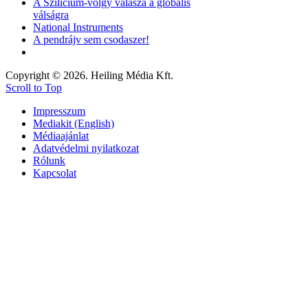
A Szilícium-völgy válasza a globális
válságra
National Instruments
A pendrájv sem csodaszer!
Copyright © 2026. Heiling Média Kft.
Scroll to Top
Impresszum
Mediakit (English)
Médiaajánlat
Adatvédelmi nyilatkozat
Rólunk
Kapcsolat