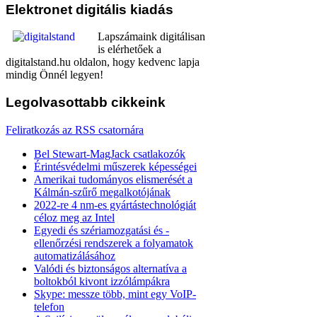
Elektronet
digitális kiadás
Lapszámaink digitálisan
is elérhetőek a
digitalstand.hu oldalon, hogy kedvenc lapja
mindig Önnél legyen!
Legolvasottabb
cikkeink
Feliratkozás az RSS csatornára
Bel Stewart-MagJack csatlakozók
Érintésvédelmi műszerek képességei
Amerikai tudományos elismerését a
Kálmán-szűrő megalkotójának
2022-re 4 nm-es gyártástechnológiát
céloz meg az Intel
Egyedi és szériamozgatási és -
ellenőrzési rendszerek a folyamatok
automatizálásához
Valódi és biztonságos alternatíva a
boltokból kivont izzólámpákra
Skype: messze több, mint egy VoIP-
telefon