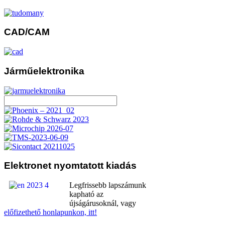
CAD/CAM
Járműelektronika
Elektronet
nyomtatott kiadás
Legfrissebb lapszámunk
kapható az
újságárusoknál, vagy
előfizethető honlapunkon, itt!