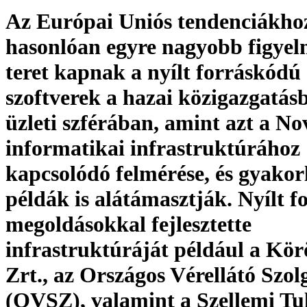
Az Európai Uniós tendenciákho
hasonlóan egyre nagyobb figyel
teret kapnak a nyílt forráskódú
szoftverek a hazai közigazgatásb
üzleti szférában, amint azt a No
informatikai infrastruktúrához
kapcsolódó felmérése, és gyakorl
példák is alátámasztják. Nyílt 
megoldásokkal fejlesztette
infrastruktúráját például a Kör
Zrt., az Országos Vérellátó Szol
(OVSZ), valamint a Szellemi Tu