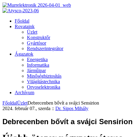
Főoldal
Rovataink
Üzlet
Konstruktőr
Gyártósor
Rendszerintegrátor
Ágazatok
Energetika
Informatika
Járműipar
Minőségbiztosítás
Világítástechnika
Orvoselektronika
Archívum
Főoldal
Üzlet
Debrecenben bővít a svájci Sensirion
2024. február 07., szerda
::
Dr. Sipos Mihály
Debrecenben bővít a svájci Sensirion