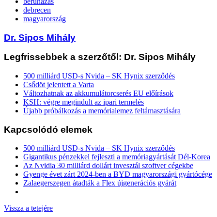
beruházás
debrecen
magyarország
Dr. Sipos Mihály
Legfrissebbek a szerzőtől: Dr. Sipos Mihály
500 milliárd USD-s Nvida – SK Hynix szerződés
Csődöt jelentett a Varta
Változhatnak az akkumulátorcserés EU előírások
KSH: végre megindult az ipari termelés
Újabb próbálkozás a memórialemez feltámasztására
Kapcsolódó elemek
500 milliárd USD-s Nvida – SK Hynix szerződés
Gigantikus pénzekkel fejleszti a memóriagyártását Dél-Korea
Az Nvidia 30 milliárd dollárt invesztál szoftver cégekbe
Gyenge évet zárt 2024-ben a BYD magyarországi gyártócége
Zalaegerszegen átadták a Flex újgenerációs gyárát
Vissza a tetejére