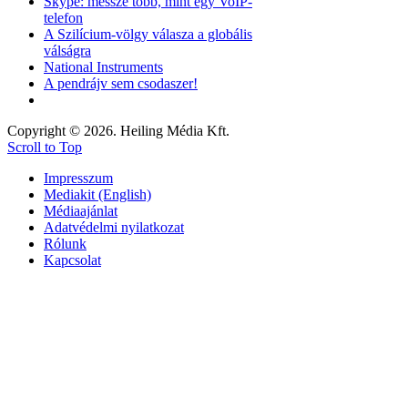
Skype: messze több, mint egy VoIP-
telefon
A Szilícium-völgy válasza a globális
válságra
National Instruments
A pendrájv sem csodaszer!
Copyright © 2026. Heiling Média Kft.
Scroll to Top
Impresszum
Mediakit (English)
Médiaajánlat
Adatvédelmi nyilatkozat
Rólunk
Kapcsolat