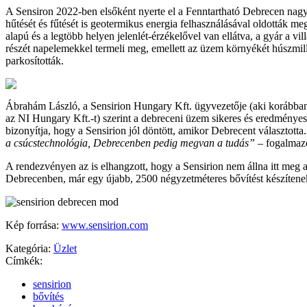
A Sensiron 2022-ben elsőként nyerte el a Fenntartható Debrecen nagy
hűtését és fűtését is geotermikus energia felhasználásával oldották me
alapú és a legtöbb helyen jelenlét-érzékelővel van ellátva, a gyár a vi
részét napelemekkel termeli meg, emellett az üzem környékét húszmill
parkosították.
Ábrahám László, a Sensirion Hungary Kft. ügyvezetője (aki korábban 
az NI Hungary Kft.-t) szerint a debreceni üzem sikeres és eredmény
bizonyítja, hogy a Sensirion jól döntött, amikor Debrecent választotta
a csúcstechnológia, Debrecenben pedig megvan a tudás”
– fogalmazo
A rendezvényen az is elhangzott, hogy a Sensirion nem állna itt meg a
Debrecenben, már egy újabb, 2500 négyzetméteres bővítést készítene
Kép forrása:
www.sensirion.com
Kategória:
Üzlet
Címkék:
sensirion
bővítés