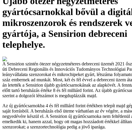
Újabb ötezer négyzetméteres
gyártócsarnokkal bővül a digitál
mikroszenzorok és rendszerek v
gyártója, a Sensirion debreceni
telephelye.
A Sensirion szintén ötezer négyzetméteres debreceni üzemét 2021 ősz
úti Debreceni Regionális és Innovációs Tudományos Technológiai P
leányvállalata szenzorokat és mikrochipeket gyárt, létszáma folyamat
száz embernek ad munkát. Most, két és fél évvel a debreceni üzem áta
án letették a Sensirion újabb gyártócsarnokának az alapkövét. A fenn
előtt tartó beruházás értéke 8 és fél milliárd forint. Az újabb gyártócsa
szerint a dolgozói létszámot is megduplázzák majd.
Az új gyártócsarnokba 4 és fél milliárd forint értékben telepít majd gé
saját forrásból. A beruházás első üteme várhatóan az év végére, a má
negyedévére készül el. A Sensirion új gyártócsarnoka nem feltétlenül
emelkedik ki, hanem azzal, hogy ott magas hozzáadott értékkel állíta
szenzorokat; a szenzortechnológia pedig a jövő iparága.