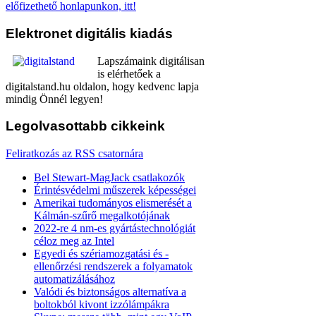
előfizethető honlapunkon, itt!
Elektronet
digitális kiadás
Lapszámaink digitálisan
is elérhetőek a
digitalstand.hu oldalon, hogy kedvenc lapja
mindig Önnél legyen!
Legolvasottabb
cikkeink
Feliratkozás az RSS csatornára
Bel Stewart-MagJack csatlakozók
Érintésvédelmi műszerek képességei
Amerikai tudományos elismerését a
Kálmán-szűrő megalkotójának
2022-re 4 nm-es gyártástechnológiát
céloz meg az Intel
Egyedi és szériamozgatási és -
ellenőrzési rendszerek a folyamatok
automatizálásához
Valódi és biztonságos alternatíva a
boltokból kivont izzólámpákra