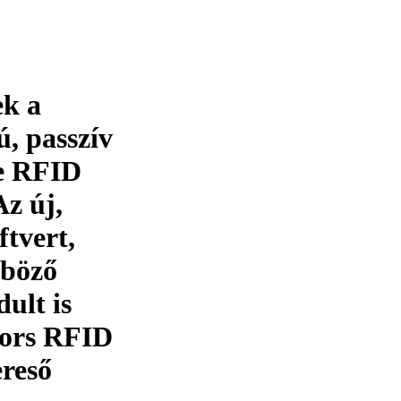
k a
 passzív
e RFID
Az új,
ftvert,
nböző
lt is
yors RFID
ereső