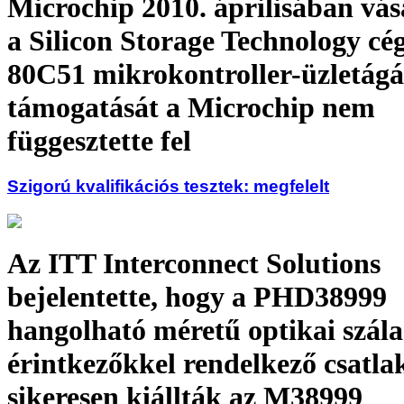
Microchip 2010. áprilisában vásá
a Silicon Storage Technology cé
80C51 mikrokontroller-üzletág
támogatását a Microchip nem
függesztette fel
Szigorú kvalifikációs tesztek: megfelelt
Az ITT Interconnect Solutions
bejelentette, hogy a PHD38999
hangolható méretű optikai szála
érintkezőkkel rendelkező csatla
sikeresen kiállták az M38999