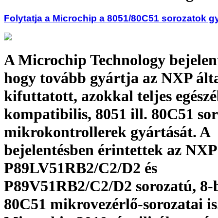
Folytatja a Microchip a 8051/80C51 sorozatok g
A Microchip Technology bejelent
hogy tovább gyártja az NXP ált
kifuttatott, azokkal teljes egész
kompatibilis, 8051 ill. 80C51 so
mikrokontrollerek gyártását. A
bejelentésben érintettek az NXP
P89LV51RB2/C2/D2 és
P89V51RB2/C2/D2 sorozatú, 8-b
80C51 mikrovezérlő-sorozatai is