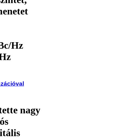
menetet
dBc/Hz
kHz
zációval
tette nagy
ós
tális