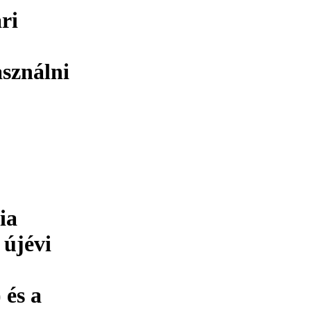
ari
asználni
ia
 újévi
és a