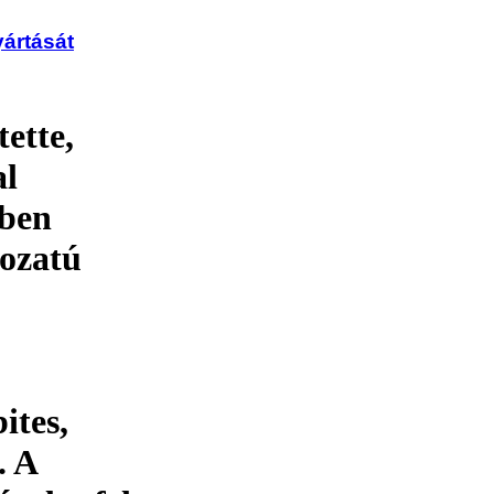
yártását
ette,
al
ében
rozatú
ites,
. A