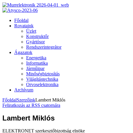
Főoldal
Rovataink
Üzlet
Konstruktőr
Gyártósor
Rendszerintegrátor
Ágazatok
Energetika
Informatika
Járműipar
Minőségbiztosítás
Világítástechnika
Orvoselektronika
Archívum
Főoldal
Szerzőink
Lambert Miklós
Feliratkozás az RSS csatornára
Lambert Miklós
ELEKTRONET szerkesztőbizottság elnöke