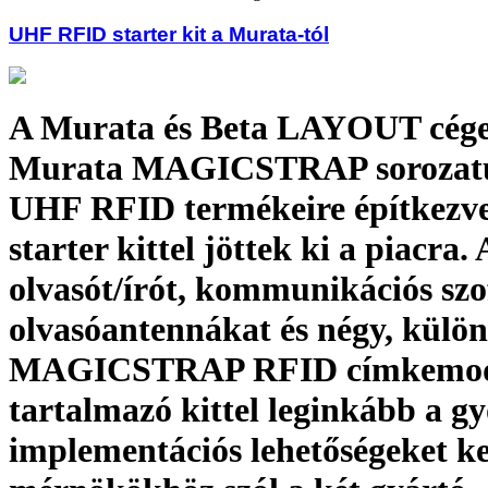
UHF RFID starter kit a Murata-tól
A Murata és Beta LAYOUT cége
Murata MAGICSTRAP sorozatú,
UHF RFID termékeire építkezv
starter kittel jöttek ki a piacra. 
olvasót/írót, kommunikációs szo
olvasóantennákat és négy, külö
MAGICSTRAP RFID címkemodu
tartalmazó kittel leginkább a g
implementációs lehetőségeket k