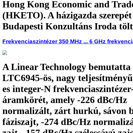
Hong Kong Economic and Trade
(HKETO). A házigazda szerepét
Budapesti Konzultáns Iroda tölt
Frekvenciaszintézer 350 MHz ... 6 GHz frekvenc
A Linear Technology bemutatta
LTC6945-ös, nagy teljesítményű
es integer-N frekvenciaszintézer
áramkörét, amely -226 dBc/Hz
normalizált, zárt hurkú, sávon b
fáziszajt, -274 dBc/Hz normalizá
zajt, -157 dBc/Hz szélessávú zajs