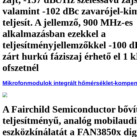
valamint -102 dBc zavarójel-ki
teljesít. A jellemző, 900 MHz-es
alkalmazásban ezekkel a
teljesítményjellemzőkkel -100 
zárt hurkú fáziszaj érhető el 1 
ofszetnél
Mikrofonmodulok integrált hőmérséklet-kompen
A Fairchild Semiconductor bőví
teljesítményű, analóg mobilaudi
eszközkínálatát a FAN3850x digi