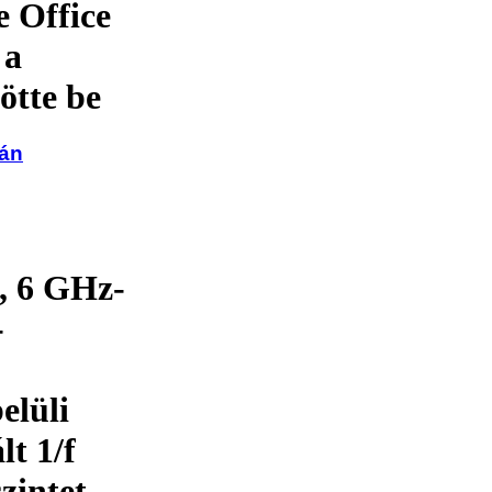
 Office
 a
ötte be
ián
, 6 GHz-
-
elüli
lt 1/f
zintet,