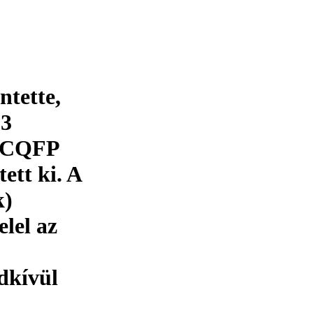
ntette,
 3
, CQFP
ett ki. A
k)
lel az
dkívül