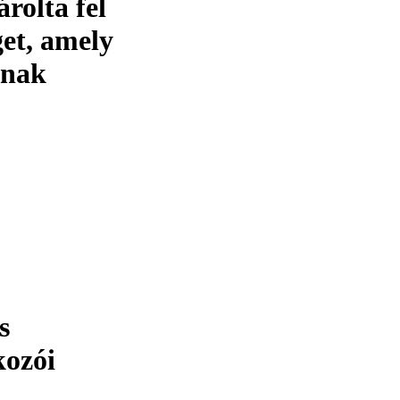
rolta fel
get, amely
ának
s
kozói