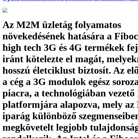
Az M2M üzletág folyamatos
növekedésének hatására a Fibo
high tech 3G és 4G termékek fej
iránt kötelezte el magát, melye
hosszú életciklust biztosít. Az e
a cég a 3G modulok egész soroz
piacra, a technológiában vezető 
platformjára alapozva, mely a
iparág különböző szegmenseibe
megkövetelt legjobb tulajdonsá