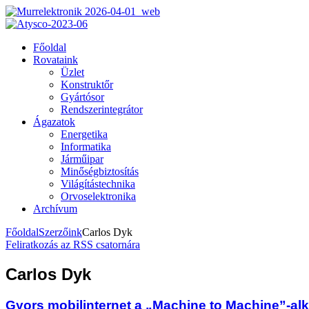
Főoldal
Rovataink
Üzlet
Konstruktőr
Gyártósor
Rendszerintegrátor
Ágazatok
Energetika
Informatika
Járműipar
Minőségbiztosítás
Világítástechnika
Orvoselektronika
Archívum
Főoldal
Szerzőink
Carlos Dyk
Feliratkozás az RSS csatornára
Carlos Dyk
Gyors mobilinternet a „Machine to Machine”-a