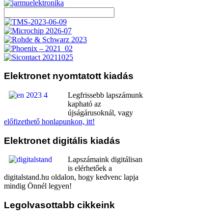
Elektronet
nyomtatott kiadás
Legfrissebb lapszámunk
kapható az
újságárusoknál, vagy
előfizethető honlapunkon, itt!
Elektronet
digitális kiadás
Lapszámaink digitálisan
is elérhetőek a
digitalstand.hu oldalon, hogy kedvenc lapja
mindig Önnél legyen!
Legolvasottabb
cikkeink