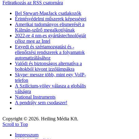
Feliratkozás az RSS csatornára
Bel Stewart-MagJack csatlakozók
Érintésvédelmi műszerek képességei
Amerikai tudományos elismerését a
Kálmán-szűrő megalkotójának
2022-re 4 nm-es gyártástechnológiát
céloz meg az Intel
Egyedi és szériamozgatási és -
ellenőrzési rendszerek a folyamatok
automatizálásához
Valódi és biztonságos alternatíva a
boltokból kivont izzólámpákra
Skype: messze több, mint egy VoIP-
telefon
A Szilícium-völgy válasza a globális
válságra
National Instruments
A pendrájv sem csodaszer!
Copyright © 2026. Heiling Média Kft.
Scroll to Top
Impresszum