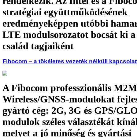
rendelkezik. Az Intel és a Fibo
stratégiai együttműködésének
eredményeképpen utóbbi hamar
LTE modulsorozatot bocsát ki a
család tagjaiként
Fibocom – a tökéletes vezeték nélküli kapcsolat
A Fibocom professzionális M2M
Wireless/GNSS-modulokat fejles
gyártó cég: 2G, 3G és GPS/G
modulok széles választékát kínál
melyet a jó minőség és gyártási