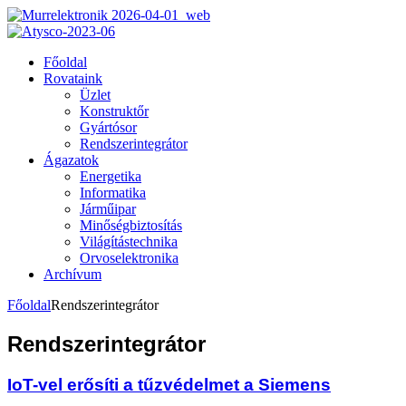
Főoldal
Rovataink
Üzlet
Konstruktőr
Gyártósor
Rendszerintegrátor
Ágazatok
Energetika
Informatika
Járműipar
Minőségbiztosítás
Világítástechnika
Orvoselektronika
Archívum
Főoldal
Rendszerintegrátor
Rendszerintegrátor
IoT-vel erősíti a tűzvédelmet a Siemens