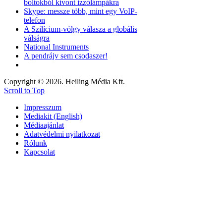
boltokból kivont izzólámpákra
Skype: messze több, mint egy VoIP-
telefon
A Szilícium-völgy válasza a globális
válságra
National Instruments
A pendrájv sem csodaszer!
Copyright © 2026. Heiling Média Kft.
Scroll to Top
Impresszum
Mediakit (English)
Médiaajánlat
Adatvédelmi nyilatkozat
Rólunk
Kapcsolat