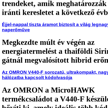
trendeket, amik meghatározzák
iránti keresletet a következő évb
Éjjel-nappal tiszta áramot biztosít a világ legn
naperőműve
Megkezdte múlt év végén az
energiatermelést a thaiföldi Sir
gátnál megvalósított hibrid erő
Az OMRON V440-F sorozatú, ultrakompakt, nagy
hálózatba kapcsolt kódolvasója
Az OMRON a MicroHAWK
termékcsaládot a V440-F készül
bővíti ki, amely ideális több kó