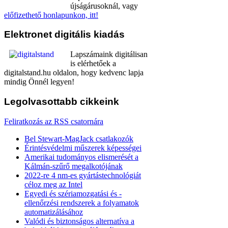
újságárusoknál, vagy
előfizethető honlapunkon, itt!
Elektronet
digitális kiadás
Lapszámaink digitálisan
is elérhetőek a
digitalstand.hu oldalon, hogy kedvenc lapja
mindig Önnél legyen!
Legolvasottabb
cikkeink
Feliratkozás az RSS csatornára
Bel Stewart-MagJack csatlakozók
Érintésvédelmi műszerek képességei
Amerikai tudományos elismerését a
Kálmán-szűrő megalkotójának
2022-re 4 nm-es gyártástechnológiát
céloz meg az Intel
Egyedi és szériamozgatási és -
ellenőrzési rendszerek a folyamatok
automatizálásához
Valódi és biztonságos alternatíva a