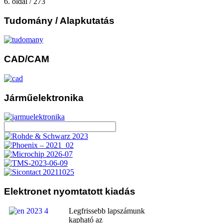
6. oldal / 273
Tudomány
/ Alapkutatás
CAD/CAM
Járműelektronika
Elektronet
nyomtatott kiadás
Legfrissebb lapszámunk
kapható az