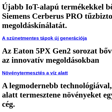
Újabb IoT-alapú termékekkel bő
Siemens Cerberus PRO tűzbizto
megoldáskínálatát.
A szünetmentes tápok új generációja
Az Eaton 5PX Gen2 sorozat bőv
az innovatív megoldásokban
Növénytermesztés a víz alatt
A legmodernebb technológiával, 
alatt termesztene növényeket eg
cég.