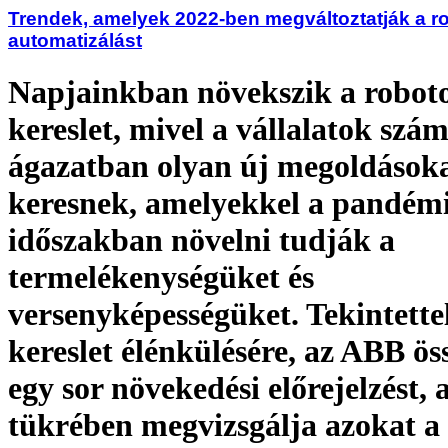
Trendek, amelyek 2022-ben megváltoztatják a r
automatizálást
Napjainkban növekszik a roboto
kereslet, mivel a vállalatok szá
ágazatban olyan új megoldások
keresnek, amelyekkel a pandémi
időszakban növelni tudják a
termelékenységüket és
versenyképességüket. Tekintette
kereslet élénkülésére, az ABB öss
egy sor növekedési előrejelzést,
tükrében megvizsgálja azokat a