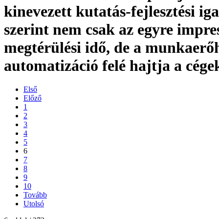
kinevezett kutatás-fejlesztési ig
szerint nem csak az egyre impre
megtérülési idő, de a munkaerőh
automatizáció felé hajtja a cége
Első
Előző
1
2
3
4
5
6
7
8
9
10
Tovább
Utolsó