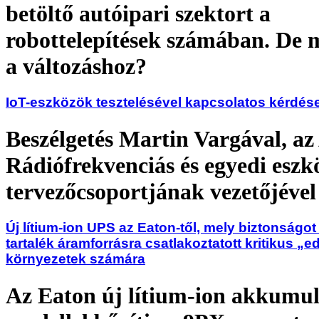
betöltő autóipari szektort a
robottelepítések számában. De m
a változáshoz?
IoT-eszközök tesztelésével kapcsolatos kérdés
Beszélgetés Martin Vargával, az
Rádiófrekvenciás és egyedi eszk
tervezőcsoportjának vezetőjével
Új lítium-ion UPS az Eaton-től, mely biztonságot
tartalék áramforrásra csatlakoztatott kritikus „e
környezetek számára
Az Eaton új lítium-ion akkumul