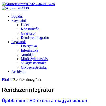
Főoldal
Rovataink
Üzlet
Konstruktőr
Gyártósor
Rendszerintegrátor
Ágazatok
Energetika
Informatika
Járműipar
Minőségbiztosítás
Világítástechnika
Orvoselektronika
Archívum
Főoldal
Rendszerintegrátor
Rendszerintegrátor
Újabb mini-LED széria a magyar piacon