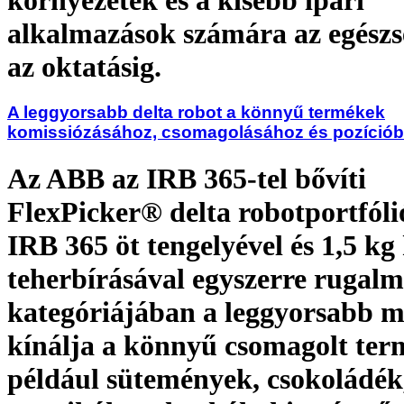
alkalmazások számára az egészs
az oktatásig.
A leggyorsabb delta robot a könnyű termékek
komissiózásához, csomagolásához és pozícióba
Az ABB az IRB 365-tel bővíti
FlexPicker® delta robotportfóli
IRB 365 öt tengelyével és 1,5 kg
teherbírásával egyszerre rugalm
kategóriájában a leggyorsabb m
kínálja a könnyű csomagolt ter
például sütemények, csokoládék