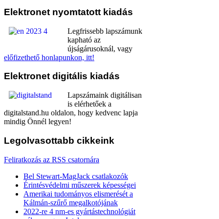
Elektronet
nyomtatott kiadás
Legfrissebb lapszámunk
kapható az
újságárusoknál, vagy
előfizethető honlapunkon, itt!
Elektronet
digitális kiadás
Lapszámaink digitálisan
is elérhetőek a
digitalstand.hu oldalon, hogy kedvenc lapja
mindig Önnél legyen!
Legolvasottabb
cikkeink
Feliratkozás az RSS csatornára
Bel Stewart-MagJack csatlakozók
Érintésvédelmi műszerek képességei
Amerikai tudományos elismerését a
Kálmán-szűrő megalkotójának
2022-re 4 nm-es gyártástechnológiát