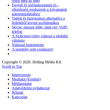
céloz meg az Intel
Egyedi és szériamozgatási és -
ellenőrzési rendszerek a folyamatok
automatizálásához
Valódi és biztonságos alternatíva a
boltokból kivont izzólámpákra
Skype: messze több, mint egy VoIP-
telefon
A Szilícium-völgy válasza a globális
válságra
National Instruments
A pendrájv sem csodaszer!
Copyright © 2026. Heiling Média Kft.
Scroll to Top
Impresszum
Mediakit (English)
Médiaajánlat
Adatvédelmi nyilatkozat
Rólunk
Kapcsolat