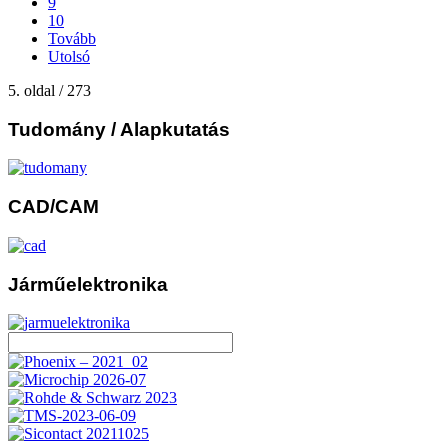
9
10
Tovább
Utolsó
5. oldal / 273
Tudomány
/ Alapkutatás
CAD/CAM
Járműelektronika