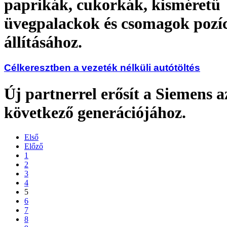
paprikák, cukorkák, kisméretű
üvegpalackok és csomagok pozí
állításához.
Célkeresztben a vezeték nélküli autótöltés
Új partnerrel erősít a Siemens a
következő generációjához.
Első
Előző
1
2
3
4
5
6
7
8