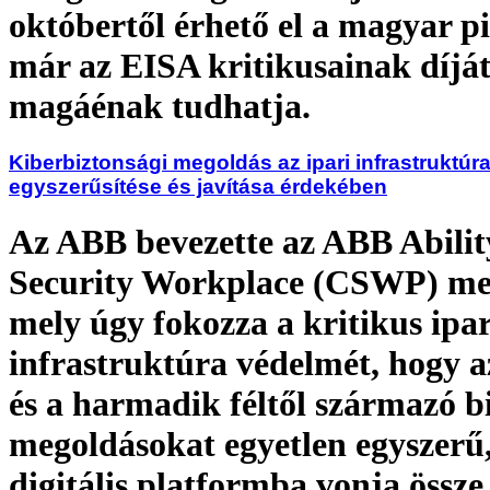
októbertől érhető el a magyar pi
már az EISA kritikusainak díját
magáénak tudhatja.
Kiberbiztonsági megoldás az ipari infrastruktú
egyszerűsítése és javítása érdekében
Az ABB bevezette az ABB Abili
Security Workplace (CSWP) me
mely úgy fokozza a kritikus ipar
infrastruktúra védelmét, hogy 
és a harmadik féltől származó b
megoldásokat egyetlen egyszerű,
digitális platformba vonja össze.