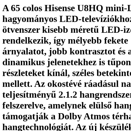
A 65 colos Hisense U8HQ mini
hagyományos LED-televíziókhoz
ötvenszer kisebb méretű LED-i
rendelkezik, így mélyebb fekete
árnyalatot, jobb kontrasztot és 
dinamikus jelenetekhez is tűpon
részleteket kínál, széles betekint
mellett. Az okostévé ráadásul n
teljesítményű 2.1.2 hangrendsze
felszerelve, amelynek elülső han
támogatják a Dolby Atmos térh
hangtechnológiát. Az új készülé