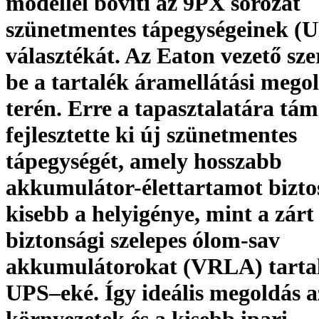
modellel bővíti az 9PX sorozat
szünetmentes tápegységeinek (
választékát. Az Eaton vezető szer
be a tartalék áramellátási mego
terén. Erre a tapasztalatára tá
fejlesztette ki új szünetmentes
tápegységét, amely hosszabb
akkumulátor-élettartamot biztos
kisebb a helyigénye, mint a zárt
biztonsági szelepes ólom-sav
akkumulátorokat (VRLA) tart
UPS–eké. Így ideális megoldás 
környezetek és a kisebb ipari