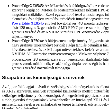
PowerEdgeXE8545: Az MI-terhelések feldolgozásához csúcstel
szerver a legújabb, MI-hez és adatelemzésekhez készült HPC-k
megoldást működteti. Ezzel egyszerűbbé teszi a mesterséges inte
elemzések és a fejlett számítási terhelések futtatását egyetlen r
PowerEdge XE8545
egy két bővítőhelyes, 4U méretű rackszerv
akár 128 magos 3. generációs AMD EPYC processzorok, né
grafikus vezérlő és az NVIDIA virtuális GPU-szoftverének opti
teljesítményét.
PowerEdge R750xa: A kifejezetten a teljesítmény felgyorsítására 
nagy grafikus teljesítményt biztosít a gépi tanulás betanítási fáz
következtetéshez és az MI alapú műveletekhez, beleértve a nemr
NVIDIA AI Enterprise szoftvercsomagot a VMware vSphere 7 2.
processzoros, 2U méretű szervert 3. generációs, skálázható Inte
processzorok működtetik, és akár négy dupla szélességű és hat 
grafikus vezérlő használatát támogatja.
Strapabíró és kismélységű szerverek
Az új portfólió tagjai a távoli és szélsőséges körülményeknek is ell
és XR12 szerverek, amelyek strapabíró kialakításuk mellett biztosítják
szükséges teljesítményt és biztonságot. A megerősített gépháznak, a 
a több gyorsító támogatásának köszönhetően az Intel-alapú XR11 és
mélységű szerverek a peremhálózati és terepi terhelések egyre növek
kiszolgálására készültek.