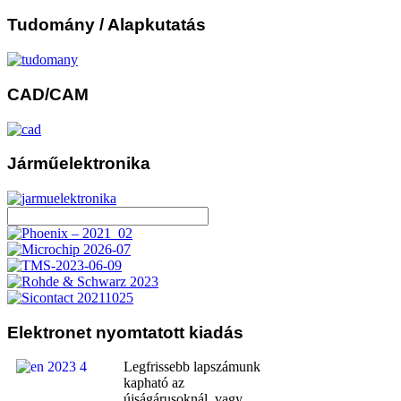
Tudomány
/ Alapkutatás
CAD/CAM
Járműelektronika
Elektronet
nyomtatott kiadás
Legfrissebb lapszámunk
kapható az
újságárusoknál, vagy