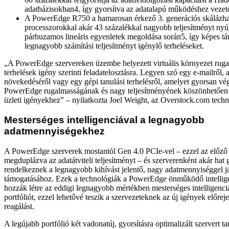
adatbázisokban4, így gyorsítva az adatalapú működéshez vezető
A PowerEdge R750 a hamarosan érkező 3. generációs skálázh
processzorokkal akár 43 százalékkal nagyobb teljesítményt ny
párhuzamos lineáris egyenletek megoldása során5, így képes tá
legnagyobb számítási teljesítményt igénylő terheléseket.
„A PowerEdge szervereken üzembe helyezett virtuális környezet rugal
terhelések igény szerinti feladatelosztásra. Legyen szó egy e-mailről,
növekedéséről vagy egy gépi tanulási terhelésről, amelyet gyorsan végr
PowerEdge rugalmasságának és nagy teljesítményének köszönhetően 
üzleti igényekhez” – nyilatkozta Joel Weight, az Overstock.com techn
Mesterséges intelligenciával a legnagyobb
adatmennyiségekhez
A PowerEdge szerverek mostantól Gen 4.0 PCIe-vel – ezzel az előző
megduplázva az adatátviteli teljesítményt – és szerverenként akár hat 
rendelkeznek a legnagyobb kihívást jelentő, nagy adatmennyiséggel já
támogatásához. Ezek a technológiák a PowerEdge önműködő intellige
hozzák létre az eddigi legnagyobb mértékben mesterséges intelligen
portfóliót, ezzel lehetővé teszik a szervezeteknek az új igények előrej
reagálást.
A legújabb portfólió két vadonatúj, gyorsításra optimalizált szervert ta