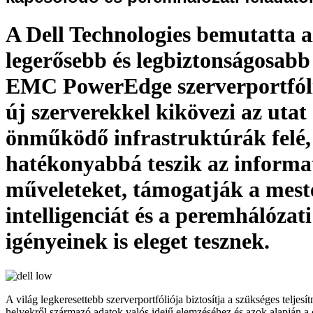
A Dell Technologies bemutatta a
legerősebb és legbiztonságosabb
EMC PowerEdge szerverportfóli
új szerverekkel kikövezi az utat
önműködő infrastruktúrák felé
hatékonyabbá teszik az informa
műveleteket, támogatják a mest
intelligenciát és a peremhálózati
igényeinek is eleget tesznek.
A világ legkeresettebb szerverportfóliója biztosítja a szükséges teljes
helyekről származó adatok valós idejű elemzéséhez és azok alapján a 