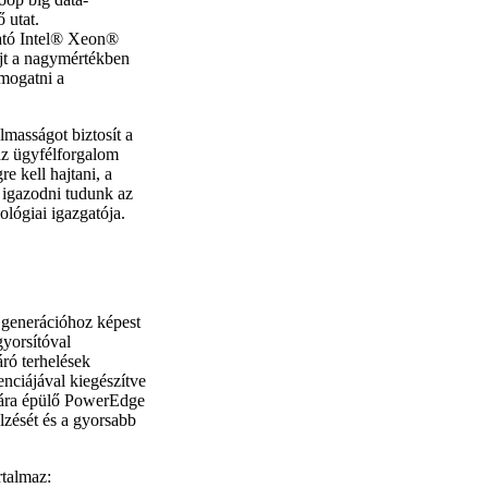
 utat.
ató Intel® Xeon®
újt a nagymértékben
mogatni a
masságot biztosít a
 az ügyfélforgalom
e kell hajtani, a
igazodni tudunk az
ológiai igazgatója.
 generációhoz képest
gyorsítóval
ró terhelések
nciájával kiegészítve
ciára épülő PowerEdge
elzését és a gyorsabb
rtalmaz: