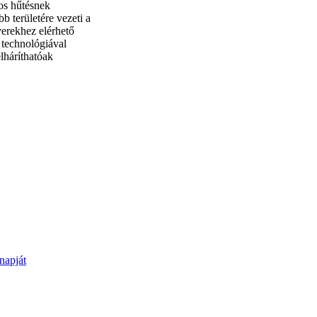
os hűtésnek
 területére vezeti a
verekhez elérhető
i technológiával
lháríthatóak
napját