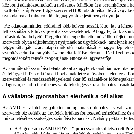
központi adatközpontoktól a nyilvános felhőkön át a peremhálózati he
portfólió 17 új PowerEdge szerverrel1100 tulajdonában lévő vagy bej
szabadalmával minden idők legnagyobb teljesítményét nyújtja.
„Az adatokat minden eddiginél több helyen hozzák létre, így a lehető
felhasználásuk kihívást jelent a szervezeteknek. Ahogy fejlődik az inf
infrastruktúra helyétől függetlenül elengedhetetlenné válik a fejlett au
szerverek olyan teljesítményt nyújtanak az ügyfeleknek, amelynek seg
felgyorsíthatják az adatalapú működés kialakítását és nagyot léphet
számítástechnika irányába” – mondta Jeff Boudreau, a Dell Technologi
megoldásokért felelős csoportjának elnöke és ügyvezetője.
Az önműködő számítási feladatokkal az ügyfelek önállóan üzembe hely
és felügyelt infrastruktúrákat hozhatnak létre a jövőben. Jelenleg a 
szerverekkel és rendszerfelügyelettel akár 85 százalékos időmegtakarít
átlagosan, és több tucat lépés válik feleslegessé az automatizálásnak 
A vállalatok gyorsabban elérhetik a céljaikat
Az AMD és az Intel legújabb technológiáinak optimalizálásával az ú
szerverek biztosítják az ügyfelek kritikus fontosságú terheléseihez és
működtetéséhez szükséges számítási kapacitást. Néhány példa a fejles
A 3. generációs AMD EPYC™ processzorokkal felszerelt Po
60 százalékkal felgyorsítja az adatfeldolgozási kapacitást a Had