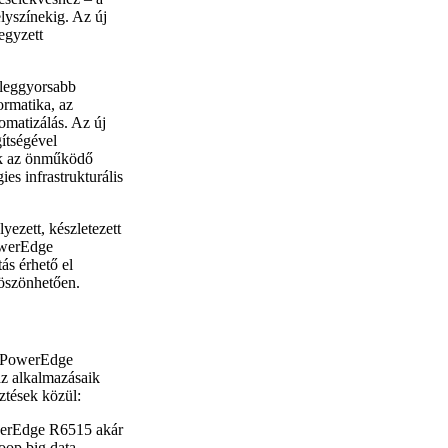
lyszínekig. Az új
egyzett
 leggyorsabb
ormatika, az
tomatizálás. Az új
ítségével
nek az önműködő
es infrastrukturális
ezett, készletezett
PowerEdge
ás érhető el
köszönhetően.
j PowerEdge
 az alkalmazásaik
ztések közül:
werEdge R6515 akár
oop big data-