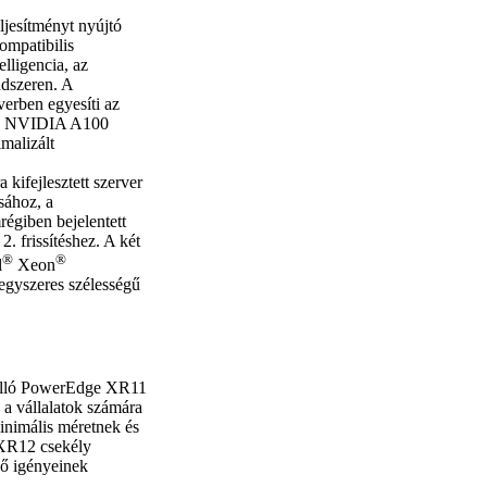
jesítményt nyújtó
ompatibilis
lligencia, az
endszeren. A
erben egyesíti az
gy NVIDIA A100
malizált
kifejlesztett szerver
isához, a
égiben bejelentett
 frissítéshez. A két
®
®
l
Xeon
egyszeres szélességű
enálló PowerEdge XR11
 a vállalatok számára
minimális méretnek és
 XR12 csekély
vő igényeinek