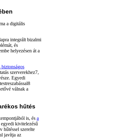
kében
a a digitális
lapra integrált bizalmi
blémát, és
embe helyezésen át a
 biztonságos
tatás szerverekhez7,
 része. Egyedi
estreszabással8
hetővé válnak a
karékos hűtés
zempontjából is, és
a
z egyedi kivitelezésű
v hűtéssel szerelte
l javítja az