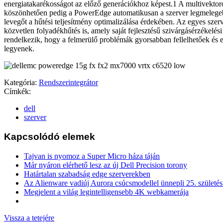
energiatakarékosságot az előző generációkhoz képest.1 A multivektor
köszönhetően pedig a PowerEdge automatikusan a szerver legmelegebb
levegőt a hűtési teljesítmény optimalizálása érdekében. Az egyes szer
közvetlen folyadékhűtés is, amely saját fejlesztésű szivárgásérzékelés
rendelkezik, hogy a felmerülő problémák gyorsabban fellelhetőek és e
legyenek.
Kategória:
Rendszerintegrátor
Címkék:
dell
szerver
Kapcsolódó elemek
Tajvan is nyomoz a Super Micro háza táján
Már nyáron elérhető lesz az új Dell Precision torony
Határtalan szabadság edge szerverekben
Az Alienware vadiúj Aurora csúcsmodellel ünnepli 25. születés
Megjelent a világ legintelligensebb 4K webkamerája
Vissza a tetejére