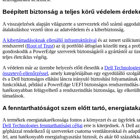
Beépített biztonság a teljes körű védelem érde
A visszajelzések alapján világszerte a szervezetek első számú aggodalm
átalakuláshoz vezető úton az adatvédelem és a kiberbiztonság.
A kibertámadásoknak ellenálló infrastruktúrával
és az ismert szilícium
rendszerrel (
Root of Trust
) az új portfólió átfogóan közelíti meg a pro
gondoskodik a PowerEdge szerverek biztonságáról a gyártástól az üz
teljes életciklus végéig.
A védelem már az üzembe helyezés előtt élesedik a
Dell Technologies
összetevő-ellenőrzéssel
, amely kategóriájában egy egyedülálló szolgál
és a Dell biztonságos ellátási láncra irányuló biztosítási folyamatának
funkciókkal, például a PowerEdge UEFI biztonságos rendszerindítás-t
hatékonyabban felügyelhető a rendszerindítás biztonsága, így elkerül
támadások.
A fenntarthatóságot szem előtt tartó, energiata
A termékek energiatakarékossága fontos a környezet és az ügyfelek s
Dell Technologies fenntarthatósági céljai
erre is kiterjednek. A Dell a
gépházzal rendelkező új szervereket csatorna ventilátorokkal és adaptí
fel, ami hatékonyabb energiafogyasztást biztosít, és akár 60 százalékka