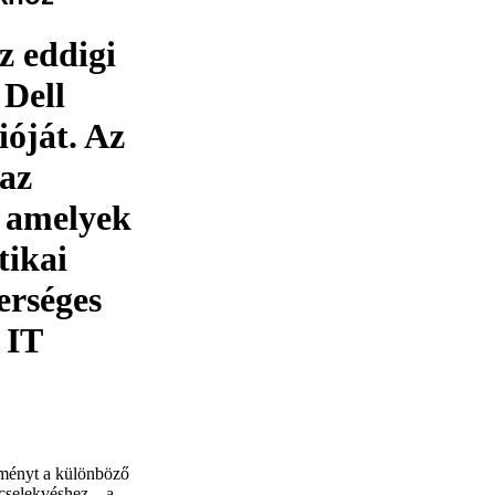
z eddigi
 Dell
óját. Az
 az
, amelyek
tikai
erséges
 IT
ítményt a különböző
cselekvéshez – a