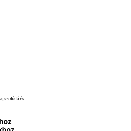
kapcsolódó és
ához
okhoz