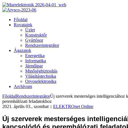
Főoldal
Rovataink
Üzlet
Konstruktőr
Gyártósor
Rendszerintegrátor
Ágazatok
Energetika
Informatika
Járműipar
Minőségbiztosítás
Világítástechnika
Orvoselektronika
Archívum
Főoldal
Rendszerintegrátor
Új szerverek mesterséges intelligenciához 
peremhálózati feladatokhoz
2021. április 03., szombat
::
ELEKTROnet Online
Új szerverek mesterséges intelligenci
kapcsolódó és peremhálózati feladat