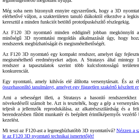
legintelligensebb megoldást nyújtja.
Még soha nem bizonyult ennyire egyszerűnek, hogy a 3D nyomtat
elérhetővé váljon, a szakterületen tanuló diákoktól elkezdve a legki
keresztül a minden funkciót betöltő prototípuskészítő részlegekig.
Az F120 3D nyomtató minden eddiginél jobban megkönnyíti a 
minőségű 3D nyomtatási megoldás alkalmazását úgy, hogy hozz
rendszerek megbízhatóságát és megismételhetőségét.
Az F120 3D nyomtató egy kompakt rendszer, amelyet úgy fejleszte
megismételhető eredményeket adjon. A Stratasys által mintegy 1
rendszer a tapasztalatok szerint több kulcsfontosságú területe
konkurenciát.
Egy nyomtató, amely kihívás elé állította versenytársait. És az é
összehasonlító tanulmányt, amelyet egy független szakértő készített er
Ami a sebességet illeti, a Stratasys a hasonló rendszerekhez
növekedésről számolt be. Azt is tesztelték, hogy a gép a versenytá
teljesít a jellemzők reprodukálása, az alkatrészszilárdság és a fe
berendezésben fűtött munkatér és beépített érintőképernyős vezérlő b
kezelést.
Mi teszi az F120-ast a legmegbízhatóbb 3D nyomtatóvá?
Nézzen a s
le az F120 3D nyomtató technikai ismertetőjét!