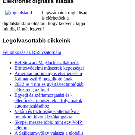
Elektronet
digitális kiadás
Lapszámaink digitálisan
is elérhetőek a
digitalstand.hu oldalon, hogy kedvenc lapja
mindig Önnél legyen!
Legolvasottabb
cikkeink
Feliratkozás az RSS csatornára
Bel Stewart-MagJack csatlakozók
Érintésvédelmi műszerek képességei
Amerikai tudományos elismerését a
Kálmán-szűrő megalkotójának
2022-re 4 nm-es gyártástechnológiát
céloz meg az Intel
Egyedi és szériamozgatási és -
ellenőrzési rendszerek a folyamatok
automatizálásához
Valódi és biztonságos alternatíva a
boltokból kivont izzólámpákra
Skype: messze több, mint egy VoIP-
telefon
A Szilícium-völgy válasza a globális