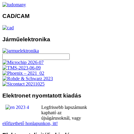
CAD/CAM
Járműelektronika
Elektronet
nyomtatott kiadás
Legfrissebb lapszámunk
kapható az
újságárusoknál, vagy
előfizethető honlapunkon, itt!