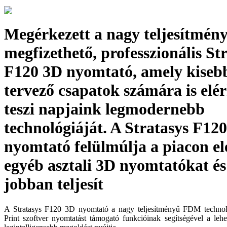
Megérkezett a nagy teljesítmény
megfizethető, professzionális St
F120 3D nyomtató, amely kisebb
tervező csapatok számára is elé
teszi napjaink legmodernebb
technológiáját. A Stratasys F12
nyomtató felülmúlja a piacon el
egyéb asztali 3D nyomtatókat és
jobban teljesít
A Stratasys F120 3D nyomtató a nagy teljesítményű FDM techn
Print szoftver nyomtatást támogató funkcióinak segítségével a leh