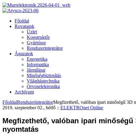
Főoldal
Rovataink
Üzlet
Konstruktőr
Gyártósor
Rendszerintegrátor
Ágazatok
Energetika
Informatika
Járműipar
Minőségbiztosítás
Világítástechnika
Orvoselektronika
Archívum
Főoldal
Rendszerintegrátor
Megfizethető, valóban ipari minőségű 3D 
2019. szeptember 02., hétfő
::
ELEKTROnet Online
Megfizethető, valóban ipari minőségű
nyomtatás