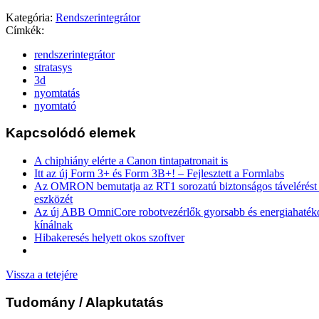
Kategória:
Rendszerintegrátor
Címkék:
rendszerintegrátor
stratasys
3d
nyomtatás
nyomtató
Kapcsolódó elemek
A chiphiány elérte a Canon tintapatronait is
Itt az új Form 3+ és Form 3B+! – Fejlesztett a Formlabs
Az OMRON bemutatja az RT1 sorozatú biztonságos távelérést b
eszközét
Az új ABB OmniCore robotvezérlők gyorsabb és energiahaték
kínálnak
Hibakeresés helyett okos szoftver
Vissza a tetejére
Tudomány
/ Alapkutatás