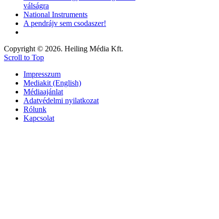
válságra
National Instruments
A pendrájv sem csodaszer!
Copyright © 2026. Heiling Média Kft.
Scroll to Top
Impresszum
Mediakit (English)
Médiaajánlat
Adatvédelmi nyilatkozat
Rólunk
Kapcsolat