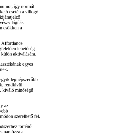
imumot, így normál
ció esetén a villogó
ijáratjelző
észvilágítási
em csökken a
d Affordance
gfelelően lehetőség
 külön aktiválására.
lasztékának egyes
znek.
 egyik legnépszerűbb
k, rendkívül
ő, kiváló minőségű
ly az
nyebb
módon szerelhető fel.
ndszerhez történő
és naplózza a