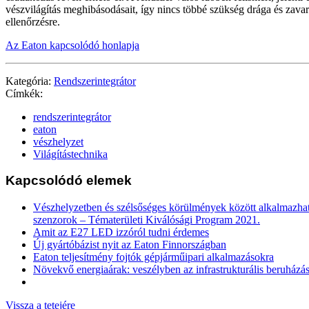
vészvilágítás meghibásodásait, így nincs többé szükség drága és zava
ellenőrzésre.
Az Eaton kapcsolódó honlapja
Kategória:
Rendszerintegrátor
Címkék:
rendszerintegrátor
eaton
vészhelyzet
Világítástechnika
Kapcsolódó elemek
Vészhelyzetben és szélsőséges körülmények között alkalmazha
szenzorok – Tématerületi Kiválósági Program 2021.
Amit az E27 LED izzóról tudni érdemes
Új gyártóbázist nyit az Eaton Finnországban
Eaton teljesítmény fojtók gépjárműipari alkalmazásokra
Növekvő energiaárak: veszélyben az infrastrukturális beruházá
Vissza a tetejére