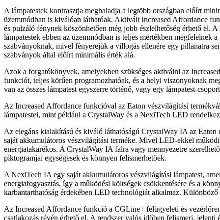
A lámpatestek kontrasztja meghaladja a legtöbb országban előírt min
üzemmódban is kiválóan láthatóak. Aktivált Increased Affordance funk
és pulzáló fénynek köszönhetően még jobb észlelhetőség érhető el. A k
lámpatestek ebben az üzemmódban is teljes mértékben megfelelnek a v
szabványoknak, mivel fényerejük a villogás ellenére egy pillanatra s
szabványok által előírt minimális érték alá.
Azok a forgatókönyvek, amelyekben szükséges aktiválni az Increase
funkciót, teljes körűen programozhatóak, és a helyi viszonyoknak me
van az összes lámpatest egyszerre történő, vagy egy lámpatest-csoport
Az Increased Affordance funkcióval az Eaton vészvilágítási termékvá
lámpatestei, mint például a CrystalWay és a NexiTech LED rendelke
Az elegáns kialakítású és kiváló láthatóságú CrystalWay IA az Eaton
saját akkumulátoros vészvilágítási terméke. Mivel LED-ekkel működi
energiatakarékos. A CrystalWay IA falra vagy mennyezetre szerelhet
piktogramjai egységesek és könnyen felismerhetőek.
A NexiTech IA egy saját akkumulátoros vészvilágítási lámpatest, ame
energiafogyasztás, így a működési költségek csökkentésére és a kön
karbantarthatóság érdekében LED technológiát alkalmaz. Különböző 
Az Increased Affordance funkció a CGLine+ felügyeleti és vezérlőre
csatlakozás révén érhető el. A rendszer valós időben felismeri, jelenti 