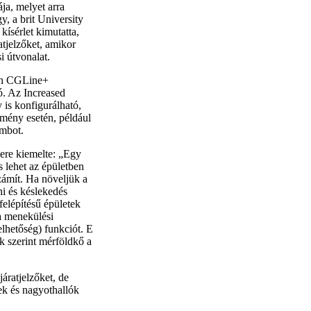
ja, melyet arra
, a brit University
kísérlet kimutatta,
tjelzőket, amikor
i útvonalat.
ton CGLine+
ó. Az Increased
 is konfigurálható,
emény esetén, például
ombot.
ere kiemelte: „Egy
 lehet az épületben
ámít. Ha növeljük a
ni és késlekedés
elépítésű épületek
 a menekülési
elhetőség) funkciót. E
k szerint mérföldkő a
áratjelzőket, de
tek és nagyothallók