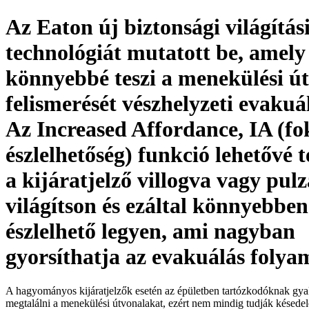
Az Eaton új biztonsági világítás
technológiát mutatott be, amely
könnyebbé teszi a menekülési ú
felismerését vészhelyzeti evakuá
Az Increased Affordance, IA (fo
észlelhetőség) funkció lehetővé t
a kijáratjelző villogva vagy pul
világítson és ezáltal könnyebben
észlelhető legyen, ami nagyban
gyorsíthatja az evakuálás folya
A hagyományos kijáratjelzők esetén az épületben tartózkodóknak gya
megtalálni a menekülési útvonalakat, ezért nem mindig tudják késede