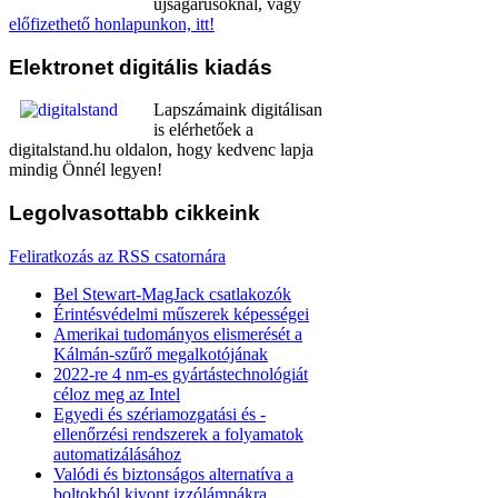
újságárusoknál, vagy
előfizethető honlapunkon, itt!
Elektronet
digitális kiadás
Lapszámaink digitálisan
is elérhetőek a
digitalstand.hu oldalon, hogy kedvenc lapja
mindig Önnél legyen!
Legolvasottabb
cikkeink
Feliratkozás az RSS csatornára
Bel Stewart-MagJack csatlakozók
Érintésvédelmi műszerek képességei
Amerikai tudományos elismerését a
Kálmán-szűrő megalkotójának
2022-re 4 nm-es gyártástechnológiát
céloz meg az Intel
Egyedi és szériamozgatási és -
ellenőrzési rendszerek a folyamatok
automatizálásához
Valódi és biztonságos alternatíva a
boltokból kivont izzólámpákra