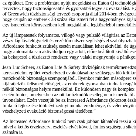
az épületet. Erre a problémára nyújt megoldást az Eaton új technológiá
terveztek, hogy biztonságosabbá és gyorsabbá tegye az evakuálást. Egy
of Greenwich tűzbiztonsági tervező csoportja által 2014-ben elvégzett 
hogy csupán az emberek 38 százaléka ismeri fel a hagyományos kijára
egy ismeretlen környezetben kell megtalálni a legközelebbi menekülés
Az új lámpatestek folyamatos, villogó vagy pulzáló világítása az Ea
vészvilágítás-felügyeleti és vezérlőrendszer segítségével szabályozhat
Affordance funkciót szükség esetén manuálisan lehet aktiválni, de úgy
hogy automatikusan aktiválódjon egy adott, előre beállított kiváltó es
ha bekapcsol a tűzriasztó rendszer, vagy valaki megnyomja a pánikg
Jean-Luc Scheer, az Eaton Life & Safety divíziójának termékmenedzs
kereskedelmi épület vészhelyzeti evakuálásához szükséges idő kritikus
tartózkodók biztonsága szempontjából. Ilyenkor minden másodperc sz
kijáratjelzők felismerhetőségét, az emberek gyorsabban tudnak reagál
nélkül biztonságos helyre menekülni. Ez különösen nagy és komplex f
esetén fontos, amelyekben az ott tartózkodók esetleg nem ismerik jól
útvonalakat. Ezért vezetjük be az Increased Affordance (fokozott észl
funkció fejlesztése több évtizednyi munka eredménye, és véleményün
vészhelyzeti evakuáció biztonságossá tételében.”
Az Increased Affordance funkció nem csak jobban láthatóvá teszi a kij
mivel a kettős érzékszervi észlelés elvét követi, fontos segítség a sike
számára is.