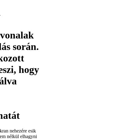
i
tvonalak
lás során.
kozott
eszi, hogy
zálva
matát
kran nehezére esik
lem nélkül elhagyni