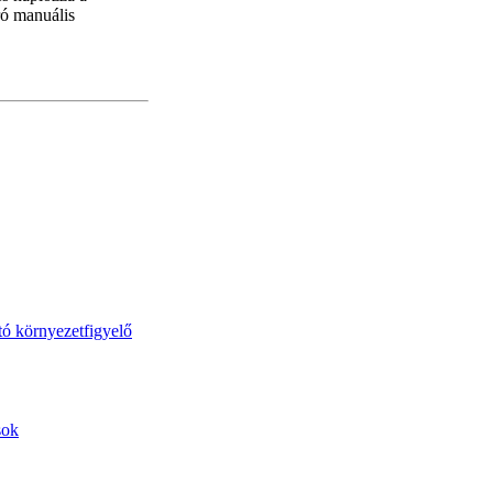
ró manuális
tó környezetfigyelő
sok