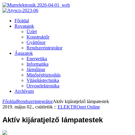
Főoldal
Rovataink
Üzlet
Konstruktőr
Gyártósor
Rendszerintegrátor
Ágazatok
Energetika
Informatika
Járműipar
Minőségbiztosítás
Világítástechnika
Orvoselektronika
Archívum
Főoldal
Rendszerintegrátor
Aktív kijáratjelző lámpatestek
2019. május 02., csütörtök
::
ELEKTROnet Online
Aktív kijáratjelző lámpatestek