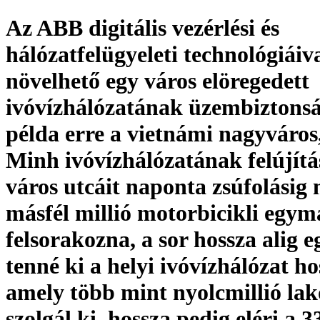
Az ABB digitális vezérlési és
hálózatfelügyeleti technológiáiv
növelhető egy város elöregedett
ivóvízhálózatának üzembiztonsá
példa erre a vietnámi nagyváros
Minh ivóvízhálózatának felújítá
város utcáit naponta zsúfolásig 
másfél millió motorbicikli egy
felsorakozna, a sor hossza alig e
tenné ki a helyi ivóvízhálózat h
amely több mint nyolcmillió lak
szolgál ki, hossza pedig eléri a 3