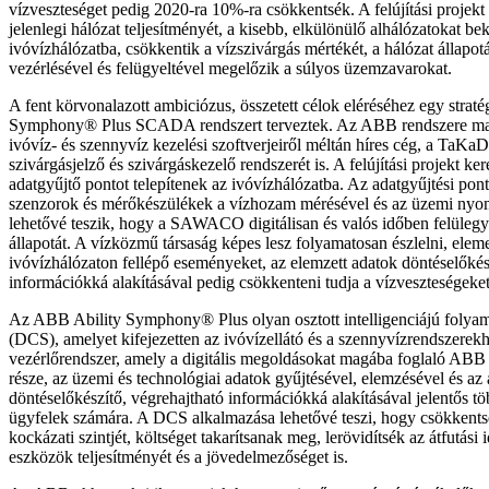
vízveszteséget pedig 2020-ra 10%-ra csökkentsék. A felújítási projekt 
jelenlegi hálózat teljesítményét, a kisebb, elkülönülő alhálózatokat be
ivóvízhálózatba, csökkentik a vízszivárgás mértékét, a hálózat állapot
vezérlésével és felügyeltével megelőzik a súlyos üzemzavarokat.
A fent körvonalazott ambiciózus, összetett célok eléréséhez egy stra
Symphony® Plus SCADA rendszert terveztek. Az ABB rendszere mag
ivóvíz- és szennyvíz kezelési szoftverjeiről méltán híres cég, a TaKaDu
szivárgásjelző és szivárgáskezelő rendszerét is. A felújítási projekt ke
adatgyűjtő pontot telepítenek az ivóvízhálózatba. Az adatgyűjtési pont
szenzorok és mérőkészülékek a vízhozam mérésével és az üzemi nyom
lehetővé teszik, hogy a SAWACO digitálisan és valós időben felülegye
állapotát. A vízközmű társaság képes lesz folyamatosan észlelni, eleme
ivóvízhálózaton fellépő eseményeket, az elemzett adatok döntéselőkés
információkká alakításával pedig csökkenteni tudja a vízveszteségeket
Az ABB Ability Symphony® Plus olyan osztott intelligenciájú folyam
(DCS), amelyet kifejezetten az ivóvízellátó és a szennyvízrendszerekhe
vezérlőrendszer, amely a digitális megoldásokat magába foglaló ABB
része, az üzemi és technológiai adatok gyűjtésével, elemzésével és az
döntéselőkészítő, végrehajtható információkká alakításával jelentős tö
ügyfelek számára. A DCS alkalmazása lehetővé teszi, hogy csökkents
kockázati szintjét, költséget takarítsanak meg, lerövidítsék az átfutási i
eszközök teljesítményét és a jövedelmezőséget is.