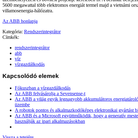
5600 megawattal több elektromos energiát termel majd a vietnámi or
villamosenergia-hálózatra.
Az ABB honlapja
Kategória:
Rendszerintegrátor
Címkék:
rendszerintegrátor
abb
víz
vízgazdálkodás
Kapcsolódó elemek
Fókuszban a vízgazdálkodás
Az ABB felvásárolja a Sevensense-t
Az ABB a világ egyik legnagyobb akkumulátoros energiatároló 
üzembe
A robotok pontos és alkalmazkodóképes elektronikai gyártást b
Az ABB és a Microsoft együttműködik, hogy a generatív mesters
használják az ipari alkalmazásokban
Vissza a tetejére