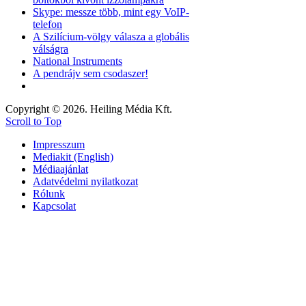
Skype: messze több, mint egy VoIP-
telefon
A Szilícium-völgy válasza a globális
válságra
National Instruments
A pendrájv sem csodaszer!
Copyright © 2026. Heiling Média Kft.
Scroll to Top
Impresszum
Mediakit (English)
Médiaajánlat
Adatvédelmi nyilatkozat
Rólunk
Kapcsolat