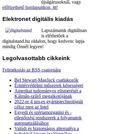
újságárusoknál, vagy
előfizethető honlapunkon, itt!
Elektronet
digitális kiadás
Lapszámaink digitálisan
is elérhetőek a
digitalstand.hu oldalon, hogy kedvenc lapja
mindig Önnél legyen!
Legolvasottabb
cikkeink
Feliratkozás az RSS csatornára
Bel Stewart-MagJack csatlakozók
Érintésvédelmi műszerek képességei
Amerikai tudományos elismerését a
Kálmán-szűrő megalkotójának
2022-re 4 nm-es gyártástechnológiát
céloz meg az Intel
Egyedi és szériamozgatási és -
ellenőrzési rendszerek a folyamatok
automatizálásához
Valódi és biztonságos alternatíva a
boltokból kivont izzólámpákra