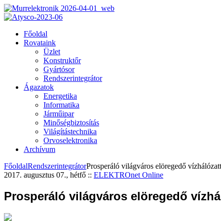
Főoldal
Rovataink
Üzlet
Konstruktőr
Gyártósor
Rendszerintegrátor
Ágazatok
Energetika
Informatika
Járműipar
Minőségbiztosítás
Világítástechnika
Orvoselektronika
Archívum
Főoldal
Rendszerintegrátor
Prosperáló világváros elöregedő vízhálózatt
2017. augusztus 07., hétfő
::
ELEKTROnet Online
Prosperáló világváros elöregedő vízhá