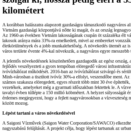
kilométert
A korábban halászatra alapozott gazdaságra támaszkodó nagyváros ali
Vietnám gazdasági központjává nőtte ki magát, és az ország legnagyob
Az 1960-as években Vietnám lakosságának csupán öt százaléka élt vá
lakosok aránya mára 33%-ra emelkedett, mivel az embereket vonzzák
életkörülmények és a jobb munkalehetőség. A növekedés ütemét az is j
város területe évente 4%-kal növekszik, a nagyváros egyre messzebb to
A jelentős növekedésnek köszönhetően gazdagodik az egész ország, 
fejlődés veszélyezteti a gyors tempóban elöregedő városi infrastruktúr
ivóvízhálózat működését. 2016-ban az ivóvízhálózat szivárgó és sérül
Minh-városban a tisztított ivóvíz 30%-a elfolyt, veszendőbe ment. Az 
számos szakasza elöregedett, egyes részeit több mint 30 éve építették
vezetékek, amelyeket még a gyarmati időszakban fektettek le. A vízve
tavalyi évben túllépte a 150 millió köbmétert. A helyzet súlyosságát é
érdemes megjegyezni, hogy a fejlett nagyvárosokban a vízveszteség 
között mozog.
Lépést tartani a város növekedésével
A Saigoni Vízművek (Saigon Water Corporation/SAWACO) elkezdte 
nagyszabású felújítását. A projekt célja, hogy lépést tartsanak az urba