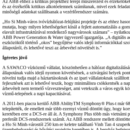
Az ABB ehhez a kritikus projekthez terepi műszerezést és érzékelőket
és az érzékelők kritikus alkotóelemnek számítanak, mivel ezek feladat
minőségű adatokat szállítsanak a vezérlőrendszer számára.
„Ho Si Minh-város ivóvízhálózat-felújítási projektje és az ehhez hasonl
mutatja, hogy milyen lehetőségeket kínál a fejlett automatizálás a 
elavult infrastruktúrával rendelkező nagyvárosok számara” – nyilatko
ABB Power Generation & Water ügyvezető igazgatója. „A digitális ad
eszközöktől történő „okos” begyűjtése valós idejű információkkal szol
állapotáról, és lehetővé teszi az árbevétel növelését is.”
Ígéretes jövő
A SAWACO vízközmű vállalat, köszönhetően a hálózat digitalizálásán
állapotának valós idejű nyomon követésének, a szivárgási helyek pon
növelni tudja majd a háztartásoknak és az ipari vállalatoknak szállítot
fejlesztések azt is lehetővé teszik, hogy minimálisra csökkentsék a n
árbevételt nem termelő vízveszteséget, ami vetekszik a város egyik 
vízmű-telepének a napi kapacitásával.
A 2011-ben piacra kerülő ABB AbilityTM Symphony® Plus-t már 68
telepítették, de emellett már több ezernyi vízmű döntött úgy, hogy kor
keretében erre a DCS-re áll át. A Symphony Plus több más vietnámi pr
preferált DCS-rendszernek számít. Az ABB rendszere mellett döntöttek,
a Ho Si Minh-várostól 250 km-re keletre található Vinh Tan 4 szuperk
üzembehelyezési és bővítési projektje keretében is. A beruház befeje