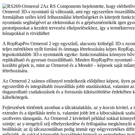
Az RS Components bejelentette, hogy elérhetőv
Ormerod 3D-s nyomtató új változatát, ami egy egyszerűen összeállítha
formájában széles körű felhasználási lehetőségeket és kiterjedt funkcio
nyomtatás segítségével az elektronikai és a gépészmérnökök igen gyors
prototípusokat a kezdeti tervezési elképzelésekhez, így a terméktervez
hónapokkal is rövidülhet
A RepRapPro Ormerod 2 egy egyszínű, alacsony költségű 3D-s nyom
teljes mértékben nyílt forrású és önmaga létrehozására képes RepRap
legsokoldalúbb 3D-s nyomtatók egyike: funkcionalitása könnyen bőví
replikálható és gyorsan összeállítható. Minden RepRapPro nyomtató –
korábbi gépek is, mint az Ormerod és a Mendel – képesek saját műany
létrehozására.
Az Ormerod 2 számos előnnyel rendelkezik elődjéhez képest, ilyen pé
egyszerűbb és integráltabb összeállítás jobb utasításokkal, valamint a
dugaszolható csatlakozások és a forrasztás kiküszöbölése érdekében ki
kábelkötegek.
Fejlesztések történtek azonban a tálcakialakítás, az y-kocsis kivitel, a 
extruder és a tápellátás terén is, valamint jobb lett a kibocsátások szab
szoftveres támogatás. Az Ormerod 2 kivitelnél például sokkal könnyebb
szintje; az y-tengelyű szíj elhelyezkedése és felfogatása megkönnyíti a
beállítását; az új tálcaszondában pedig immár egy négyvezetékes diff
működik, és sokkal könnyebb hozzáférést biztosít az extruderhez tisztí