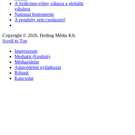
A Szilícium-völgy válasza a globális
válságra
National Instruments
A pendrájv sem csodaszer!
Copyright © 2026. Heiling Média Kft.
Scroll to Top
Impresszum
Mediakit (English)
Médiaajánlat
Adatvédelmi nyilatkozat
Rólunk
Kapcsolat