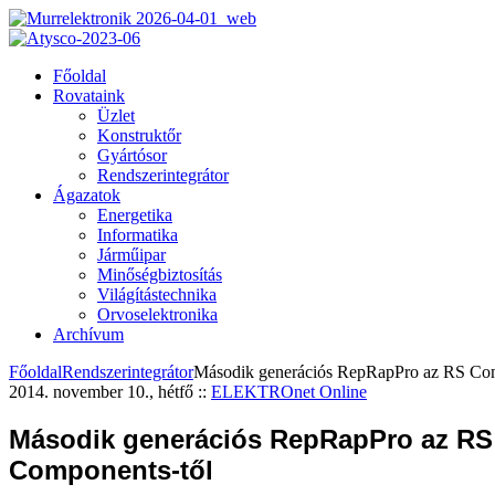
Főoldal
Rovataink
Üzlet
Konstruktőr
Gyártósor
Rendszerintegrátor
Ágazatok
Energetika
Informatika
Járműipar
Minőségbiztosítás
Világítástechnika
Orvoselektronika
Archívum
Főoldal
Rendszerintegrátor
Második generációs RepRapPro az RS Com
2014. november 10., hétfő
::
ELEKTROnet Online
Második generációs RepRapPro az RS
Components-től