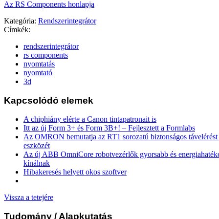
Az RS Components honlapja
Kategória:
Rendszerintegrátor
Címkék:
rendszerintegrátor
rs components
nyomtatás
nyomtató
3d
Kapcsolódó elemek
A chiphiány elérte a Canon tintapatronait is
Itt az új Form 3+ és Form 3B+! – Fejlesztett a Formlabs
Az OMRON bemutatja az RT1 sorozatú biztonságos távelérést b
eszközét
Az új ABB OmniCore robotvezérlők gyorsabb és energiahaték
kínálnak
Hibakeresés helyett okos szoftver
Vissza a tetejére
Tudomány
/ Alapkutatás