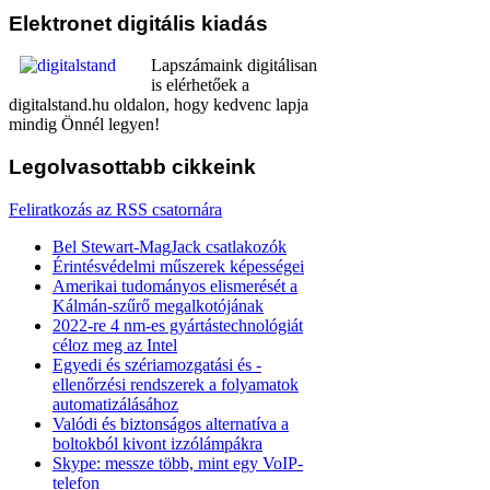
Elektronet
digitális kiadás
Lapszámaink digitálisan
is elérhetőek a
digitalstand.hu oldalon, hogy kedvenc lapja
mindig Önnél legyen!
Legolvasottabb
cikkeink
Feliratkozás az RSS csatornára
Bel Stewart-MagJack csatlakozók
Érintésvédelmi műszerek képességei
Amerikai tudományos elismerését a
Kálmán-szűrő megalkotójának
2022-re 4 nm-es gyártástechnológiát
céloz meg az Intel
Egyedi és szériamozgatási és -
ellenőrzési rendszerek a folyamatok
automatizálásához
Valódi és biztonságos alternatíva a
boltokból kivont izzólámpákra
Skype: messze több, mint egy VoIP-
telefon