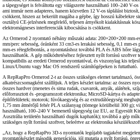
a tápegységet is felváltotta egy világszerte használható 100–240 V-o
ami immár nem adapteres, hanem közvetlen 12 V-os táplálást biztosít, 
csökkent, hiszen az bekerült magába a gépbe, így hosszú kábelekre s
osztályú CE-jelzésnek megfelelő, teljesen árnyékolt kialakításnak kö
elektromágneses interferenciák kibocsátása is csökkent.
Az Ormerod 2 nyomtató néhány műszaki adata: 200×200×200 mm-es 
mm/perc sebesség, óránként 33 cm3-es lerakási sebesség, 0,1 mm-es 
mm-es rétegfelbontás, a nyomtatáshoz továbbá PLA és ABS hőre lág
használhatók. A gép működtetéséhez fejlesztett nyílt forrású szoftver 
kompatibilis az eredeti Ormerod nyomtatóval, és viszonylag kis telj
Linux/Ubuntu vagy Mac OS rendszerű számítógépeken is futtatható.
A RepRapPro Ormerod 2-t az összes szükséges elemet tartalmazó, össz
alkatrészcsomagként szállítjuk. A teljes készlet tartalma: az összes nyo
összes hardver (menetes és sima rudak, csavarok, anyák, alátétek, szí
előforrasztott és -programozott elektronika; MicroSD-kártya és adap
építőfelületek; motorok; fúvókaegység és az extrudálóegység meghaj
1,75 mm átmérőjű fehér PLA szálanyag (tömege körülbelül 300 g); vi
használható, 100–240 V bemenetű tápegység (az EU, az Egyesült Ki
Ausztrália területén használható dugók kaphatók); továbbá a gép műk
szükséges nyílt forrású szoftver, beleértve az elektronika készülékszoft
„Az, hogy a RepRapPro 3D-s nyomtatók legújabb tagjaként megjele
nyomtatókészlet második generációja, jól mutatja a nyílt forrású, önre