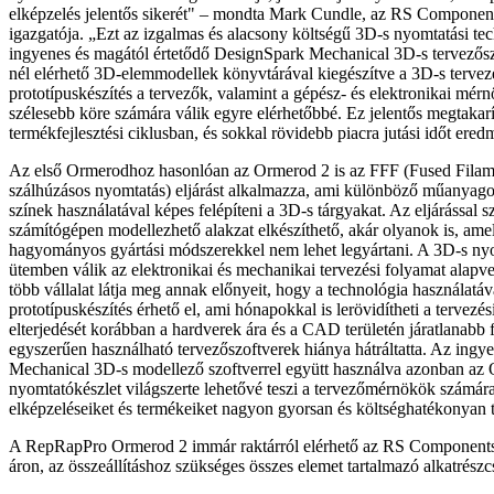
elképzelés jelentős sikerét" – mondta Mark Cundle, az RS Componen
igazgatója. „Ezt az izgalmas és alacsony költségű 3D-s nyomtatási tec
ingyenes és magától értetődő DesignSpark Mechanical 3D-s tervezősz
nél elérhető 3D-elemmodellek könyvtárával kiegészítve a 3D-s tervez
prototípuskészítés a tervezők, valamint a gépész- és elektronikai mér
szélesebb köre számára válik egyre elérhetőbbé. Ez jelentős megtakar
termékfejlesztési ciklusban, és sokkal rövidebb piacra jutási időt ere
Az első Ormerodhoz hasonlóan az Ormerod 2 is az FFF (Fused Filame
szálhúzásos nyomtatás) eljárást alkalmazza, ami különböző műanyago
színek használatával képes felépíteni a 3D-s tárgyakat. Az eljárással s
számítógépen modellezhető alakzat elkészíthető, akár olyanok is, ame
hagyományos gyártási módszerekkel nem lehet legyártani. A 3D-s ny
ütemben válik az elektronikai és mechanikai tervezési folyamat alapv
több vállalat látja meg annak előnyeit, hogy a technológia használatáv
prototípuskészítés érhető el, ami hónapokkal is lerövidítheti a tervezés
elterjedését korábban a hardverek ára és a CAD területén járatlanabb f
egyszerűen használható tervezőszoftverek hiánya hátráltatta. Az ing
Mechanical 3D-s modellező szoftverrel együtt használva azonban az
nyomtatókészlet világszerte lehetővé teszi a tervezőmérnökök számár
elképzeléseiket és termékeiket nagyon gyorsan és költséghatékonyan tu
A RepRapPro Ormerod 2 immár raktárról elérhető az RS Components
áron, az összeállításhoz szükséges összes elemet tartalmazó alkatrész