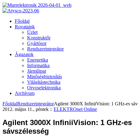
Főoldal
Rovataink
Üzlet
Konstruktőr
Gyártósor
Rendszerintegrátor
Ágazatok
Energetika
Informatika
Járműipar
Minőségbiztosítás
Világítástechnika
Orvoselektronika
Archívum
Főoldal
Rendszerintegrátor
Agilent 3000X InfiniiVision: 1 GHz-es sáv
2012. május 11., péntek
::
ELEKTROnet Online
Agilent 3000X InfiniiVision: 1 GHz-es
sávszélesség