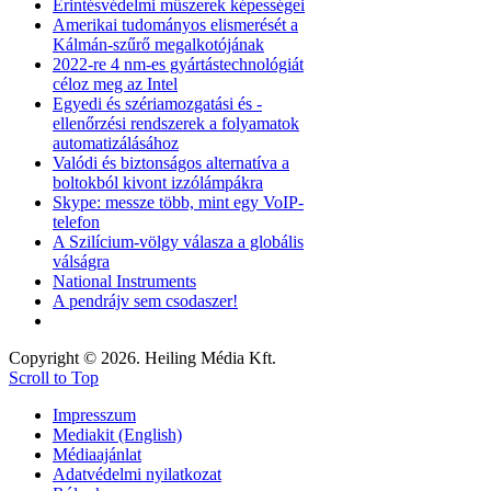
Érintésvédelmi műszerek képességei
Amerikai tudományos elismerését a
Kálmán-szűrő megalkotójának
2022-re 4 nm-es gyártástechnológiát
céloz meg az Intel
Egyedi és szériamozgatási és -
ellenőrzési rendszerek a folyamatok
automatizálásához
Valódi és biztonságos alternatíva a
boltokból kivont izzólámpákra
Skype: messze több, mint egy VoIP-
telefon
A Szilícium-völgy válasza a globális
válságra
National Instruments
A pendrájv sem csodaszer!
Copyright © 2026. Heiling Média Kft.
Scroll to Top
Impresszum
Mediakit (English)
Médiaajánlat
Adatvédelmi nyilatkozat