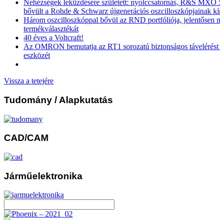
Nehézségek leküzdésére született: nyolccsatornás, R&S MXO 5
bővült a Rohde & Schwarz újgenerációs oszcilloszkópjainak kí
Három oszcilloszkóppal bővül az RND portfóliója, jelentősen n
termékválasztékát
40 éves a Voltcraft!
Az OMRON bemutatja az RT1 sorozatú biztonságos távelérést b
eszközét
Vissza a tetejére
Tudomány
/ Alapkutatás
CAD/CAM
Járműelektronika