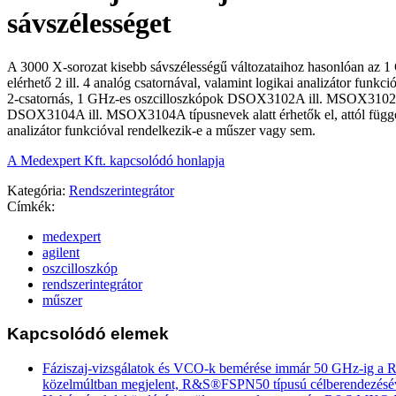
sávszélességet
A 3000 X-sorozat kisebb sávszélességű változataihoz hasonlóan az 1
elérhető 2 ill. 4 analóg csatornával, valamint logikai analizátor funkc
2-csatornás, 1 GHz-es oszcilloszkópok DSOX3102A ill. MSOX3102A
DSOX3104A ill. MSOX3104A típusnevek alatt érhetők el, attól függő
analizátor funkcióval rendelkezik-e a műszer vagy sem.
A Medexpert Kft. kapcsolódó honlapja
Kategória:
Rendszerintegrátor
Címkék:
medexpert
agilent
oszcilloszkóp
rendszerintegrátor
műszer
Kapcsolódó elemek
Fáziszaj-vizsgálatok és VCO-k bemérése immár 50 GHz-ig a
közelmúltban megjelent, R&S®FSPN50 típusú célberendezésé