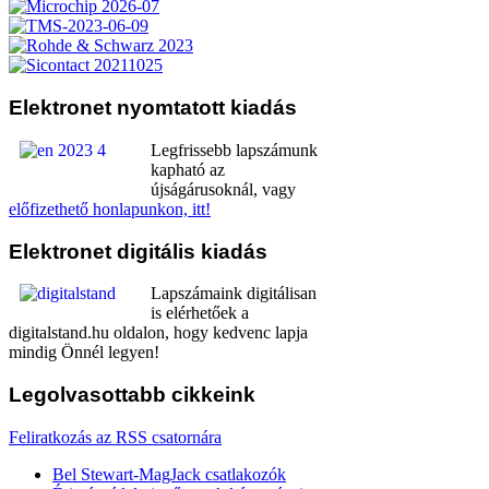
Elektronet
nyomtatott kiadás
Legfrissebb lapszámunk
kapható az
újságárusoknál, vagy
előfizethető honlapunkon, itt!
Elektronet
digitális kiadás
Lapszámaink digitálisan
is elérhetőek a
digitalstand.hu oldalon, hogy kedvenc lapja
mindig Önnél legyen!
Legolvasottabb
cikkeink
Feliratkozás az RSS csatornára
Bel Stewart-MagJack csatlakozók