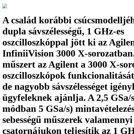
A család korábbi csúcsmodelljé
dupla sávszélességű, 1 GHz-es
oszcilloszkóppal jött ki az Agile
InfiniiVision 3000 X-sorozatban
műszert az Agilent a 3000 X-sor
oszcilloszkópok funkcionalitását
de nagyobb sávszélességet igény
ügyfeleknek ajánlja. A 2,5 GSa/s
módban 5 GSa/s) mintavételezés
sebességű műszerek valamennyi
csatornájukon teljesítik az 1 G