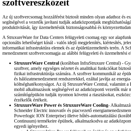
szoftvereszközeit
Az új szoftvercsomag hozzáférést biztosít minden olyan adathoz és e
segítségével a vezetők javítani tudják adatközpontjaik megbízhatóságá
produktivitását, így üzemeltetésük biztonságosabbá és környezettudat
A StruxureWare for Data Centers felügyeleti csomag egy sor alapfunk
opcionális lehetőséget kínál - valós idejű megjelenítés, kiértesítés, jele
informatikai infrastruktúra elemek és az épületüzemeltetés terén. A Sc
menedzsment szoftvercsomagja az alábbi felügyeleti és üzemeltetési e
StruxureWare Central
(korábban InfraStruxure Central) - Gyá
szoftver, amely egységes nézetet és analitikai funkciókat biztosít
fizikai infrastruktúrája számára. A szoftver kommunikál az épület
és hálózatmenedzsment rendszerekkel, ezáltal javítja az energia
költséghatékonyságot. Az új StruxureWare Central, valamint a 
mobil alkalmazások segítségével az adatközponti vezetők már 
számítógépükön tudják nyomon követni a riasztásokat, eszközc
érzékelők értékeit.
StruxureWare Power és StruxureWare Cooling
- Alkalmazá
Schneider Electric innovatív és piacvezető energiamenedzsmen
Powerlogic ION Enterprise) illetve hűtés-automatizálási (korá
Continuum) termékeire épülnek, alkalmazkodva az adatközponto
egyedi igényeihez.