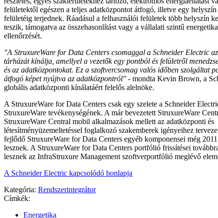
részletes, egyes szakterületekhez tartozó, elektromos energiaellátást v
felületektől egészen a teljes adatközpontot átfogó, illetve egy helys
felületéig terjednek. Ráadásul a felhasználói felületek több helyszín ke
teszik, támogatva az összehasonlítást vagy a vállalati szintű energetik
ellenőrzését.
"A StruxureWare for Data Centers csomaggal a Schneider Electric az
tárházát kínálja, amellyel a vezetők egy pontból és felületről menedzse
és az adatközpontokat. Ez a szoftvercsomag valós időben szolgáltat p
átfogó képet nyújtva az adatközpontról"
- mondta Kevin Brown, a Sch
globális adatközponti kínálatáért felelős alelnöke.
A StruxureWare for Data Centers csak egy szelete a Schneider Electri
StruxureWare tevékenységének. A már bevezetett StruxureWare Centra
StruxureWare Central mobil alkalmazások mellett az adatközponti és
létesítményüzemeltetéssel foglalkozó szakemberek igényeihez terveze
fejlődő StruxureWare for Data Centers egyéb komponensei még 2011 
lesznek. A StruxureWare for Data Centers portfólió frissítései továbbr
lesznek az InfraStruxure Management szoftverportfólió meglévő elem
A Schneider Electric kapcsolódó honlapja
Kategória:
Rendszerintegrátor
Címkék:
Energetika