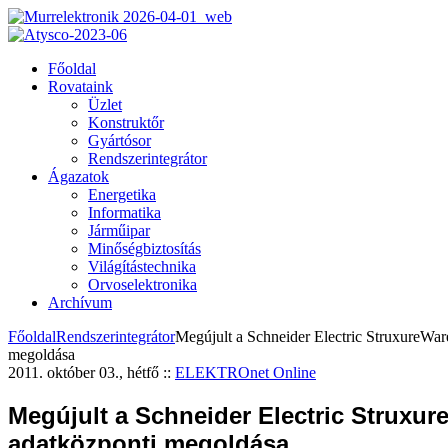
Főoldal
Rovataink
Üzlet
Konstruktőr
Gyártósor
Rendszerintegrátor
Ágazatok
Energetika
Informatika
Járműipar
Minőségbiztosítás
Világítástechnika
Orvoselektronika
Archívum
Főoldal
Rendszerintegrátor
Megújult a Schneider Electric StruxureWar
megoldása
2011. október 03., hétfő
::
ELEKTROnet Online
Megújult a Schneider Electric Struxur
adatközponti megoldása