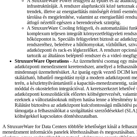
A StruxureWare Power felügyeli az épület és az adatköz
infrastruktúráját. A rendszer alapfunkciói közé tartoznak 
trendek, illetve az energiaellátás minőségét érintő esemé
tárolása és megjelenítése, valamint az energiaellátó rend
átfogó nézettől egészen a berendezések szintjéig.
A StruxureWare Cooling felügyeli, és automatizálási fun
komplexum teljesen integrált környezetfelügyeleti rendsze
hőközpontot is. Speciális felügyeletet biztosít az adatköz
rendszeréhez, beleértve a hűtőtornyokat, vízhűtőket, sziv
adatközponti és rack-es légkezelőket. A rendszer opcioná
tartozik az általános beléptető rendszer és a videó megfig
StruxureWare Operations
- Az üzemeltetési csomag egy más
adatközponti menedzsment keretrendszer, amellyel a felhasználó
mindennapi üzemeltetésüket. Az iparág egyik vezető DCIM ker
skálázható, hibatűrő megoldást nyújt a modern adatközponti 
terén, a készletnyilvántartástól a kapacitás-menedzsmentig, szá
móddal és okostelefon integrációval. A keretszerkezet lehetővé 
adatközponti konszolidációk előzetes költségtervezését, valamin
ezeknek a változtatásoknak milyen hatása lenne a létesítmény 
Rálátást biztosítva az adatközpont kulcsfontosságú működési pa
támogatja a felhasználókat a szolgáltatási szerződésekkel (SLA
költségekkel kapcsolatos döntéshozatalban.
A StruxureWare for Data Centers többféle lehetőséget kínál a felhasz
menedzsment információs panelek létrehozásában és megosztásában.