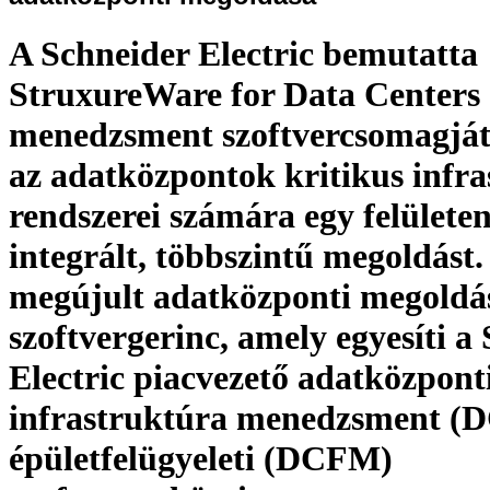
A Schneider Electric bemutatta
StruxureWare for Data Centers
menedzsment szoftvercsomagját
az adatközpontok kritikus infr
rendszerei számára egy felülete
integrált, többszintű megoldást.
megújult adatközponti megoldás
szoftvergerinc, amely egyesíti a
Electric piacvezető adatközpont
infrastruktúra menedzsment (
épületfelügyeleti (DCFM)