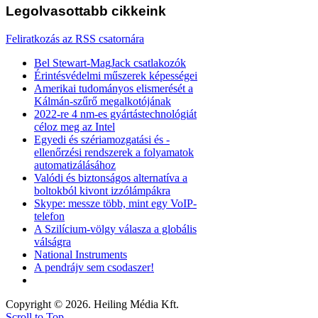
Legolvasottabb
cikkeink
Feliratkozás az RSS csatornára
Bel Stewart-MagJack csatlakozók
Érintésvédelmi műszerek képességei
Amerikai tudományos elismerését a
Kálmán-szűrő megalkotójának
2022-re 4 nm-es gyártástechnológiát
céloz meg az Intel
Egyedi és szériamozgatási és -
ellenőrzési rendszerek a folyamatok
automatizálásához
Valódi és biztonságos alternatíva a
boltokból kivont izzólámpákra
Skype: messze több, mint egy VoIP-
telefon
A Szilícium-völgy válasza a globális
válságra
National Instruments
A pendrájv sem csodaszer!
Copyright © 2026. Heiling Média Kft.
Scroll to Top