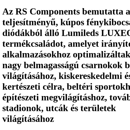
Az RS Components bemutatta a
teljesítményű, kúpos fénykibocs
diódákból álló Lumileds LUX
termékcsaládot, amelyet irányít
alkalmazásokhoz optimalizáltak,
nagy belmagasságú csarnokok be
világításához, kiskereskedelmi é
kertészeti célra, beltéri sportok
építészeti megvilágításhoz, tová
stadionok, utcák és területek
világításához