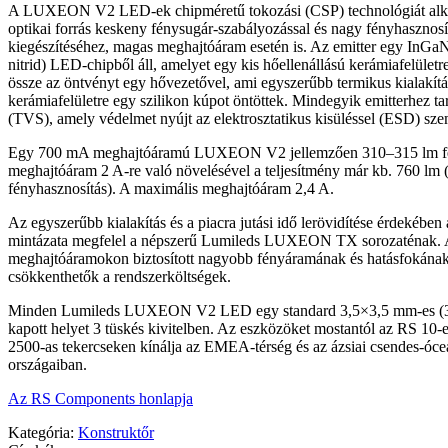
A LUXEON V2 LED-ek chipméretű tokozási (CSP) technológiát al
optikai forrás keskeny fénysugár-szabályozással és nagy fényhasznosí
kiegészítéséhez, magas meghajtóáram esetén is. Az emitter egy InGa
nitrid) LED-chipből áll, amelyet egy kis hőellenállású kerámiafelületre
össze az öntvényt egy hővezetővel, ami egyszerűbb termikus kialakít
kerámiafelületre egy szilikon kúpot öntöttek. Mindegyik emitterhez t
(TVS), amely védelmet nyújt az elektrosztatikus kisüléssel (ESD) sz
Egy 700 mA meghajtóáramú LUXEON V2 jellemzően 310–315 lm fén
meghajtóáram 2 A-re való növelésével a teljesítmény már kb. 760 lm
fényhasznosítás). A maximális meghajtóáram 2,4 A.
Az egyszerűbb kialakítás és a piacra jutási idő lerövidítése érdekében
mintázata megfelel a népszerű Lumileds LUXEON TX sorozaténak.
meghajtóáramokon biztosított nagyobb fényáramának és hatásfokána
csökkenthetők a rendszerköltségek.
Minden Lumileds LUXEON V2 LED egy standard 3,5×3,5 mm-es (3
kapott helyet 3 tüskés kivitelben. Az eszközöket mostantól az RS 1
2500-as tekercseken kínálja az EMEA-térség és az ázsiai csendes-óceá
országaiban.
Az RS Components honlapja
Kategória:
Konstruktőr