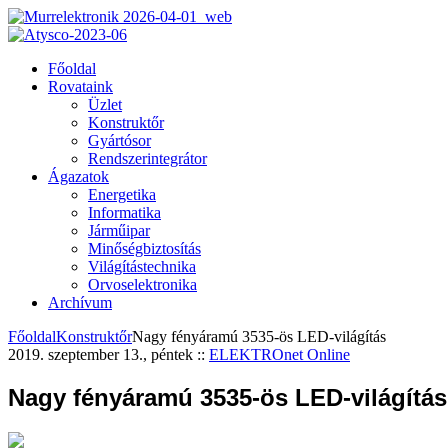
Főoldal
Rovataink
Üzlet
Konstruktőr
Gyártósor
Rendszerintegrátor
Ágazatok
Energetika
Informatika
Járműipar
Minőségbiztosítás
Világítástechnika
Orvoselektronika
Archívum
Főoldal
Konstruktőr
Nagy fényáramú 3535-ös LED-világítás
2019. szeptember 13., péntek
::
ELEKTROnet Online
Nagy fényáramú 3535-ös LED-világítás