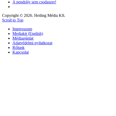
A pendrájv sem csodaszer!
Copyright © 2026. Heiling Média Kft.
Scroll to Top
Impresszum
Mediakit (English)
Médiaajánlat
Adatvédelmi nyilatkozat
Rólunk
Kapcsolat