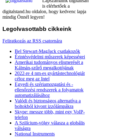
Lapszámaink digitálisan
is elérhetőek a
digitalstand.hu oldalon, hogy kedvenc lapja
mindig Önnél legyen!
Legolvasottabb
cikkeink
Feliratkozás az RSS csatornára
Bel Stewart-MagJack csatlakozók
Érintésvédelmi műszerek képességei
Amerikai tudományos elismerését a
Kálmán-szűrő megalkotójának
2022-re 4 nm-es gyártástechnológiát
céloz meg az Intel
Egyedi és szériamozgatási és -
ellenőrzési rendszerek a folyamatok
automatizálásához
Valódi és biztonságos alternatíva a
boltokból kivont izzólámpákra
Skype: messze több, mint egy VoIP-
telefon
A Szilícium-völgy válasza a globális
válságra
National Instruments