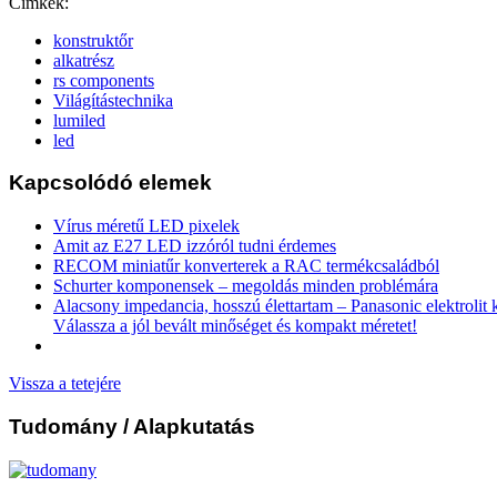
Címkék:
konstruktőr
alkatrész
rs components
Világítástechnika
lumiled
led
Kapcsolódó elemek
Vírus méretű LED pixelek
Amit az E27 LED izzóról tudni érdemes
RECOM miniatűr konverterek a RAC termékcsaládból
Schurter komponensek – megoldás minden problémára
Alacsony impedancia, hosszú élettartam – Panasonic elektrolit
Válassza a jól bevált minőséget és kompakt méretet!
Vissza a tetejére
Tudomány
/ Alapkutatás