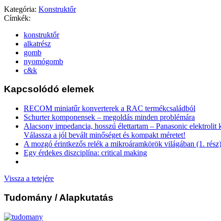
Kategória:
Konstruktőr
Címkék:
konstruktőr
alkatrész
gomb
nyomógomb
c&k
Kapcsolódó elemek
RECOM miniatűr konverterek a RAC termékcsaládból
Schurter komponensek – megoldás minden problémára
Alacsony impedancia, hosszú élettartam – Panasonic elektrolit
Válassza a jól bevált minőséget és kompakt méretet!
A mozgó érintkezős relék a mikroáramkörök világában (1. rész
Egy érdekes diszciplína: critical making
Vissza a tetejére
Tudomány
/ Alapkutatás