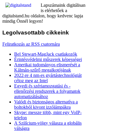
Lapszámaink digitálisan
is elérhetőek a
digitalstand.hu oldalon, hogy kedvenc lapja
mindig Önnél legyen!
Legolvasottabb
cikkeink
Feliratkozás az RSS csatornára
Bel Stewart-MagJack csatlakozók
Érintésvédelmi műszerek képességei
Amerikai tudományos elismerését a
Kálmán-szűrő megalkotójának
2022-re 4 nm-es gyártástechnológiát
céloz meg az Intel
Egyedi és szériamozgatási és -
ellenőrzési rendszerek a folyamatok
automatizálásához
Valódi és biztonságos alternatíva a
boltokból kivont izzólámpákra
Skype: messze több, mint egy VoIP-
telefon
A Szilícium-völgy válasza a globális
válságra