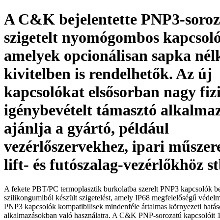
A C&K bejelentette PNP3-soroz
szigetelt nyomógombos kapcsoló
amelyek opcionálisan sapka nél
kivitelben is rendelhetők. Az új
kapcsolókat elsősorban nagy fiz
igénybevételt támasztó alkalma
ajánlja a gyártó, például
vezérlőszervekhez, ipari műszer
lift- és futószalag-vezérlőkhöz st
A fekete PBT/PC termoplasztik burkolatba szerelt PNP3 kapcsolók be
szilikongumiból készült szigetelést, amely IP68 megfelelőségű védelmet
PNP3 kapcsolók kompatibilisek mindenféle ártalmas környezeti hatáso
alkalmazásokban való használatra. A C&K PNP-sorozatú kapcsolóit 