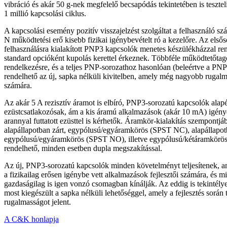
vibráció és akár 50 g-nek megfelelő becsapódás tekintetében is tesztel
1 millió kapcsolási ciklus.
A kapcsolási esemény pozitív visszajelzést szolgáltat a felhasználó s
N működtetési erő kisebb fizikai igénybevételt ró a kezelőre. Az elsős
felhasználásra kialakított PNP3 kapcsolók menetes készülékházzal re
standard opcióként kupolás kerettel érkeznek. Többféle működtetőtagos 
rendelkezésre, és a teljes PNP-sorozathoz hasonlóan (beleértve a PNP
rendelhető az új, sapka nélküli kivitelben, amely még nagyobb rugalm
számára.
Az akár 5 A rezisztív áramot is elbíró, PNP3-sorozatú kapcsolók alap
ezüstcsatlakozósak, ám a kis áramú alkalmazások (akár 10 mA) igén
arannyal futtatott ezüsttel is kérhetők. Áramkör-kialakítás szempontj
alapállapotban zárt, egypólusú/egyáramkörös (SPST NC), alapállapotb
egypólusú/egyáramkörös (SPST NO), illetve egypólusú/kétáramkörös
rendelhető, minden esetben dupla megszakítással.
Az új, PNP3-sorozatú kapcsolók minden követelményt teljesítenek, 
a fizikailag erősen igénybe vett alkalmazások fejlesztői számára, és m
gazdaságilag is igen vonzó csomagban kínálják. Az eddig is tekintély
most kiegészült a sapka nélküli lehetőséggel, amely a fejlesztés során
rugalmasságot jelent.
A C&K honlapja