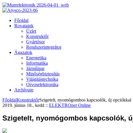
Főoldal
Rovataink
Üzlet
Konstruktőr
Gyártósor
Rendszerintegrátor
Ágazatok
Energetika
Informatika
Járműipar
Minőségbiztosítás
Világítástechnika
Orvoselektronika
Archívum
Főoldal
Konstruktőr
Szigetelt, nyomógombos kapcsolók, új opciókkal
2019. június 18., kedd
::
ELEKTROnet Online
Szigetelt, nyomógombos kapcsolók, ú