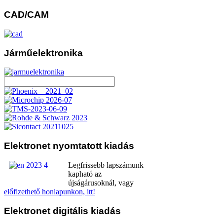
CAD/CAM
Járműelektronika
Elektronet
nyomtatott kiadás
Legfrissebb lapszámunk
kapható az
újságárusoknál, vagy
előfizethető honlapunkon, itt!
Elektronet
digitális kiadás