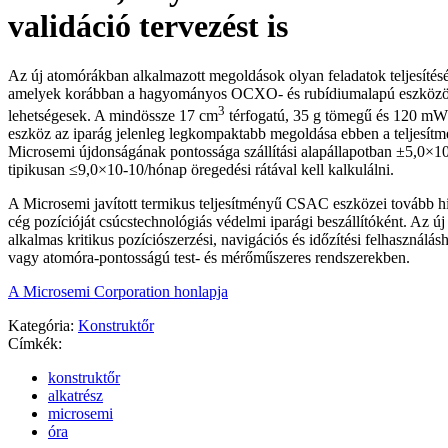
validáció tervezést is
Az új atomórákban alkalmazott megoldások olyan feladatok teljesítését
amelyek korábban a hagyományos OCXO- és rubídiumalapú eszközö
3
lehetségesek. A mindössze 17 cm
térfogatú, 35 g tömegű és 120 mW 
eszköz az iparág jelenleg legkompaktabb megoldása ebben a teljesít
Microsemi újdonságának pontossága szállítási alapállapotban ±5,0×10-
tipikusan ≤9,0×10-10/hónap öregedési rátával kell kalkulálni.
A Microsemi javított termikus teljesítményű CSAC eszközei tovább hiv
cég pozícióját csúcstechnológiás védelmi iparági beszállítóként. Az ú
alkalmas kritikus pozíciószerzési, navigációs és időzítési felhasználásh
vagy atomóra-pontosságú test- és mérőműszeres rendszerekben.
A Microsemi Corporation honlapja
Kategória:
Konstruktőr
Címkék:
konstruktőr
alkatrész
microsemi
óra