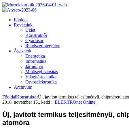
Főoldal
Rovataink
Üzlet
Konstruktőr
Gyártósor
Rendszerintegrátor
Ágazatok
Energetika
Informatika
Járműipar
Minőségbiztosítás
Világítástechnika
Orvoselektronika
Archívum
Főoldal
Konstruktőr
Új, javított termikus teljesítményű, chipméretű at
2016. november 15., kedd
::
ELEKTROnet Online
Új, javított termikus teljesítményű, ch
atomóra