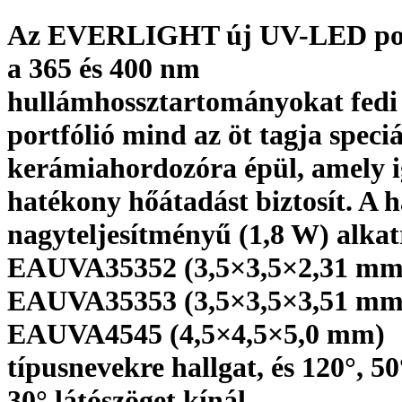
Az EVERLIGHT új UV-LED por
a 365 és 400 nm
hullámhossztartományokat fedi 
portfólió mind az öt tagja speci
kerámiahordozóra épül, amely 
hatékony hőátadást biztosít. A 
nagyteljesítményű (1,8 W) alkat
EAUVA35352 (3,5×3,5×2,31 mm
EAUVA35353 (3,5×3,5×3,51 mm)
EAUVA4545 (4,5×4,5×5,0 mm)
típusnevekre hallgat, és 120°, 50°
30° látószöget kínál