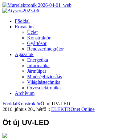
Főoldal
Rovataink
Üzlet
Konstruktőr
Gyártósor
Rendszerintegrátor
Ágazatok
Energetika
Informatika
Járműipar
Minőségbiztosítás
Világítástechnika
Orvoselektronika
Archívum
Főoldal
Konstruktőr
Öt új UV-LED
2016. június 20., hétfő
::
ELEKTROnet Online
Öt új UV-LED