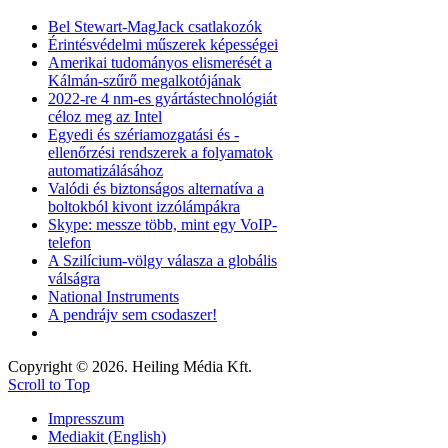
Bel Stewart-MagJack csatlakozók
Érintésvédelmi műszerek képességei
Amerikai tudományos elismerését a
Kálmán-szűrő megalkotójának
2022-re 4 nm-es gyártástechnológiát
céloz meg az Intel
Egyedi és szériamozgatási és -
ellenőrzési rendszerek a folyamatok
automatizálásához
Valódi és biztonságos alternatíva a
boltokból kivont izzólámpákra
Skype: messze több, mint egy VoIP-
telefon
A Szilícium-völgy válasza a globális
válságra
National Instruments
A pendrájv sem csodaszer!
Copyright © 2026. Heiling Média Kft.
Scroll to Top
Impresszum
Mediakit (English)