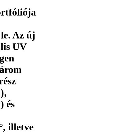
tfóliója
le. Az új
ális UV
igen
három
rész
),
 és
, illetve