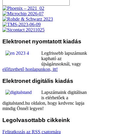
Elektronet
nyomtatott kiadás
Legfrissebb lapszámunk
kapható az
újságárusoknál, vagy
előfizethető honlapunkon, itt!
Elektronet
digitális kiadás
Lapszámaink digitálisan
is elérhetőek a
digitalstand.hu oldalon, hogy kedvenc lapja
mindig Önnél legyen!
Legolvasottabb
cikkeink
Feliratkozás az RSS csatornára