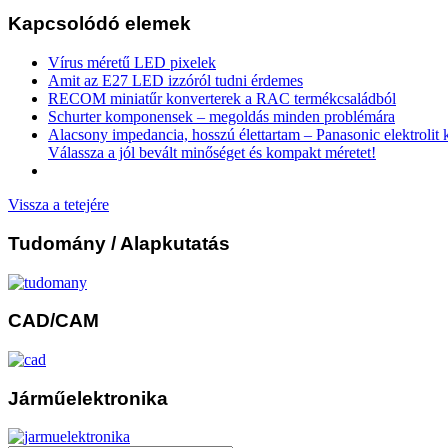
Kapcsolódó elemek
Vírus méretű LED pixelek
Amit az E27 LED izzóról tudni érdemes
RECOM miniatűr konverterek a RAC termékcsaládból
Schurter komponensek – megoldás minden problémára
Alacsony impedancia, hosszú élettartam – Panasonic elektrolit
Válassza a jól bevált minőséget és kompakt méretet!
Vissza a tetejére
Tudomány
/ Alapkutatás
CAD/CAM
Járműelektronika