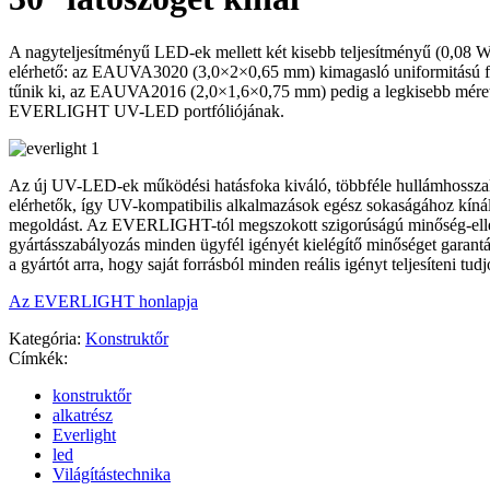
A nagyteljesítményű LED-ek mellett két kisebb teljesítményű (0,08 W)
elérhető: az EAUVA3020 (3,0×2×0,65 mm) kimagasló uniformitású f
tűnik ki, az EAUVA2016 (2,0×1,6×0,75 mm) pedig a legkisebb méret
EVERLIGHT UV-LED portfóliójának.
Az új UV-LED-ek működési hatásfoka kiváló, többféle hullámhosszal 
elérhetők, így UV-kompatibilis alkalmazások egész sokaságához kínál
megoldást. Az EVERLIGHT-tól megszokott szigorúságú minőség-ell
gyártásszabályozás minden ügyfél igényét kielégítő minőséget garantál
a gyártót arra, hogy saját forrásból minden reális igényt teljesíteni tudj
Az EVERLIGHT honlapja
Kategória:
Konstruktőr
Címkék:
konstruktőr
alkatrész
Everlight
led
Világítástechnika