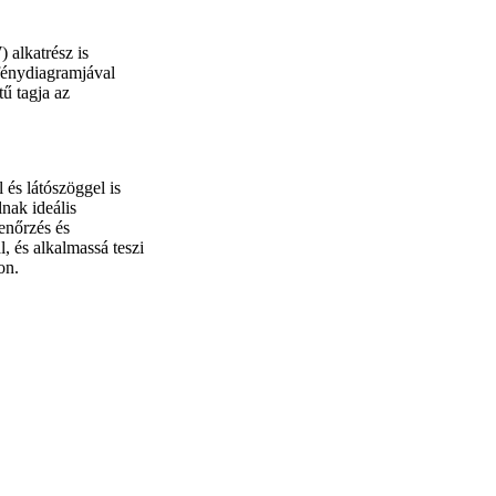
 alkatrész is
énydiagramjával
ű tagja az
és látószöggel is
nak ideális
enőrzés és
, és alkalmassá teszi
on.