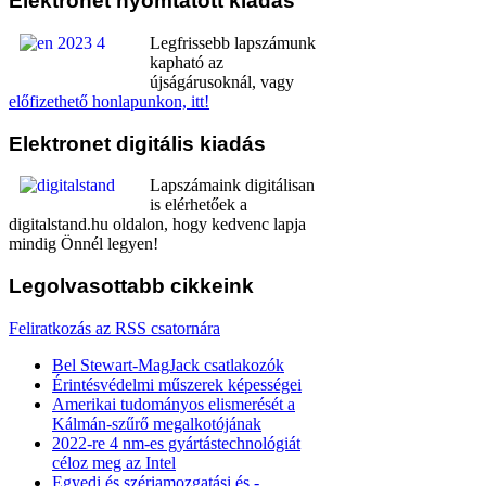
Elektronet
nyomtatott kiadás
Legfrissebb lapszámunk
kapható az
újságárusoknál, vagy
előfizethető honlapunkon, itt!
Elektronet
digitális kiadás
Lapszámaink digitálisan
is elérhetőek a
digitalstand.hu oldalon, hogy kedvenc lapja
mindig Önnél legyen!
Legolvasottabb
cikkeink
Feliratkozás az RSS csatornára
Bel Stewart-MagJack csatlakozók
Érintésvédelmi műszerek képességei
Amerikai tudományos elismerését a
Kálmán-szűrő megalkotójának
2022-re 4 nm-es gyártástechnológiát
céloz meg az Intel
Egyedi és szériamozgatási és -