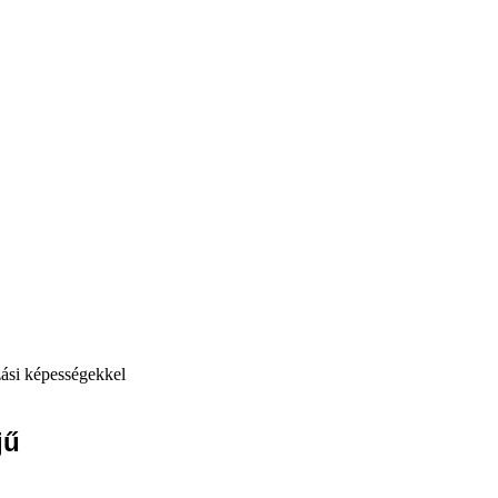
ási képességekkel
jű