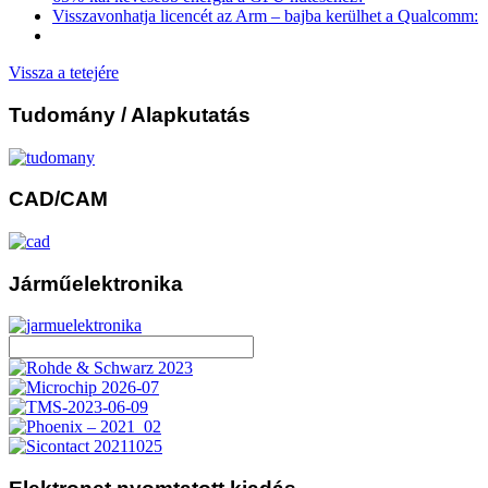
Visszavonhatja licencét az Arm – bajba kerülhet a Qualcomm:
Vissza a tetejére
Tudomány
/ Alapkutatás
CAD/CAM
Járműelektronika