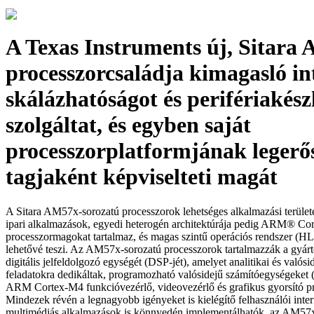
A Texas Instruments új, Sitara
processzorcsaládja kimagasló in
skálázhatóságot és perifériakész
szolgáltat, és egyben saját
processzorplatformjának legerő
tagjaként képviselteti magát
A Sitara AM57x-sorozatú processzorok lehetséges alkalmazási terület
ipari alkalmazások, egyedi heterogén architektúrája pedig ARM® C
processzormagokat tartalmaz, és magas szintű operációs rendszer (HLO
lehetővé teszi. Az AM57x-sorozatú processzorok tartalmazzák a gyár
digitális jelfeldolgozó egységét (DSP-jét), amelyet analitikai és valósi
feladatokra dedikáltak, programozható valósidejű számítóegységeket 
ARM Cortex-M4 funkcióvezérlő, videovezérlő és grafikus gyorsító p
Mindezek révén a legnagyobb igényeket is kielégítő felhasználói inter
multimédiás alkalmazások is könnyedén implementálhatók, az AM57