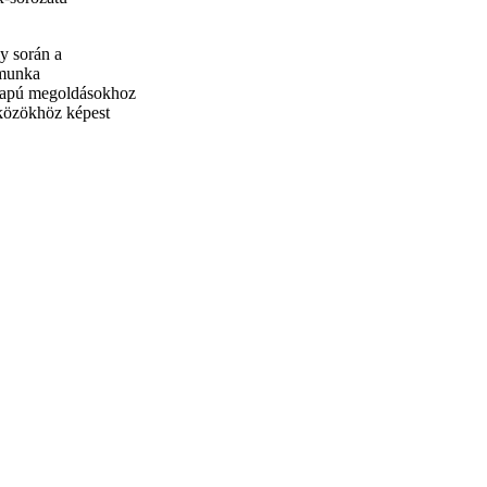
y során a
 munka
lapú megoldásokhoz
közökhöz képest