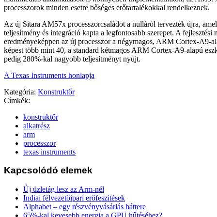
processzorok minden esetre bőséges erőtartalékokkal rendelkeznek.
Az új Sitara AM57x processzorcsaládot a nulláról tervezték újra, amel
teljesítmény és integráció kapta a legfontosabb szerepet. A fejlesztési
eredményeképpen az új processzor a négymagos, ARM Cortex-A9-a
képest több mint 40, a standard kétmagos ARM Cortex-A9-alapú esz
pedig 280%-kal nagyobb teljesítményt nyújt.
A Texas Instruments honlapja
Kategória:
Konstruktőr
Címkék:
konstruktőr
alkatrész
arm
processzor
texas instruments
Kapcsolódó elemek
Új üzletág lesz az Arm-nél
Indiai félvezetőipari erőfeszítések
Alphabet – egy részvényvásárlás háttere
65%-kal kevesebb energia a GPU hűtéséhez?