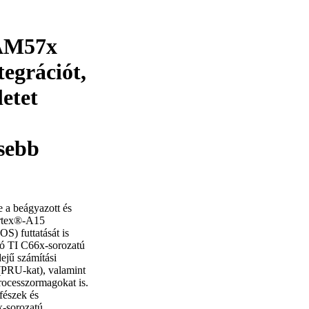
 AM57x
tegrációt,
letet
sebb
e a beágyazott és
ortex®-A15
S) futtatását is
tó TI C66x-sorozatú
dejű számítási
(PRU-kat), valamint
rocesszormagokat is.
fészek és
x-sorozatú