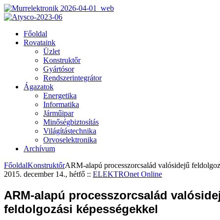
Főoldal
Rovataink
Üzlet
Konstruktőr
Gyártósor
Rendszerintegrátor
Ágazatok
Energetika
Informatika
Járműipar
Minőségbiztosítás
Világítástechnika
Orvoselektronika
Archívum
Főoldal
Konstruktőr
ARM-alapú processzorcsalád valósidejű feldolgoz
2015. december 14., hétfő
::
ELEKTROnet Online
ARM-alapú processzorcsalád valóside
feldolgozási képességekkel