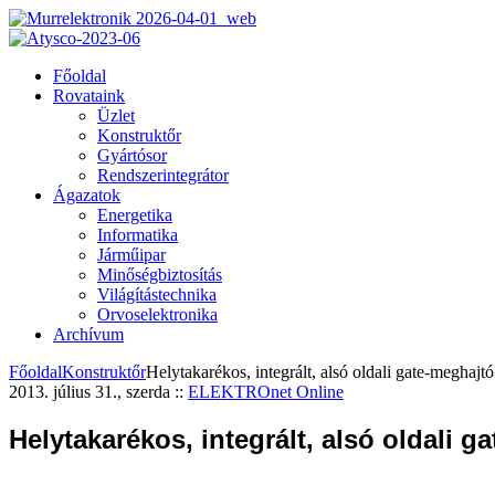
Főoldal
Rovataink
Üzlet
Konstruktőr
Gyártósor
Rendszerintegrátor
Ágazatok
Energetika
Informatika
Járműipar
Minőségbiztosítás
Világítástechnika
Orvoselektronika
Archívum
Főoldal
Konstruktőr
Helytakarékos, integrált, alsó oldali gate-meghajtó
2013. július 31., szerda
::
ELEKTROnet Online
Helytakarékos, integrált, alsó oldali g