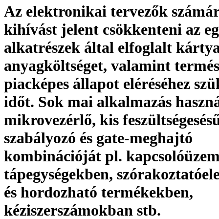
Az elektronikai tervezők számá
kihívást jelent csökkenteni az e
alkatrészek által elfoglalt kárty
anyagköltséget, valamint termés
piacképes állapot eléréséhez szü
időt. Sok mai alkalmazás haszná
mikrovezérlő, kis feszültségesés
szabályozó és gate-meghajtó
kombinációját pl. kapcsolóüze
tápegységekben, szórakoztatóel
és hordozható termékekben,
kéziszerszámokban stb.