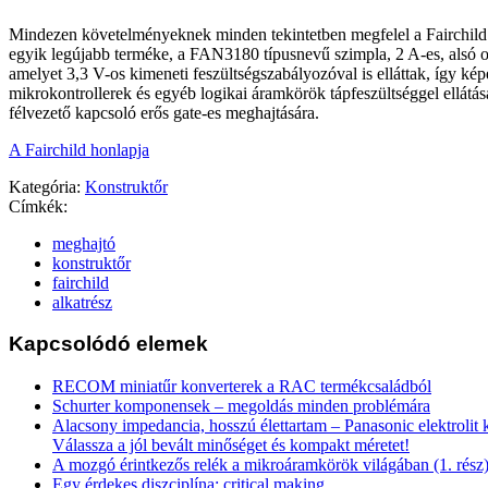
Mindezen követelményeknek minden tekintetben megfelel a Fairchil
egyik legújabb terméke, a FAN3180 típusnevű szimpla, 2 A-es, alsó o
amelyet 3,3 V-os kimeneti feszültségszabályozóval is elláttak, így kép
mikrokontrollerek és egyéb logikai áramkörök tápfeszültséggel ellátás
félvezető kapcsoló erős gate-es meghajtására.
A Fairchild honlapja
Kategória:
Konstruktőr
Címkék:
meghajtó
konstruktőr
fairchild
alkatrész
Kapcsolódó elemek
RECOM miniatűr konverterek a RAC termékcsaládból
Schurter komponensek – megoldás minden problémára
Alacsony impedancia, hosszú élettartam – Panasonic elektrolit
Válassza a jól bevált minőséget és kompakt méretet!
A mozgó érintkezős relék a mikroáramkörök világában (1. rész
Egy érdekes diszciplína: critical making