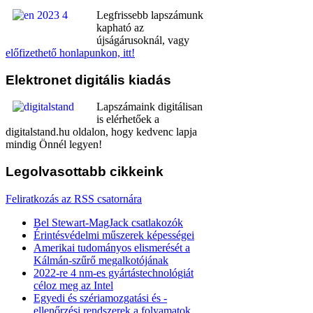
Legfrissebb lapszámunk
kapható az
újságárusoknál, vagy
előfizethető honlapunkon, itt!
Elektronet
digitális kiadás
Lapszámaink digitálisan
is elérhetőek a
digitalstand.hu oldalon, hogy kedvenc lapja
mindig Önnél legyen!
Legolvasottabb
cikkeink
Feliratkozás az RSS csatornára
Bel Stewart-MagJack csatlakozók
Érintésvédelmi műszerek képességei
Amerikai tudományos elismerését a
Kálmán-szűrő megalkotójának
2022-re 4 nm-es gyártástechnológiát
céloz meg az Intel
Egyedi és szériamozgatási és -
ellenőrzési rendszerek a folyamatok