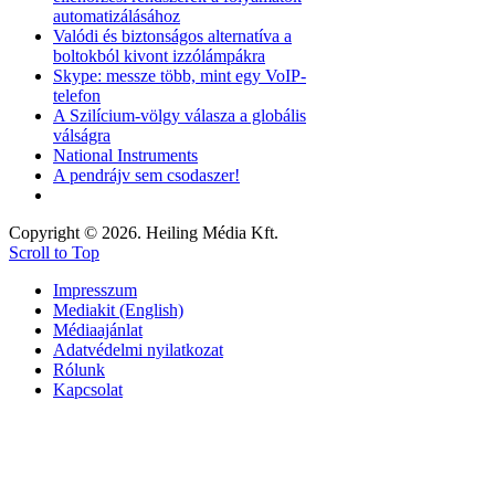
automatizálásához
Valódi és biztonságos alternatíva a
boltokból kivont izzólámpákra
Skype: messze több, mint egy VoIP-
telefon
A Szilícium-völgy válasza a globális
válságra
National Instruments
A pendrájv sem csodaszer!
Copyright © 2026. Heiling Média Kft.
Scroll to Top
Impresszum
Mediakit (English)
Médiaajánlat
Adatvédelmi nyilatkozat
Rólunk
Kapcsolat