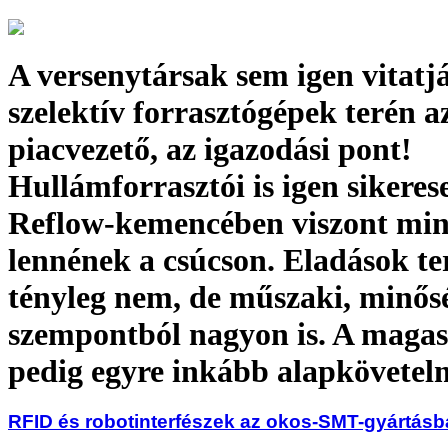
A versenytársak sem igen vitatjá
szelektív forrasztógépek terén a
piacvezető, az igazodási pont!
Hullámforrasztói is igen sikeres
Reflow-kemencében viszont mi
lennének a csúcson. Eladások t
tényleg nem, de műszaki, minős
szempontból nagyon is. A maga
pedig egyre inkább alapkövete
RFID és robotinterfészek az okos-SMT-gyártás