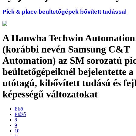
Pick & place beültetőgépek bővített tudással
A Hanwha Techwin Automation
(korábbi nevén Samsung C&T
Automation) az SM sorozatú pi
beültetőgépeiknél bejelentette
utótagú, kibővített tudású és fejl
képességű változatokat
Első
Előző
8
9
10