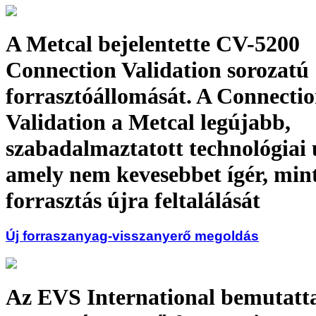
A Metcal bejelentette CV-5200
Connection Validation sorozatú
forrasztóállomását. A Connecti
Validation a Metcal legújabb,
szabadalmaztatott technológiai ú
amely nem kevesebbet ígér, mint
forrasztás újra feltalálását
Új forraszanyag-visszanyerő megoldás
Az EVS International bemutat