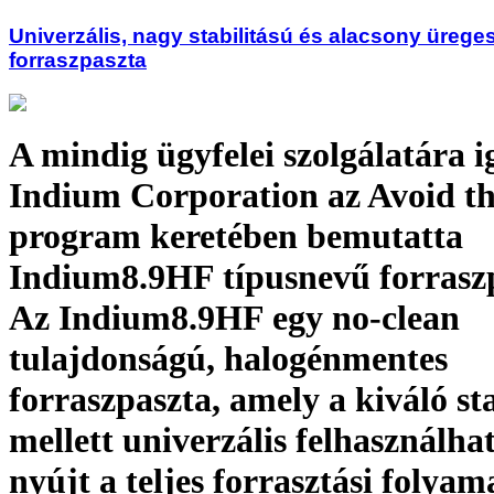
Univerzális, nagy stabilitású és alacsony ürege
forraszpaszta
A mindig ügyfelei szolgálatára 
Indium Corporation az Avoid th
program keretében bemutatta
Indium8.9HF típusnevű forraszp
Az Indium8.9HF egy no-clean
tulajdonságú, halogénmentes
forraszpaszta, amely a kiváló sta
mellett univerzális felhasználha
nyújt a teljes forrasztási folyam