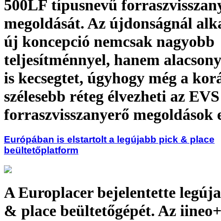
500LF típusnevű forraszvisszan
megoldását. Az újdonságnál alk
új koncepció nemcsak nagyobb
teljesítménnyel, hanem alacson
is kecsegtet, úgyhogy még a korá
szélesebb réteg élvezheti az EVS
forraszvisszanyerő megoldások e
Európában is elstartolt a legújabb pick & place
beültetőplatform
A Europlacer bejelentette legúj
& place beültetőgépét. Az iineo