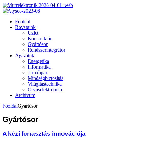
Főoldal
Rovataink
Üzlet
Konstruktőr
Gyártósor
Rendszerintegrátor
Ágazatok
Energetika
Informatika
Járműipar
Minőségbiztosítás
Világítástechnika
Orvoselektronika
Archívum
Főoldal
Gyártósor
Gyártósor
A kézi forrasztás innovációja