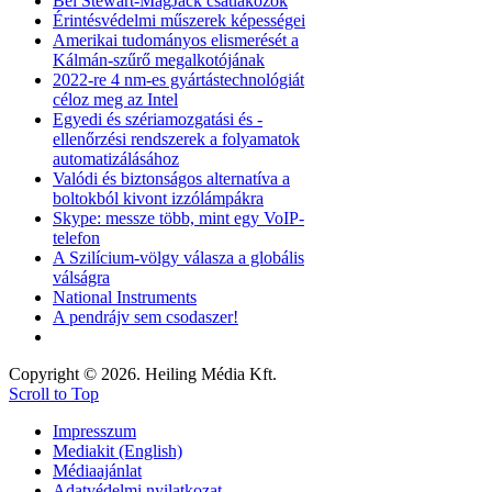
Bel Stewart-MagJack csatlakozók
Érintésvédelmi műszerek képességei
Amerikai tudományos elismerését a
Kálmán-szűrő megalkotójának
2022-re 4 nm-es gyártástechnológiát
céloz meg az Intel
Egyedi és szériamozgatási és -
ellenőrzési rendszerek a folyamatok
automatizálásához
Valódi és biztonságos alternatíva a
boltokból kivont izzólámpákra
Skype: messze több, mint egy VoIP-
telefon
A Szilícium-völgy válasza a globális
válságra
National Instruments
A pendrájv sem csodaszer!
Copyright © 2026. Heiling Média Kft.
Scroll to Top
Impresszum
Mediakit (English)
Médiaajánlat
Adatvédelmi nyilatkozat