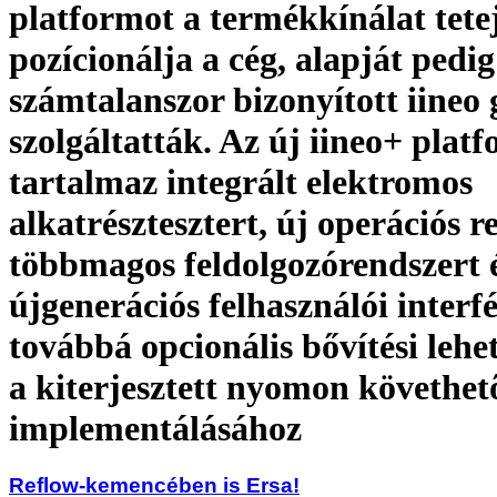
platformot a termékkínálat tete
pozícionálja a cég, alapját pedi
számtalanszor bizonyított iineo
szolgáltatták. Az új iineo+ plat
tartalmaz integrált elektromos
alkatrésztesztert, új operációs r
többmagos feldolgozórendszert 
újgenerációs felhasználói interfés
továbbá opcionális bővítési lehe
a kiterjesztett nyomon követhet
implementálásához
Reflow-kemencében is Ersa!