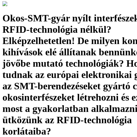
Okos-SMT-gyár nyílt interfészek
RFID-technológia nélkül?
Elképzelhetetlen! De milyen ko
kihívások elé állítanak bennünk
jövőbe mutató technológiák? H
tudnak az európai elektronikai 
az SMT-berendezéseket gyártó 
okosinterfészeket létrehozni és 
most a gyakorlatban alkalmazn
ütközünk az RFID-technológia
korlátaiba?