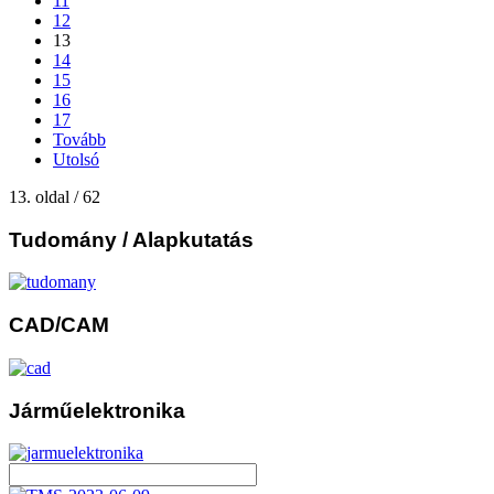
11
12
13
14
15
16
17
Tovább
Utolsó
13. oldal / 62
Tudomány
/ Alapkutatás
CAD/CAM
Járműelektronika