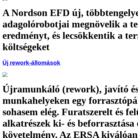
A Nordson EFD új, többtengely
adagolórobotjai megnövelik a te
eredményt, és lecsökkentik a ter
költségeket
Új rework-állomások
Újramunkáló (rework), javító és 
munkahelyeken egy forrasztóp
sohasem elég. Furatszerelt és fel
alkatrészek ki- és beforrasztása
követelmény. Az ERSA kiválóan 