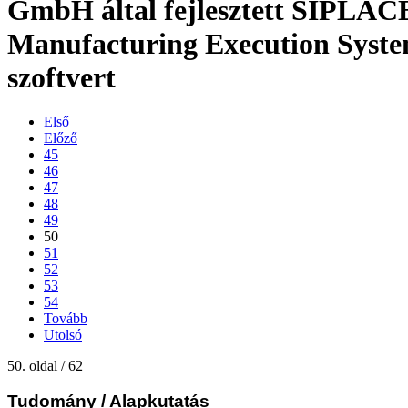
GmbH által fejlesztett SIPLAC
Manufacturing Execution Syst
szoftvert
Első
Előző
45
46
47
48
49
50
51
52
53
54
Tovább
Utolsó
50. oldal / 62
Tudomány
/ Alapkutatás