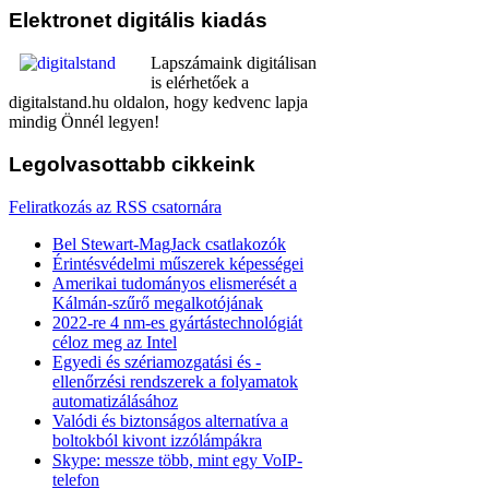
Elektronet
digitális kiadás
Lapszámaink digitálisan
is elérhetőek a
digitalstand.hu oldalon, hogy kedvenc lapja
mindig Önnél legyen!
Legolvasottabb
cikkeink
Feliratkozás az RSS csatornára
Bel Stewart-MagJack csatlakozók
Érintésvédelmi műszerek képességei
Amerikai tudományos elismerését a
Kálmán-szűrő megalkotójának
2022-re 4 nm-es gyártástechnológiát
céloz meg az Intel
Egyedi és szériamozgatási és -
ellenőrzési rendszerek a folyamatok
automatizálásához
Valódi és biztonságos alternatíva a
boltokból kivont izzólámpákra
Skype: messze több, mint egy VoIP-
telefon