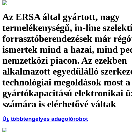
Az ERSA által gyártott, nagy
termelékenységű, in-line szelekt
forrasztóberendezések már régót
ismertek mind a hazai, mind pe
nemzetközi piacon. Az ezekben
alkalmazott egyedülálló szerkeze
technológiai megoldások most a
gyártókapacitású elektronikai 
számára is elérhetővé váltak
Új, többtengelyes adagolórobot