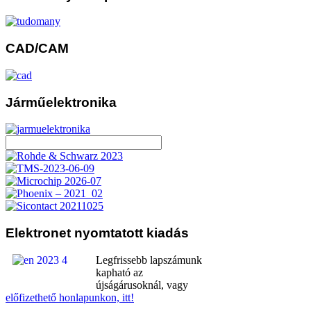
CAD/CAM
Járműelektronika
Elektronet
nyomtatott kiadás
Legfrissebb lapszámunk
kapható az
újságárusoknál, vagy
előfizethető honlapunkon, itt!