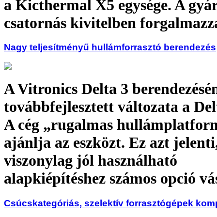
a Kicthermal X5 egysége. A gyárt
csatornás kivitelben forgalmazz
Nagy teljesítményű hullámforrasztó berendezés
A Vitronics Delta 3 berendezésé
továbbfejlesztett változata a Del
A cég „rugalmas hullámplatfor
ajánlja az eszközt. Ez azt jelent
viszonylag jól használható
alapkiépítéshez számos opció vá
Csúcskategóriás, szelektív forrasztógépek ko