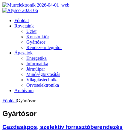
Főoldal
Rovataink
Üzlet
Konstruktőr
Gyártósor
Rendszerintegrátor
Ágazatok
Energetika
Informatika
Járműipar
Minőségbiztosítás
Világítástechnika
Orvoselektronika
Archívum
Főoldal
Gyártósor
Gyártósor
Gazdaságos, szelektív forrasztóberendezés