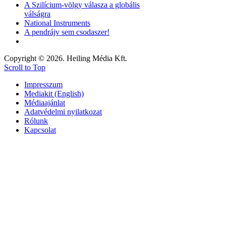
A Szilícium-völgy válasza a globális
válságra
National Instruments
A pendrájv sem csodaszer!
Copyright © 2026. Heiling Média Kft.
Scroll to Top
Impresszum
Mediakit (English)
Médiaajánlat
Adatvédelmi nyilatkozat
Rólunk
Kapcsolat