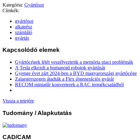
Kategória:
Gyártósor
Címkék:
gyártósor
alkatrész
számláló
gyártás
Kapcsolódó elemek
Gyártócégek létét veszélyeztetik a memória piaci problémák
A Tesla elkezdi a humanoid robotok gyártását
Gyenge évet zárt 2024-ben a BYD magyarországi gyártócége
Zalaegerszegen átadták a Flex újgenerációs gyárát
RECOM miniatűr konverterek a RAC termékcsaládból
Vissza a tetejére
Tudomány
/ Alapkutatás
CAD/CAM