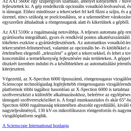
Az AXI 5600c egy szupergyors számláló, amelyet kifejezetten 7 hüve
fejlesztettek ki. A gép rendelkezik opcionális vonalkód-leolvasóval, 
is támogat. Ehhez mindössze a tekercseket fel kell fűzni a szíjra, és a
üzemel, nincs szükség se pozícionálásra, se a szkennelésre várakozásr
egyszerűen áthaladnak a röntgensugarak alatt és kikerülnek a gépből.
Az AXI 5100c a rugalmasság netovábbja. A teljesen automata gép ren
gyártósorba integrálható, gyors és rendkívül pontos alkatrészszámlál
tökéletes eszköze a gyártásfejlesztésnek. Az automatikus vonalkód-leo
tekercsméret-felismeréssel, valamint az opcionális be- és kitöltőkkel a
értelmében elegendő „teleszórni” a gépet a tekercsekkel, és lehet a t
koncentrálni a termelékenység fejlesztésére más területeken. A géppel
diszkrét üzemben indulni és a későbbiekben az automatizálást jelentős
kiterjeszteni.
Végezetül, az X-Spection 6000 típusszámú, röntgensugaras vizsgálór
Scienscope technológiailag legfejlettebb röntgensugaras vizsgálóre
platformok többi tagjához hasonlóan az X-Spection 6000 is tartalma
szoftvereszközt a különféle alkalmazásokhoz, beleértve az egylépése
támogató szoftvereszközöket is. A forgó munkaasztalos és akár 65°-b
Spection 6000 rugalmasság tekintetében abszolút egyedülálló, kiváló t
nagyteljesítményű, 130 kV-os mikrofókuszos röntgenforrás és nagym
vizsgálóplatform segítik.
A Scienscope International honlapja