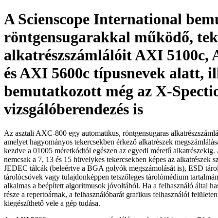
A Scienscope International bem
röntgensugarakkal működő, tek
alkatrészszámlálóit AXI 5100c,
és AXI 5600c típusnevek alatt, il
bemutatkozott még az X-Specti
vizsgálóberendezés is
Az asztali AXC-800 egy automatikus, röntgensugaras alkatrészszámlá
amelyet hagyományos tekercsekben érkező alkatrészek megszámlálására
kezdve a 01005 méretkódtól egészen az egyedi méretű alkatrészekig.
nemcsak a 7, 13 és 15 hüvelykes tekercsekben képes az alkatrészek 
JEDEC tálcák (beleértve a BGA golyók megszámolását is), ESD tárol
tárolócsövek vagy tulajdonképpen tetszőleges tárolómédium tartalmána
alkalmas a beépített algoritmusok jóvoltából. Ha a felhasználó által h
része a repertoárnak, a felhasználóbarát grafikus felhasználói felület
kiegészíthető vele a gép tudása.