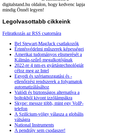
digitalstand.hu oldalon, hogy kedvenc lapja
mindig Önnél legyen!
Legolvasottabb
cikkeink
Feliratkozás az RSS csatornára
Bel Stewart-MagJack csatlakozók
Érintésvédelmi műszerek képességei
Amerikai tudományos elismerését a
Kálmán-szűrő megalkotójának
2022-re 4 nm-es gyártástechnológiát
céloz meg az Intel
Egyedi és szériamozgatási és -
ellenőrzési rendszerek a folyamatok
automatizálásához
Valódi és biztonságos alternatíva a
boltokból kivont izzólámpákra
Skype: messze több, mint egy VoIP-
telefon
A Szilícium-völgy válasza a globális
válságra
National Instruments
A pendrájv sem csodaszer!