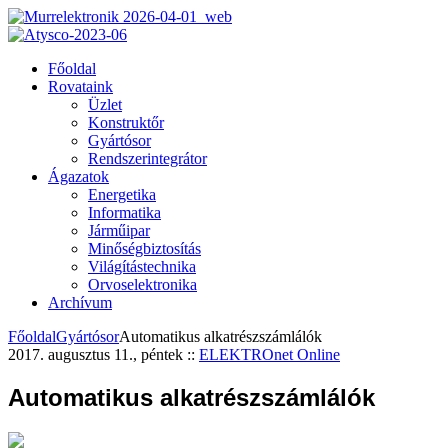
Főoldal
Rovataink
Üzlet
Konstruktőr
Gyártósor
Rendszerintegrátor
Ágazatok
Energetika
Informatika
Járműipar
Minőségbiztosítás
Világítástechnika
Orvoselektronika
Archívum
Főoldal
Gyártósor
Automatikus alkatrészszámlálók
2017. augusztus 11., péntek
::
ELEKTROnet Online
Automatikus alkatrészszámlálók