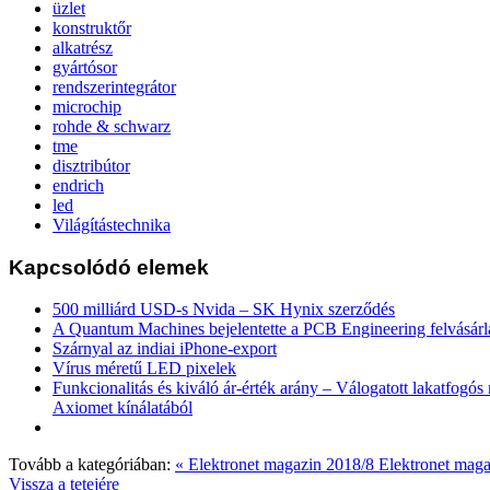
üzlet
konstruktőr
alkatrész
gyártósor
rendszerintegrátor
microchip
rohde & schwarz
tme
disztribútor
endrich
led
Világítástechnika
Kapcsolódó elemek
500 milliárd USD-s Nvida – SK Hynix szerződés
A Quantum Machines bejelentette a PCB Engineering felvásárl
Szárnyal az indiai iPhone-export
Vírus méretű LED pixelek
Funkcionalitás és kiváló ár-érték arány – Válogatott lakatfogó
Axiomet kínálatából
Tovább a kategóriában:
« Elektronet magazin 2018/8
Elektronet maga
Vissza a tetejére