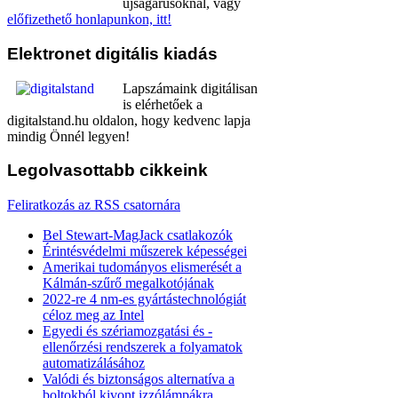
újságárusoknál, vagy
előfizethető honlapunkon, itt!
Elektronet
digitális kiadás
Lapszámaink digitálisan
is elérhetőek a
digitalstand.hu oldalon, hogy kedvenc lapja
mindig Önnél legyen!
Legolvasottabb
cikkeink
Feliratkozás az RSS csatornára
Bel Stewart-MagJack csatlakozók
Érintésvédelmi műszerek képességei
Amerikai tudományos elismerését a
Kálmán-szűrő megalkotójának
2022-re 4 nm-es gyártástechnológiát
céloz meg az Intel
Egyedi és szériamozgatási és -
ellenőrzési rendszerek a folyamatok
automatizálásához
Valódi és biztonságos alternatíva a
boltokból kivont izzólámpákra