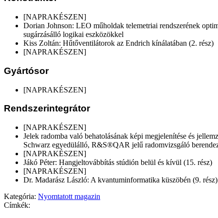
[NAPRAKÉSZEN]
Dorian Johnson: LEO műholdak telemetriai rendszerének optima
sugárzásálló logikai eszközökkel
Kiss Zoltán: Hűtőventilátorok az Endrich kínálatában (2. rész)
[NAPRAKÉSZEN]
Gyártósor
[NAPRAKÉSZEN]
Rendszerintegrátor
[NAPRAKÉSZEN]
Jelek radomba való behatolásának képi megjelenítése és jelle
Schwarz egyedülálló, R&S®QAR jelű radomvizsgáló berendez
[NAPRAKÉSZEN]
Jákó Péter: Hangjeltovábbítás stúdión belül és kívül (15. rész)
[NAPRAKÉSZEN]
Dr. Madarász László: A kvantuminformatika küszöbén (9. rész)
Kategória:
Nyomtatott magazin
Címkék: