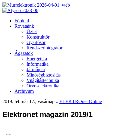
Főoldal
Rovataink
Üzlet
Konstruktőr
Gyártósor
Rendszerintegrátor
Ágazatok
Energetika
Informatika
Járműipar
Minőségbiztosítás
Világítástechnika
Orvoselektronika
Archívum
2019. február 17., vasárnap
::
ELEKTROnet Online
Elektronet magazin 2019/1