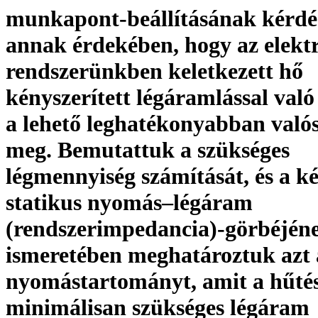
munkapont-beállításának kérdés
annak érdekében, hogy az elekt
rendszerünkben keletkezett hő
kényszerített légáramlással való
a lehető leghatékonyabban való
meg. Bemutattuk a szükséges
légmennyiség számítását, és a k
statikus nyomás–légáram
(rendszerimpedancia)-görbéjén
ismeretében meghatároztuk azt 
nyomástartományt, amit a hűté
minimálisan szükséges légáram