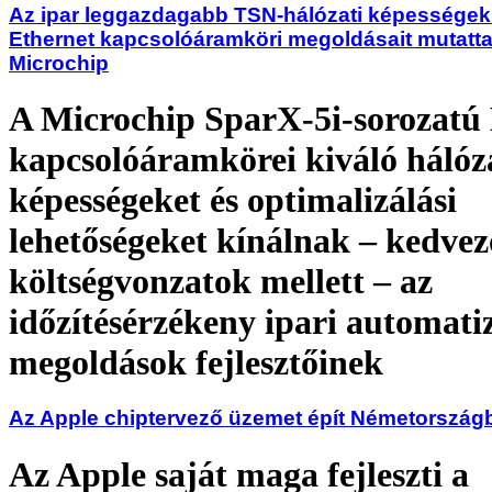
Az ipar leggazdagabb TSN-hálózati képességek
Ethernet kapcsolóáramköri megoldásait mutatta
Microchip
A Microchip SparX-5i-sorozatú
kapcsolóáramkörei kiváló hálóz
képességeket és optimalizálási
lehetőségeket kínálnak – kedvez
költségvonzatok mellett – az
időzítésérzékeny ipari automatiz
megoldások fejlesztőinek
Az Apple chiptervező üzemet épít Németország
Az Apple saját maga fejleszti a