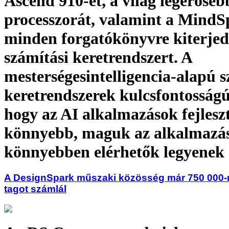
Ascend 910-et, a világ legerőseb
processzorát, valamint a MindS
minden forgatókönyvre kiterjed
számítási keretrendszert. A
mesterségesintelligencia-alapú s
keretrendszerek kulcsfontosság
hogy az AI alkalmazások fejlesz
könnyebb, maguk az alkalmazá
könnyebben elérhetők legyenek
A DesignSpark műszaki közösség már 750 000-n
tagot számlál