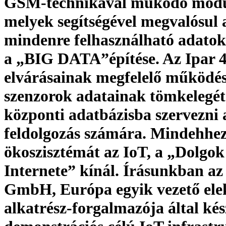
GSM-technikával működő modu
melyek segítségével megvalósul 
mindenre felhasználható adatok
a „BIG DATA”építése. Az Ipar 4
elvárásainak megfelelő működé
szenzorok adatainak tömkelegét
központi adatbázisba szervezni 
feldolgozás számára. Mindehhe
ökoszisztémát az IoT, a „Dolgok
Internete” kínál. Írásunkban a
GmbH, Európa egyik vezető ele
alkatrész-forgalmazója által kés