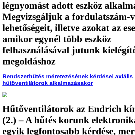
légnyomást adott eszköz alkalm
Megvizsgáljuk a fordulatszám-v
lehetőségeit, illetve azokat az es
amikor egynél több eszköz
felhasználásával jutunk kielégít
megoldáshoz
Rendszerhűtés méretezésének kérdései axiális
hűtőventilátorok alkalmazásakor
Hűtőventilátorok az Endrich kí
(2.) – A hűtés korunk elektroni
egyik legfontosabb kérdése, mer