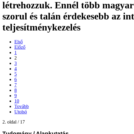
létrehozzuk. Ennél több magyar
szorul és talán érdekesebb az int
teljesítménykezelés
Első
Előző
1
2
3
4
5
6
7
8
9
10
Tovább
Utolsó
2. oldal / 17
Tudomány
/ Alapkutatás