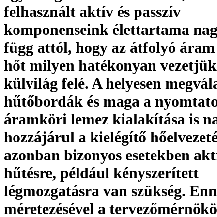
felhasznált aktív és passzív
komponenseink élettartama na
függ attól, hogy az átfolyó áram 
hőt milyen hatékonyan vezetjük 
külvilág felé. A helyesen megvál
hűtőbordák és maga a nyomtato
áramköri lemez kialakítása is 
hozzájárul a kielégítő hőelvezet
azonban bizonyos esetekben akt
hűtésre, például kényszerített
légmozgatásra van szükség. Enn
méretezésével a tervezőmérnökö