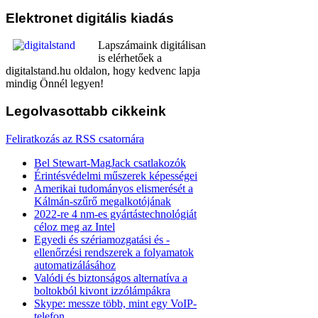
Elektronet
digitális kiadás
Lapszámaink digitálisan
is elérhetőek a
digitalstand.hu oldalon, hogy kedvenc lapja
mindig Önnél legyen!
Legolvasottabb
cikkeink
Feliratkozás az RSS csatornára
Bel Stewart-MagJack csatlakozók
Érintésvédelmi műszerek képességei
Amerikai tudományos elismerését a
Kálmán-szűrő megalkotójának
2022-re 4 nm-es gyártástechnológiát
céloz meg az Intel
Egyedi és szériamozgatási és -
ellenőrzési rendszerek a folyamatok
automatizálásához
Valódi és biztonságos alternatíva a
boltokból kivont izzólámpákra
Skype: messze több, mint egy VoIP-
telefon