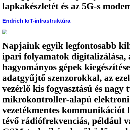
lapkakészletét és az 5G-s modem
Endrich IoT-infrastruktúra
Napjaink egyik legfontosabb kih
ipari folyamatok digitalizálása, 
hagyományos gépek kiegészítése
adatgyűjtő szenzorokkal, az eze
vezérlő kis fogyasztású és nagy 
mikrokontroller-alapú elektroni
vezetékmentes kommunikációt l
tévő rádiófrekvenciás, például 