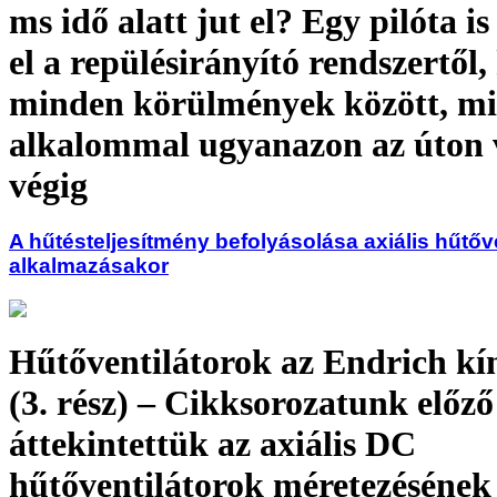
ms idő alatt jut el? Egy pilóta is
el a repülésirányító rendszertől,
minden körülmények között, m
alkalommal ugyanazon az úton 
végig
A hűtésteljesítmény befolyásolása axiális hűtőv
alkalmazásakor
Hűtőventilátorok az Endrich kí
(3. rész) – Cikksorozatunk előző
áttekintettük az axiális DC
hűtőventilátorok méretezésének