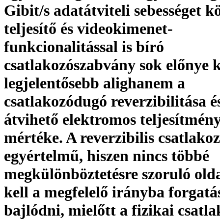
Gibit/s adatátviteli sebességet 
teljesítő és videokimenet-
funkcionalitással is bíró
csatlakozószabvány sok előnye k
legjelentősebb alighanem a
csatlakozódugó reverzibilitása é
átvihető elektromos teljesítmény
mértéke. A reverzibilis csatlako
egyértelmű, hiszen nincs többé
megkülönböztetésre szoruló old
kell a megfelelő irányba forgatá
bajlódni, mielőtt a fizikai csatl