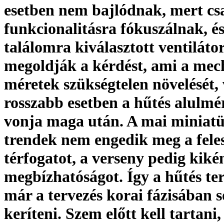
esetben nem bajlódnak, mert cs
funkcionalitásra fókuszálnak, és
találomra kiválasztott ventiláto
megoldják a kérdést, ami a mec
méretek szükségtelen növelését,
rosszabb esetben a hűtés alulmé
vonja maga után. A mai miniatü
trendek nem engedik meg a feles
térfogatot, a verseny pedig kikén
megbízhatóságot. Így a hűtés te
már a tervezés korai fázisában s
keríteni. Szem előtt kell tartani