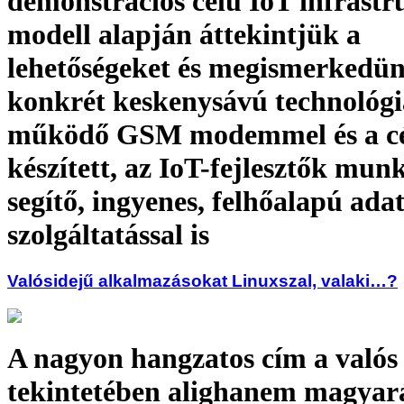
demonstrációs célú IoT infrastr
modell alapján áttekintjük a
lehetőségeket és megismerkedü
konkrét keskenysávú technológi
működő GSM modemmel és a cég
készített, az IoT-fejlesztők mun
segítő, ingyenes, felhőalapú ada
szolgáltatással is
Valósidejű alkalmazásokat Linuxszal, valaki…?
A nagyon hangzatos cím a valós
tekintetében alighanem magyar