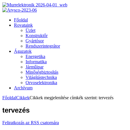
Főoldal
Rovataink
Üzlet
Konstruktőr
Gyártósor
Rendszerintegrátor
Ágazatok
Energetika
Informatika
Járműipar
Minőségbiztosítás
Világítástechnika
Orvoselektronika
Archívum
Főoldal
Cikkek
Cikkek megjelenítése címkék szerint: tervezés
tervezés
Feliratkozás az RSS csatornára