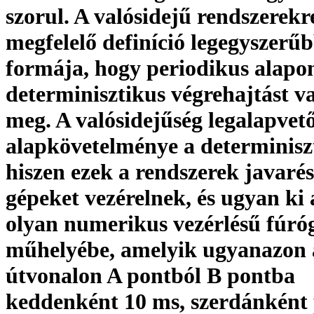
szorul. A valósidejű rendszerekr
megfelelő definíció legegyszerű
formája, hogy periodikus alapo
determinisztikus végrehajtást v
meg. A valósidejűség legalapvet
alapkövetelménye a determinisz
hiszen ezek a rendszerek javarés
gépeket vezérelnek, és ugyan ki
olyan numerikus vezérlésű fúró
műhelyébe, amelyik ugyanazon 
útvonalon A pontból B pontba
keddenként 10 ms, szerdánként 