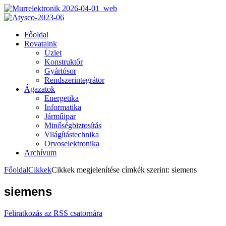
Főoldal
Rovataink
Üzlet
Konstruktőr
Gyártósor
Rendszerintegrátor
Ágazatok
Energetika
Informatika
Járműipar
Minőségbiztosítás
Világítástechnika
Orvoselektronika
Archívum
Főoldal
Cikkek
Cikkek megjelenítése címkék szerint: siemens
siemens
Feliratkozás az RSS csatornára