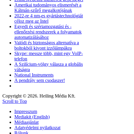
Amerikai tudományos elismerését a
Kálmán-szűrő megalkotójának
2022-re 4 nm-es gyártástechnológiát
céloz meg az Intel
Egyedi és szériamozgatási és -
ellenőrzési rendszerek a folyamatok
automatizálásához
Valódi és biztonságos alternatíva a
boltokból kivont izzólámpákra
Skype: messze több, mint egy VoIP-
telefon
A Szilícium-völgy válasza a globális
válságra
National Instruments
A pendrájv sem csodaszer!
Copyright © 2026. Heiling Média Kft.
Scroll to Top
Impresszum
Mediakit (English)
Médiaajánlat
Adatvédelmi nyilatkozat
Rólunk