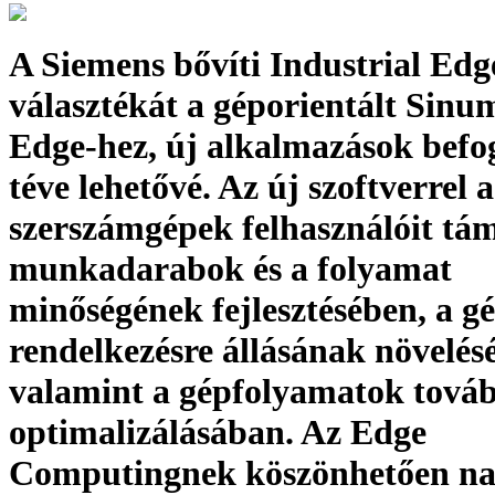
A Siemens bővíti Industrial Edg
választékát a géporientált Sinu
Edge-hez, új alkalmazások befo
téve lehetővé. Az új szoftverrel a
szerszámgépek felhasználóit tá
munkadarabok és a folyamat
minőségének fejlesztésében, a g
rendelkezésre állásának növelés
valamint a gépfolyamatok tová
optimalizálásában. Az Edge
Computingnek köszönhetően n