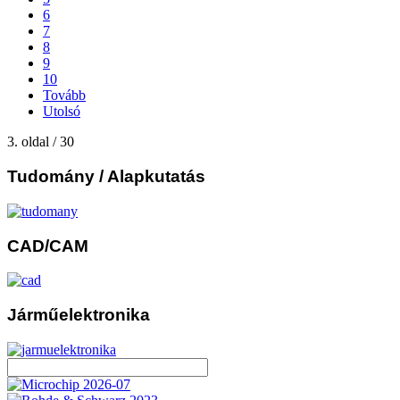
6
7
8
9
10
Tovább
Utolsó
3. oldal / 30
Tudomány
/ Alapkutatás
CAD/CAM
Járműelektronika