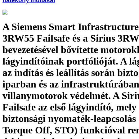
hatékony indítását
A Siemens Smart Infrastructure 
3RW55 Failsafe és a Sirius 3R
bevezetésével bővítette motorok
lágyindítóinak portfólióját. A l
az indítás és leállítás során bizto
iparban és az infrastruktúrában
villanymotorok védelmét. A Si
Failsafe az első lágyindító, mely
biztonsági nyomaték-leapcsolás 
Torque Off, STO) funkcióval re