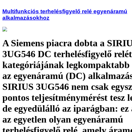
Multifunkciós terhelésfigyelő relé egyenáramú
alkalmazásokhoz
A Siemens piacra dobta a SIRI
3UG546 DC terhelésfigyelő relét
kategóriájának legkompaktabb 
az egyenáramú (DC) alkalmazás
SIRIUS 3UG546 nem csak egysz
pontos teljesítménymérést tesz l
de egyedülálló az iparágban: ez a
az egyetlen olyan egyenáramú
terhelésfigyelő relé, amely áram