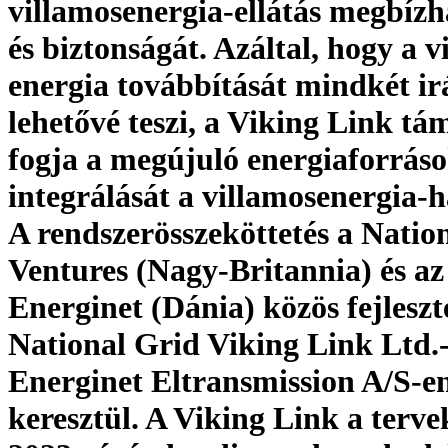
villamosenergia-ellátás megbízh
és biztonságát. Azáltal, hogy a v
energia továbbítását mindkét i
lehetővé teszi, a Viking Link tá
fogja a megújuló energiaforrás
integrálását a villamosenergia-h
A rendszerösszeköttetés a Natio
Ventures (Nagy-Britannia) és az
Energinet (Dánia) közös fejleszt
National Grid Viking Link Ltd.-
Energinet Eltransmission A/S-e
keresztül. A Viking Link a terve