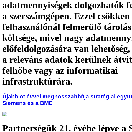
adatmennyiségek dolgozhatók fe
a szerszámgépen. Ezzel csökken
felhasználónál felmerülő tárolás 
költsége, mivel nagy adatmenny
előfeldolgozására van lehetőség,
a releváns adatok kerülnek átvit
felhőbe vagy az informatikai
infrastruktúrára.
Újabb öt évvel meghosszabbítja stratégiai egy
Siemens és a BME
Partnerségük 21. évébe lépve a 