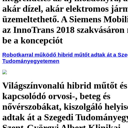
akár dízel, akár elektromos já
üzemeltethető. A Siemens Mobili
az InnoTrans 2018 szakvásáron
be a koncepciót
Robotkarral működő hibrid műtőt adtak át a Sze
Tudományegyetemen
Világszínvonalú hibrid műtőt és
kapcsolódó orvosi-, beteg és
nővérszobákat, kiszolgáló helyi
adtak át a Szegedi Tudományeg
Szent-Györgyi Albert Klinikai