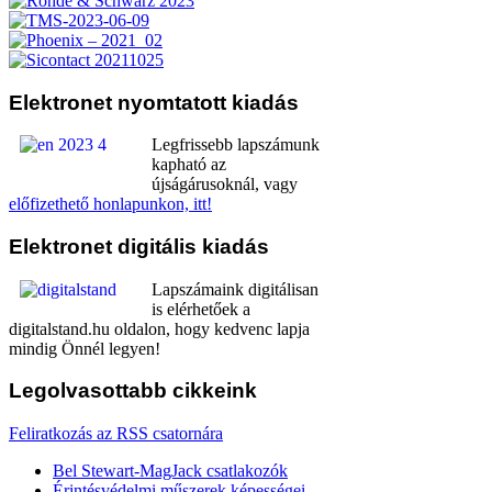
Elektronet
nyomtatott kiadás
Legfrissebb lapszámunk
kapható az
újságárusoknál, vagy
előfizethető honlapunkon, itt!
Elektronet
digitális kiadás
Lapszámaink digitálisan
is elérhetőek a
digitalstand.hu oldalon, hogy kedvenc lapja
mindig Önnél legyen!
Legolvasottabb
cikkeink
Feliratkozás az RSS csatornára
Bel Stewart-MagJack csatlakozók
Érintésvédelmi műszerek képességei