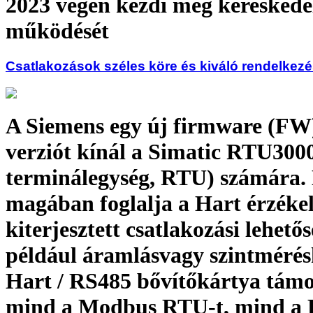
2023 végén kezdi meg kereskede
működését
Csatlakozások széles köre és kiváló rendelkezé
A Siemens egy új firmware (FW)
verziót kínál a Simatic RTU3000
terminálegység, RTU) számára.
magában foglalja a Hart érzéke
kiterjesztett csatlakozási lehetős
például áramlásvagy szintmérés
Hart / RS485 bővítőkártya támo
mind a Modbus RTU-t, mind a 