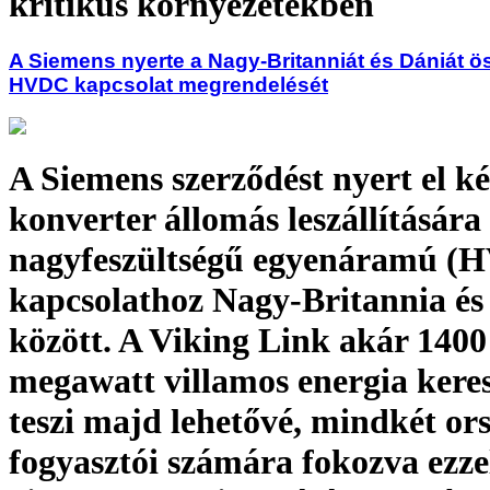
kritikus környezetekben
A Siemens nyerte a Nagy-Britanniát és Dániát ö
HVDC kapcsolat megrendelését
A Siemens szerződést nyert el ké
konverter állomás leszállítására 
nagyfeszültségű egyenáramú (
kapcsolathoz Nagy-Britannia és
között. A Viking Link akár 1400
megawatt villamos energia kere
teszi majd lehetővé, mindkét or
fogyasztói számára fokozva ezze