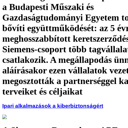
a Budapesti Műszaki és
Gazdaságtudományi Egyetem t
bővíti együttműködését: az 5 év
meghosszabbított keretszerződé
Siemens-csoport több tagvállalat
csatlakozik. A megállapodás ün
aláírásakor ezen vállalatok vezet
megosztották a partnerséggel ka
terveiket és céljaikat
Ipari alkalmazások a kiberbiztonságért