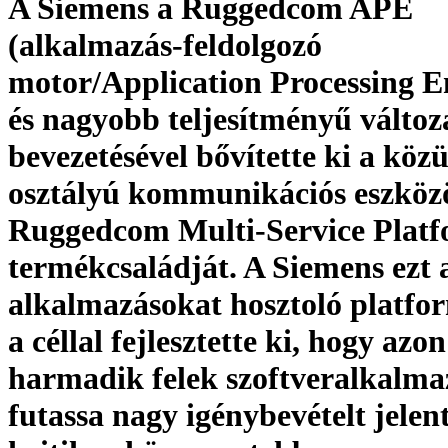
A Siemens a Ruggedcom APE
(alkalmazás-feldolgozó
motor/Application Processing E
és nagyobb teljesítményű válto
bevezetésével bővítette ki a köz
osztályú kommunikációs eszközö
Ruggedcom Multi-Service Plat
termékcsaládját. A Siemens ezt a
alkalmazásokat hosztoló platfo
a céllal fejlesztette ki, hogy azon
harmadik felek szoftveralkalma
futassa nagy igénybevételt jelen