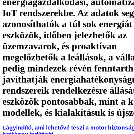
energiagazdálkodási, automatizá
IoT rendszerekbe. Az adatok seg
azonosíthatók a túl sok energiát
eszközök, időben jelezhetők az
üzemzavarok, és proaktívan
megelőzhetők a leállások, a váll
pedig mindezek révén fenntart
javíthatják energiahatékonyság
rendszereik rendelkezésre állásá
eszközök pontosabbak, mint a 
modellek, és kialakításuk is újs
Lágyindító, ami lehetővé teszi a motor biztonsá