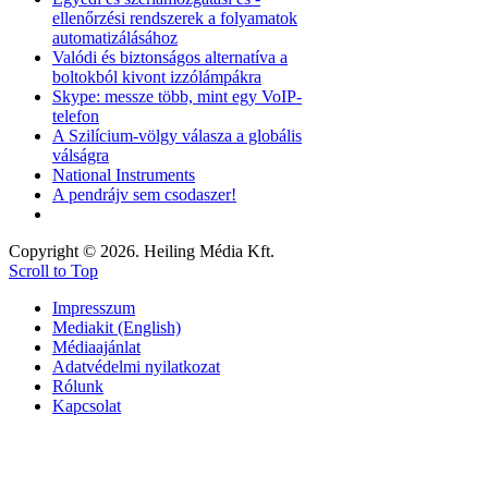
ellenőrzési rendszerek a folyamatok
automatizálásához
Valódi és biztonságos alternatíva a
boltokból kivont izzólámpákra
Skype: messze több, mint egy VoIP-
telefon
A Szilícium-völgy válasza a globális
válságra
National Instruments
A pendrájv sem csodaszer!
Copyright © 2026. Heiling Média Kft.
Scroll to Top
Impresszum
Mediakit (English)
Médiaajánlat
Adatvédelmi nyilatkozat
Rólunk
Kapcsolat