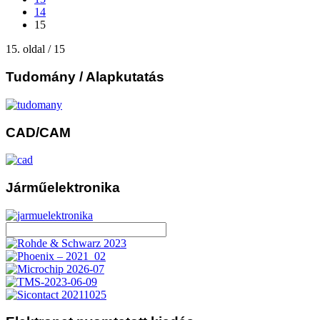
14
15
15. oldal / 15
Tudomány
/ Alapkutatás
CAD/CAM
Járműelektronika