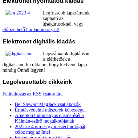
Elektronet
nyomtatott kiadás
Legfrissebb lapszámunk
kapható az
újságárusoknál, vagy
előfizethető honlapunkon, itt!
Elektronet
digitális kiadás
Lapszámaink digitálisan
is elérhetőek a
digitalstand.hu oldalon, hogy kedvenc lapja
mindig Önnél legyen!
Legolvasottabb
cikkeink
Feliratkozás az RSS csatornára
Bel Stewart-MagJack csatlakozók
Érintésvédelmi műszerek képességei
Amerikai tudományos elismerését a
Kálmán-szűrő megalkotójának
2022-re 4 nm-es gyártástechnológiát
céloz meg az Intel
Egyedi és szériamozgatási és -