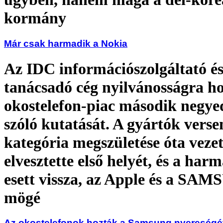
kormány
Már csak harmadik a Nokia
Az IDC információszolgáltató é
tanácsadó cég nyilvánosságra ho
okostelefon-piac második negye
szóló kutatását. A gyártók verse
kategória megszületése óta veze
elvesztette első helyét, és a har
esett vissza, az Apple és a SA
mögé
Az okostelefonok hozták a Samsung nyereségé