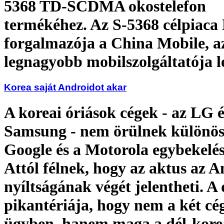
5368 TD-SCDMA okostelefon
termékéhez. Az S-5368 célpiaca
forgalmazója a China Mobile, a
legnagyobb mobilszolgáltatója l
Korea saját Androidot akar
A koreai óriások cégek - az LG é
Samsung - nem örülnek különös
Google és a Motorola egybekelé
Attól félnek, hogy az aktus az 
nyíltságának végét jelentheti. A
pikantériája, hogy nem a két cég
ügyben, hanem maga a dél-kore