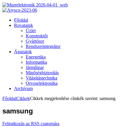
Főoldal
Rovataink
Üzlet
Konstruktőr
Gyártósor
Rendszerintegrátor
Ágazatok
Energetika
Informatika
Járműipar
Minőségbiztosítás
Világítástechnika
Orvoselektronika
Archívum
Főoldal
Cikkek
Cikkek megjelenítése címkék szerint: samsung
samsung
Feliratkozás az RSS csatornára