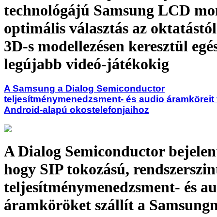
technológájú Samsung LCD mo
optimális választás az oktatástól
3D-s modellezésen keresztül egé
legújabb videó-játékokig
A Samsung a Dialog Semiconductor
teljesítménymenedzsment- és audio áramköreit 
Android-alapú okostelefonjaihoz
A Dialog Semiconductor bejelent
hogy SIP tokozású, rendszerszin
teljesítménymenedzsment- és au
áramköröket szállít a Samsungn