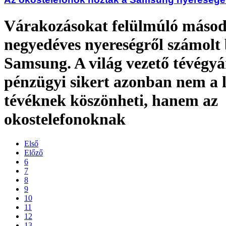
Várakozásokat felülmúló másod
negyedéves nyereségről számolt 
Samsung. A világ vezető tévégyá
pénzügyi sikert azonban nem a 
tévéknek köszönheti, hanem az
okostelefonoknak
Első
Előző
6
7
8
9
10
11
12
13