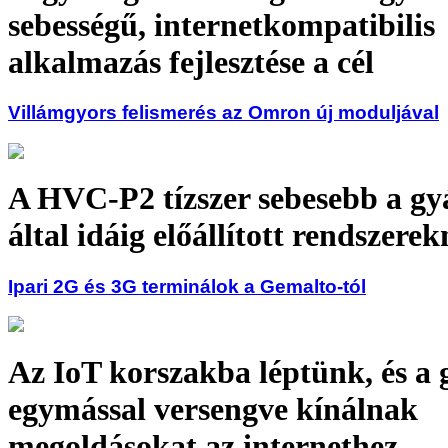
sebességű, internetkompatibilis
alkalmazás fejlesztése a cél
Villámgyors felismerés az Omron új moduljával
A HVC-P2 tízszer sebesebb a gy
által idáig előállított rendszerek
Ipari 2G és 3G terminálok a Gemalto-tól
Az IoT korszakba léptünk, és a 
egymással versengve kínálnak
megoldásokat az internethez