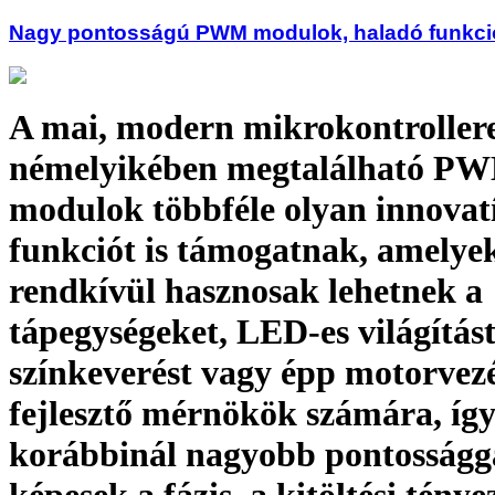
Nagy pontosságú PWM modulok, haladó funkcio
A mai, modern mikrokontroller
némelyikében megtalálható P
modulok többféle olyan innovat
funkciót is támogatnak, amelye
rendkívül hasznosak lehetnek a
tápegységeket, LED-es világítás
színkeverést vagy épp motorvezé
fejlesztő mérnökök számára, íg
korábbinál nagyobb pontosságg