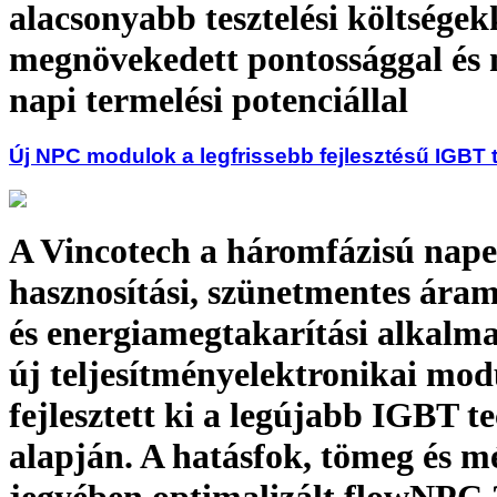
alacsonyabb tesztelési költségek
megnövekedett pontossággal és
napi termelési potenciállal
Új NPC modulok a legfrissebb fejlesztésű IGBT 
A Vincotech a háromfázisú nape
hasznosítási, szünetmentes ára
és energiamegtakarítási alkalm
új teljesítményelektronikai mod
fejlesztett ki a legújabb IGBT t
alapján. A hatásfok, tömeg és m