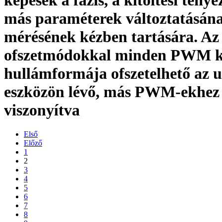
képesek a fázis, a kitöltési tény
más paraméterek változtatásán
mérésének kézben tartására. Az
ofszetmódokkal minden PWM k
hullámformája ofszetelhető az 
eszközön lévő, más PWM-ekhez
viszonyítva
Első
Előző
1
2
3
4
5
6
7
8