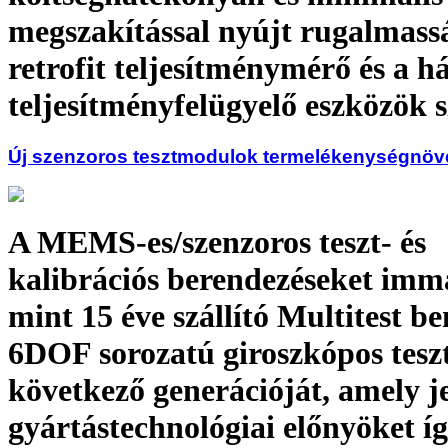
megszakítással nyújt rugalmass
retrofit teljesítménymérő és a há
teljesítményfelügyelő eszközök
Új szenzoros tesztmodulok termelékenységnöve
A MEMS-es/szenzoros teszt- és
kalibrációs berendezéseket imm
mint 15 éve szállító Multitest b
6DOF sorozatú giroszkópos tes
következő generációját, amely j
gyártástechnológiai előnyöket íg