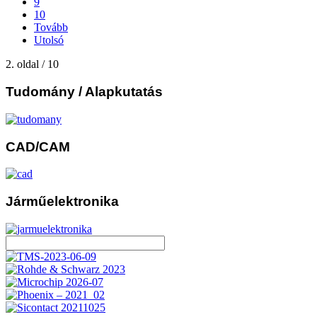
9
10
Tovább
Utolsó
2. oldal / 10
Tudomány
/ Alapkutatás
CAD/CAM
Járműelektronika