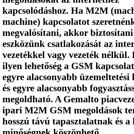
kapcsolódáshoz. Ha M2M (mach
machine) kapcsolatot szeretnén
megvalósítani, akkor biztosítani 
eszközünk csatlakozását az inte
vezetékkel vagy vezeték nélkül.
ilyen lehetőség a GSM kapcsola
egyre alacsonyabb üzemeltetési 
és egyre alacsonyabb fogyasztás
megoldható. A Gemalto piacveze
ipari M2M GSM megoldások ter
hosszú távú tapasztalatnak és a 
minőségnek köszönhető