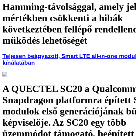
Hamming-távolsággal, amely jel
mértékben csökkenti a hibák
következtében fellépő rendellen
működés lehetőségét
Teljesen beágyazott, Smart LTE all-in-one mod
kínálatában
A QUECTEL SC20 a Qualcom
Snapdragon platformra épített
modulok első generációjának b
képviselője. Az SC20 egy több
üzemmódot támogató, beépített