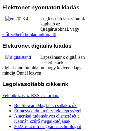
Elektronet
nyomtatott kiadás
Legfrissebb lapszámunk
kapható az
újságárusoknál, vagy
előfizethető honlapunkon, itt!
Elektronet
digitális kiadás
Lapszámaink digitálisan
is elérhetőek a
digitalstand.hu oldalon, hogy kedvenc lapja
mindig Önnél legyen!
Legolvasottabb
cikkeink
Feliratkozás az RSS csatornára
Bel Stewart-MagJack csatlakozók
Érintésvédelmi műszerek képességei
Amerikai tudományos elismerését a
Kálmán-szűrő megalkotójának
2022-re 4 nm-es gyártástechnológiát