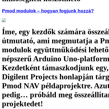
Pmod modulok – hogyan fogjunk hozzá?
Íme, egy kezdők számára összeál
útmutató, ami megmutatja a P
modulok együttműködési lehetős
népszerű Arduino Uno-platfor
Kezdetként támaszkodjunk egy,
Digilent Projects honlapján tárg
Pmod NAV példaprojektre. Azu
pedig… próbáld meg összeállítan
projektedet!