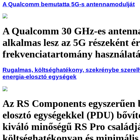
A Qualcomm bemutatta 5G-s antennamodulját
A Qualcomm 30 GHz-es antenn
alkalmas lesz az 5G részeként é
frekvenciatartomány használat
Rugalmas, költséghatékony, szekrénybe szerel
energia-elosztó egységek
Az RS Components egyszerűen 
elosztó egységekkel (PDU) bővít
kiváló minőségű RS Pro családj
költséghatékonyan és minimális