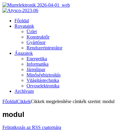
Főoldal
Rovataink
Üzlet
Konstruktőr
Gyártósor
Rendszerintegrátor
Ágazatok
Energetika
Informatika
Járműipar
Minőségbiztosítás
Világítástechnika
Orvoselektronika
Archívum
Főoldal
Cikkek
Cikkek megjelenítése címkék szerint: modul
modul
Feliratkozás az RSS csatornára