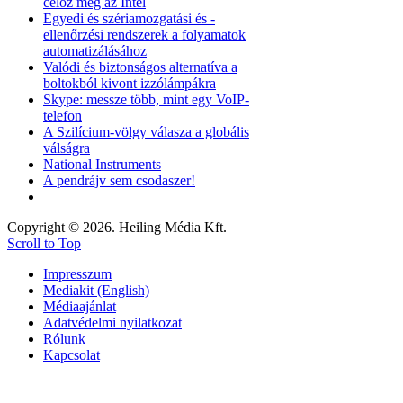
céloz meg az Intel
Egyedi és szériamozgatási és -
ellenőrzési rendszerek a folyamatok
automatizálásához
Valódi és biztonságos alternatíva a
boltokból kivont izzólámpákra
Skype: messze több, mint egy VoIP-
telefon
A Szilícium-völgy válasza a globális
válságra
National Instruments
A pendrájv sem csodaszer!
Copyright © 2026. Heiling Média Kft.
Scroll to Top
Impresszum
Mediakit (English)
Médiaajánlat
Adatvédelmi nyilatkozat
Rólunk
Kapcsolat