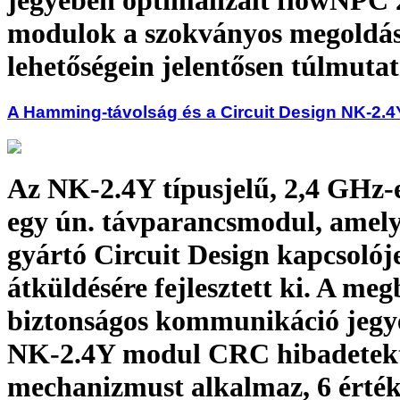
jegyében optimalizált flowNPC 
modulok a szokványos megoldá
lehetőségein jelentősen túlmuta
A Hamming-távolság és a Circuit Design NK-2.4
Az NK-2.4Y típusjelű, 2,4 GHz-
egy ún. távparancsmodul, amely
gyártó Circuit Design kapcsolój
átküldésére fejlesztett ki. A meg
biztonságos kommunikáció jegy
NK-2.4Y modul CRC hibadetekt
mechanizmust alkalmaz, 6 érté