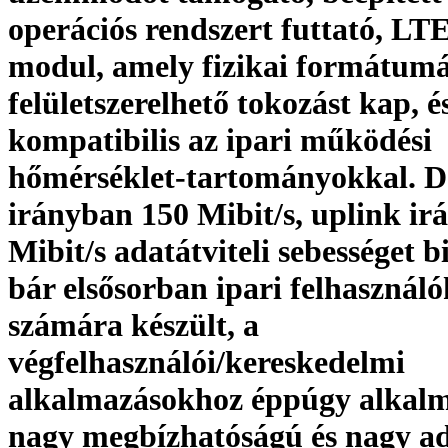
operációs rendszert futtató, LT
modul, amely fizikai formátumá
felületszerelhető tokozást kap, é
kompatibilis az ipari működési
hőmérséklet-tartományokkal. 
irányban 150 Mibit/s, uplink ir
Mibit/s adatátviteli sebességet bi
bár elsősorban ipari felhasználó
számára készült, a
végfelhasználói/kereskedelmi
alkalmazásokhoz éppúgy alkalm
nagy megbízhatóságú és nagy ada