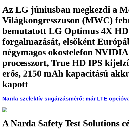
Az LG júniusban megkezdi a M
Világkongresszuson (MWC) feb
bemutatott LG Optimus 4X HD
forgalmazását, elsőként Európá
négymagos okostelefon NVIDIA 
processzort, True HD IPS kijelző
erős, 2150 mAh kapacitású akk
kapott
Narda szelektív sugárzásmérő: már LTE opcióva
A Narda Safety Test Solutions 