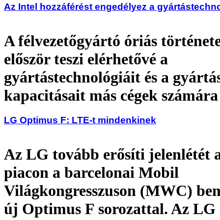
Az Intel hozzáférést engedélyez a gyártástechn
A félvezetőgyártó óriás történet
először teszi elérhetővé a
gyártástechnológiáit és a gyártá
kapacitásait más cégek számára 
LG Optimus F: LTE-t mindenkinek
Az LG tovább erősíti jelenlétét
piacon a barcelonai Mobil
Világkongresszuson (MWC) be
új Optimus F sorozattal. Az LG