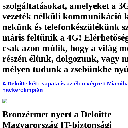
szolgáltatásokat, amelyeket a 3
vezeték nélküli kommunikáció k
nekünk és telefonkészülékünk s
máris feltűnik a 4G! Elérhetősé
csak azon múlik, hogy a világ m
részén élünk, dolgozunk, vagy 
mélyen tudunk a zsebünkbe nyú
A Deloitte két csapata is az élen végzett Miamib
hackerolimpián
Bronzérmet nyert a Deloitte
Magyarország IT-biztonsági