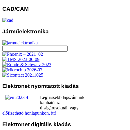
CAD/CAM
Járműelektronika
Elektronet
nyomtatott kiadás
Legfrissebb lapszámunk
kapható az
újságárusoknál, vagy
előfizethető honlapunkon, itt!
Elektronet
digitális kiadás