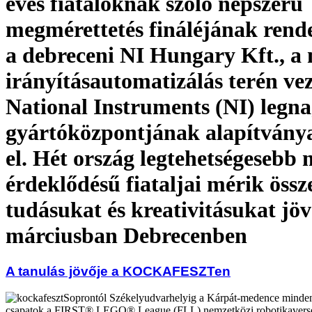
éves fiataloknak szóló népszerű
megmérettetés fináléjának rende
a debreceni NI Hungary Kft., a 
irányításautomatizálás terén ve
National Instruments (NI) legn
gyártóközpontjának alapítvány
el. Hét ország legtehetségesebb
érdeklődésű fiataljai mérik össz
tudásukat és kreativitásukat jö
márciusban Debrecenben
A tanulás jövője a KOCKAFESZTen
Soprontól Székelyudvarhelyig a Kárpát-medence minden
csapatok a FIRST® LEGO® League (FLL) nemzetközi robotikaverse