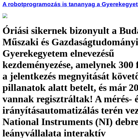
A robotprogramozás is tananyag a Gyerekegye
Óriási sikernek bizonyult a Bud
Műszaki és Gazdaságtudomány
Gyerekegyetem elnevezésű
kezdeményezése, amelynek 300 
a jelentkezés megnyitását követ
pillanatok alatt betelt, és már 20
vannak regisztráltak! A mérés- 
irányításautomatizálás terén ve
National Instruments (NI) debr
leányvállalata interaktív