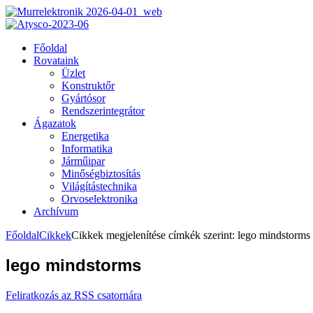
Főoldal
Rovataink
Üzlet
Konstruktőr
Gyártósor
Rendszerintegrátor
Ágazatok
Energetika
Informatika
Járműipar
Minőségbiztosítás
Világítástechnika
Orvoselektronika
Archívum
Főoldal
Cikkek
Cikkek megjelenítése címkék szerint: lego mindstorms
lego mindstorms
Feliratkozás az RSS csatornára