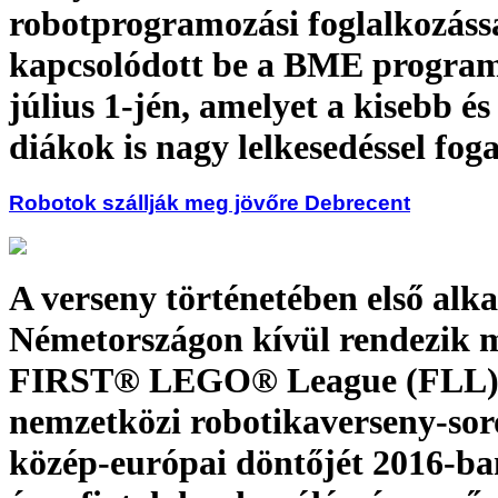
robotprogramozási foglalkozáss
kapcsolódott be a BME progra
július 1-jén, amelyet a kisebb é
diákok is nagy lelkesedéssel fog
Robotok szállják meg jövőre Debrecent
A verseny történetében első al
Németországon kívül rendezik 
FIRST® LEGO® League (FLL
nemzetközi robotikaverseny-sor
közép-európai döntőjét 2016-ba