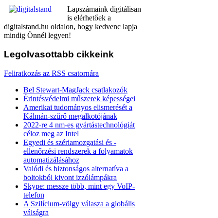
Lapszámaink digitálisan
is elérhetőek a
digitalstand.hu oldalon, hogy kedvenc lapja
mindig Önnél legyen!
Legolvasottabb
cikkeink
Feliratkozás az RSS csatornára
Bel Stewart-MagJack csatlakozók
Érintésvédelmi műszerek képességei
Amerikai tudományos elismerését a
Kálmán-szűrő megalkotójának
2022-re 4 nm-es gyártástechnológiát
céloz meg az Intel
Egyedi és szériamozgatási és -
ellenőrzési rendszerek a folyamatok
automatizálásához
Valódi és biztonságos alternatíva a
boltokból kivont izzólámpákra
Skype: messze több, mint egy VoIP-
telefon
A Szilícium-völgy válasza a globális
válságra