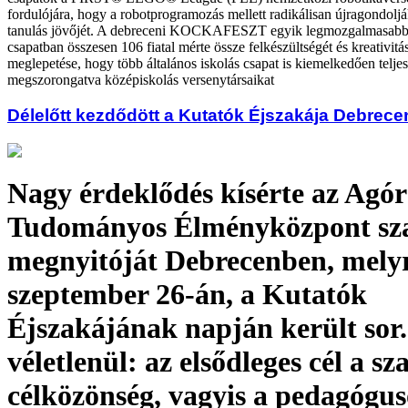
fordulójára, hogy a robotprogramozás mellett radikálisan újragondoljá
tanulás jövőjét. A debreceni KOCKAFESZT egyik legmozgalmasabb
csapatban összesen 106 fiatal mérte össze felkészültségét és kreativitá
meglepetése, hogy több általános iskolás csapat is kiemelkedően teljesí
megszorongatva középiskolás versenytársaikat
Délelőtt kezdődött a Kutatók Éjszakája Debrec
Nagy érdeklődés kísérte az Agó
Tudományos Élményközpont sz
megnyitóját Debrecenben, mely
szeptember 26-án, a Kutatók
Éjszakájának napján került sor
véletlenül: az elsődleges cél a s
célközönség, vagyis a pedagógu